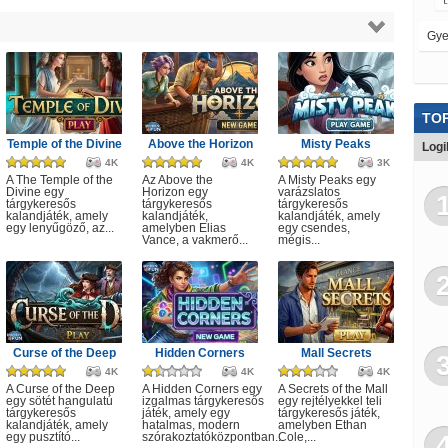
TOP
Temple of the Divine
Above the Horizon
Misty Peaks
Logi
4K
4K
3K
A The Temple of the
Az Above the
A Misty Peaks egy
Divine egy
Horizon egy
varázslatos
tárgykeresős
tárgykeresős
tárgykeresős
kalandjáték, amely
kalandjáték,
kalandjáték, amely
egy lenyűgöző, az...
amelyben Elias
egy csendes,
Vance, a vakmerő...
mégis...
Curse of the Deep
Hidden Corners
Mall Secrets
4K
4K
4K
A Curse of the Deep
A Hidden Corners egy
A Secrets of the Mall
egy sötét hangulatú
izgalmas tárgykeresős
egy rejtélyekkel teli
tárgykeresős
játék, amely egy
tárgykeresős játék,
kalandjáték, amely
hatalmas, modern
amelyben Ethan
egy pusztító...
szórakoztatóközpontban...
Cole,...