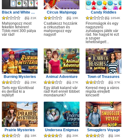
Black and White Mahjong 3
Circus Mahjongg
Candy Riddles
21K
19K
1054K
Mahjongozz most
Csatlakozz hozzánk
Finomságok és egy
feketén fehéren!
a cirkuszban és
nagyszerű
Több mint 300 pálya
mahjongozz egy
zuhatagos játék vár
vár rád!
nagyot!
rád. Ne hagyd ki ezt
a szuper
lehetőséget!...
Burning Mysteries
Animal Adventure
Town of Treasures
29K
27K
37K
Tarts egy tűzoltóval
Egy állati kaland vár
Keresd meg a város
és derítsd ki a
rád! Kell ennél többet
régóta elrejtett
rejtélyt!
mondanunk?
kincseit!
Prairie Mysteries
Undersea Enigmas
Smugglers Voyage
18K
20K
18K