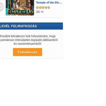
Temple of the Divine
0
4K
LEVÉL FELIRATKOZÁS
Itt tudtok feliratkozni heti hírlevelünkre, hogy
lyamatosan értesüljetek legújabb játékainkról
és nyereményeinkről!
Feliratkozás