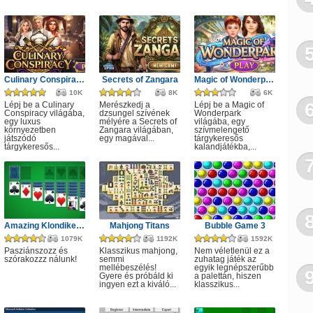
Culinary Conspiracy
Secrets of Zangara
Magic of Wonderpark
10K
8K
6K
Lépj be a Culinary
Merészkedj a
Lépj be a Magic of
Conspiracy világába,
dzsungel szívének
Wonderpark
egy luxus
mélyére a Secrets of
világába, egy
környezetben
Zangara világában,
szívmelengető
játszódó
egy magával...
tárgykeresős
tárgykeresős...
kalandjátékba,...
Amazing Klondike Solitaire
Mahjong Titans
Bubble Game 3
1079K
1192K
1592K
Pasziánszozz és
Klasszikus mahjong,
Nem véletlenül ez a
szórakozzz nálunk!
semmi
zuhatag játék az
mellébeszélés!
egyik legnépszerűbb
Gyere és próbáld ki
a palettán, hiszen
ingyen ezt a kiváló...
klasszikus...