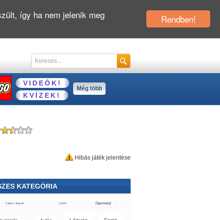
zült, így ha nem jelenik meg
Rendben!
VIDEÓK!
Még több
KVÍZEK!
Hibás játék jelentése
SZES KATEGÓRIA