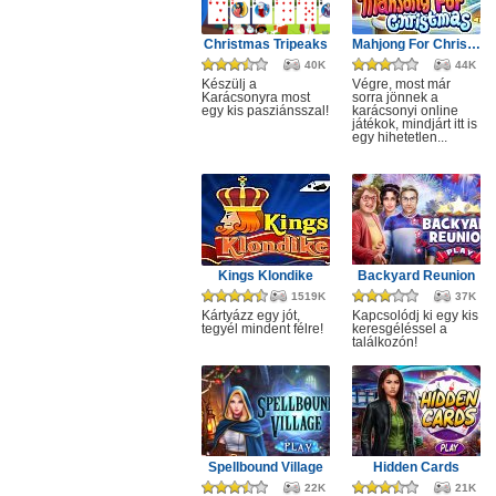
Christmas Tripeaks
Mahjong For Christmas
40K
44K
Készülj a
Végre, most már
Karácsonyra most
sorra jönnek a
egy kis pasziánsszal!
karácsonyi online
játékok, mindjárt itt is
egy hihetetlen...
Kings Klondike
Backyard Reunion
1519K
37K
Kártyázz egy jót,
Kapcsolódj ki egy kis
tegyél mindent félre!
keresgéléssel a
találkozón!
Spellbound Village
Hidden Cards
22K
21K