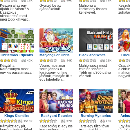
12K
40K
79K
Készen állsz egy
Gyűjtsd be az
Mahjong a
Készülj
újabb kihívásra? A
ajándékokat!
karácsony összes
karácso
klasszikus
kellékével.
zuhata
aknakereső most
még több kihívást...
Christmas Tripeaks
Mahjong For Christmas
Black and White Mahjong 3
Circ
40K
44K
21K
Készülj a
Végre, most már
Mahjongozz most
Csatla
Karácsonyra most
sorra jönnek a
feketén fehéren!
a cirku
egy kis pasziánsszal!
karácsonyi online
Több mint 300 pálya
mahjon
játékok, mindjárt itt is
vár rád!
nagyot!
egy hihetetlen...
Kings Klondike
Backyard Reunion
Burning Mysteries
Anima
1519K
37K
29K
Kártyázz egy jót,
Kapcsolódj ki egy kis
Tarts egy tűzoltóval
Egy áll
tegyél mindent félre!
keresgéléssel a
és derítsd ki a
rád! Ke