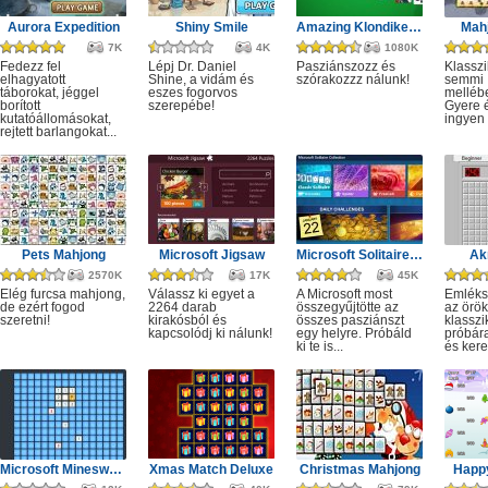
Aurora Expedition
Shiny Smile
Amazing Klondike Solitaire
Mahj
7K
4K
1080K
Fedezz fel
Lépj Dr. Daniel
Pasziánszozz és
Klassz
elhagyatott
Shine, a vidám és
szórakozzz nálunk!
semmi
táborokat, jéggel
eszes fogorvos
melléb
borított
szerepébe!
Gyere é
kutatóállomásokat,
ingyen e
rejtett barlangokat...
Pets Mahjong
Microsoft Jigsaw
Microsoft Solitaire Collection
Ak
2570K
17K
45K
Elég furcsa mahjong,
Válassz ki egyet a
A Microsoft most
Emléks
de ezért fogod
2264 darab
összegyűjtötte az
az örök
szeretni!
kirakósból és
összes pasziánszt
klassz
kapcsolódj ki nálunk!
egy helyre. Próbáld
próbár
ki te is...
és kere
Microsoft Minesweeper
Xmas Match Deluxe
Christmas Mahjong
Happ