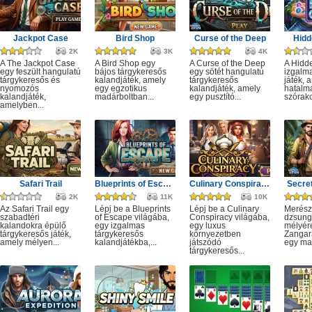
Jackpot Case
Bird Shop
Curse of the Deep
Hidd
2K
3K
4K
A The Jackpot Case
A Bird Shop egy
A Curse of the Deep
A Hidd
egy feszült hangulatú
bájos tárgykeresős
egy sötét hangulatú
izgalm
tárgykeresős és
kalandjáték, amely
tárgykeresős
játék, 
nyomozós
egy egzotikus
kalandjáték, amely
hatalm
kalandjáték,
madárboltban...
egy pusztító...
szórako
amelyben...
Safari Trail
Blueprints of Escape
Culinary Conspiracy
Secret
2K
11K
10K
Az Safari Trail egy
Lépj be a Blueprints
Lépj be a Culinary
Merész
szabadtéri
of Escape világába,
Conspiracy világába,
dzsung
kalandokra épülő
egy izgalmas
egy luxus
mélyére
tárgykeresős játék,
tárgykeresős
környezetben
Zangar
amely mélyen...
kalandjátékba,...
játszódó
egy mag
tárgykeresős...