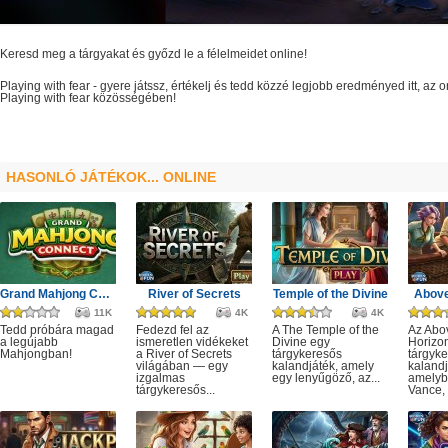
Keresd meg a tárgyakat és győzd le a félelmeidet online!
Playing with fear
- gyere játssz, értékelj és tedd közzé legjobb eredményed itt, az
Playing with fear
közösségében!
HASONLÓ JÁTÉKOK... ONLINE
Grand Mahjong Connect
River of Secrets
Temple of the Divine
Above
11K
4K
4K
Tedd próbára magad
Fedezd fel az
A The Temple of the
Az Abo
a legújabb
ismeretlen vidékeket
Divine egy
Horizo
Mahjongban!
a River of Secrets
tárgykeresős
tárgyk
világában — egy
kalandjáték, amely
kalandj
izgalmas
egy lenyűgöző, az...
amelyb
tárgykeresős...
Vance, 