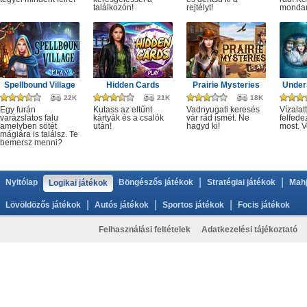
találkozón!
rejtélyt!
monda
Spellbound Village
Hidden Cards
Prairie Mysteries
Under
22K
21K
18K
Egy furán
Kutass az eltűnt
Vadnyugati keresés
Vízalatt
varázslatos falu
kártyák és a csalók
vár rád ismét. Ne
felfede
amelyben sötét
után!
hagyd ki!
most. V
mágiára is találsz. Te
bemersz menni?
|
|
Nyitólap
Böngészős játékok
Stratégiai játékok
Mahj
Logikai játékok
|
|
|
Lövöldözős játékok
Autós játékok
Sportos játékok
Focis játékok
Felhasználási feltételek
Adatkezelési tájékoztató