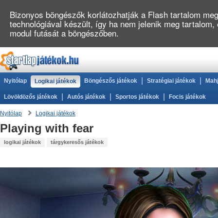
Bizonyos böngészők korlátozhatják a Flash tartalom megj
technológiával készült, így ha nem jelenik meg tartalom
modul futását a böngészőben.
|
|
Nyitólap
Böngészős játékok
Stratégiai játékok
Mahj
Logikai játékok
|
|
|
Lövöldözős játékok
Autós játékok
Sportos játékok
Focis játékok
Nyitólap
Logikai játékok
Playing with fear
logikai játékok
tárgykeresős játékok