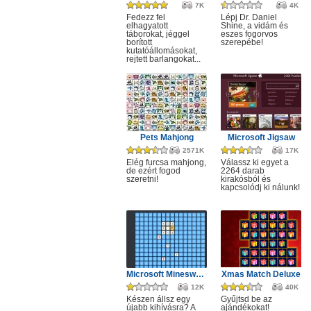
7K
4K
Fedezz fel
Lépj Dr. Daniel
elhagyatott
Shine, a vidám és
táborokat, jéggel
eszes fogorvos
borított
szerepébe!
kutatóállomásokat,
rejtett barlangokat...
Pets Mahjong
Microsoft Jigsaw
2571K
17K
Elég furcsa mahjong,
Válassz ki egyet a
de ezért fogod
2264 darab
szeretni!
kirakósból és
kapcsolódj ki nálunk!
Microsoft Minesweeper
Xmas Match Deluxe
12K
40K
Készen állsz egy
Gyűjtsd be az
újabb kihívásra? A
ajándékokat!