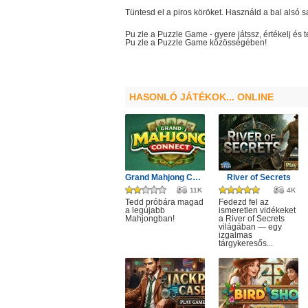
Tüntesd el a piros köröket. Használd a bal alsó 
Pu zle a Puzzle Game
- gyere játssz, értékelj é
Pu zle a Puzzle Game
közösségében!
HASONLÓ JÁTÉKOK... ONLINE
Grand Mahjong Connect
River of Secrets
11K
4K
Tedd próbára magad
Fedezd fel az
a legújabb
ismeretlen vidékeket
Mahjongban!
a River of Secrets
világában — egy
izgalmas
tárgykeresős...