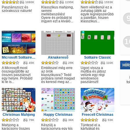
1080K
1195K
1593K
Pasziánszozz és
Klasszikus mahjong,
Nem véletlenül ez a
szórakozzz nálunk!
semmi
zuhatag játék az
mellébeszélés!
egyik legnépszerűbb
Gyere és próbáld ki
a palettán, hiszen
ingyen ezt a kiváló...
klasszikus...
1
Microsoft Solitaire Collection
Aknakereső
Solitaire Classic
45K
29K
116K
HÍR
A Microsoft most
Emlékszel még erre
Ugorj vissza a
összegyűjtötte az
az örök
múltba és játssz
összes pasziánszt
klasszikusra? Tedd
velünk egy régi
egy helyre. Próbáld
próbára ismét magad
windowsos
ki te is...
és keresd meg az...
pasziánszt!
fo
Christmas Mahjong
Happy Christmas
Freecell Christmas
79K
36K
53K
Mahjong a
Készülj a
Tüntesd el a
karácsony összes
karácsonyra egy kis
kártyákat és