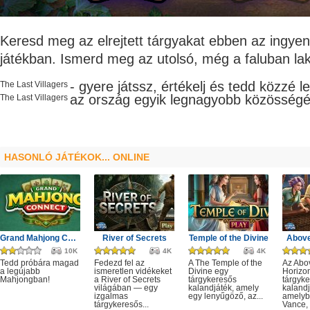
Keresd meg az elrejtett tárgyakat ebben az ingye
játékban. Ismerd meg az utolsó, még a faluban l
- gyere játssz, értékelj és tedd közzé 
The Last Villagers
az ország egyik legnagyobb
közösségé
The Last Villagers
HASONLÓ JÁTÉKOK... ONLINE
Grand Mahjong Connect
River of Secrets
Temple of the Divine
Above
10K
4K
4K
Tedd próbára magad
Fedezd fel az
A The Temple of the
Az Abo
a legújabb
ismeretlen vidékeket
Divine egy
Horizo
Mahjongban!
a River of Secrets
tárgykeresős
tárgyk
világában — egy
kalandjáték, amely
kalandj
izgalmas
egy lenyűgöző, az...
amelyb
tárgykeresős...
Vance, 