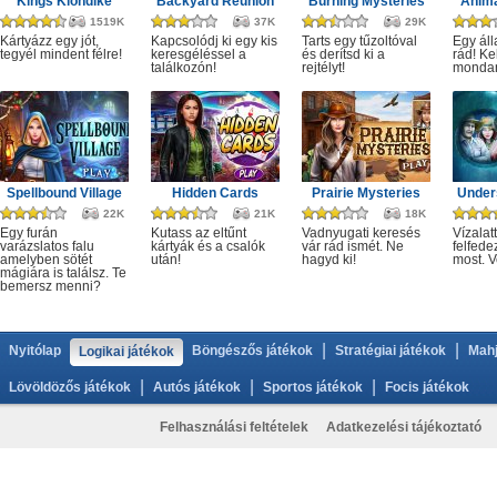
Kings Klondike
Backyard Reunion
Burning Mysteries
Anima
1519K
37K
29K
Kártyázz egy jót,
Kapcsolódj ki egy kis
Tarts egy tűzoltóval
Egy áll
tegyél mindent félre!
keresgéléssel a
és derítsd ki a
rád! Ke
találkozón!
rejtélyt!
monda
Spellbound Village
Hidden Cards
Prairie Mysteries
Under
22K
21K
18K
Egy furán
Kutass az eltűnt
Vadnyugati keresés
Vízalatt
varázslatos falu
kártyák és a csalók
vár rád ismét. Ne
felfede
amelyben sötét
után!
hagyd ki!
most. V
mágiára is találsz. Te
bemersz menni?
|
|
Nyitólap
Böngészős játékok
Stratégiai játékok
Mahj
Logikai játékok
|
|
|
Lövöldözős játékok
Autós játékok
Sportos játékok
Focis játékok
Felhasználási feltételek
Adatkezelési tájékoztató