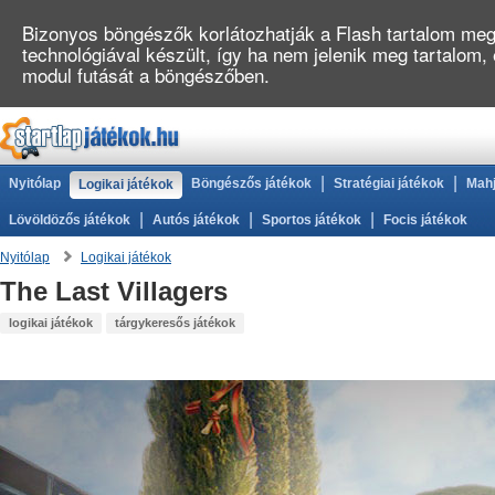
Bizonyos böngészők korlátozhatják a Flash tartalom megj
technológiával készült, így ha nem jelenik meg tartalom
modul futását a böngészőben.
|
|
Nyitólap
Böngészős játékok
Stratégiai játékok
Mahj
Logikai játékok
|
|
|
Lövöldözős játékok
Autós játékok
Sportos játékok
Focis játékok
Nyitólap
Logikai játékok
The Last Villagers
logikai játékok
tárgykeresős játékok