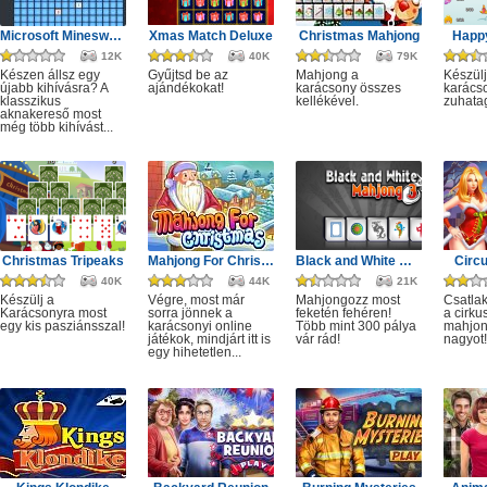
Microsoft Minesweeper
Xmas Match Deluxe
Christmas Mahjong
Happ
12K
40K
79K
Készen állsz egy
Gyűjtsd be az
Mahjong a
Készülj
újabb kihívásra? A
ajándékokat!
karácsony összes
karácso
klasszikus
kellékével.
zuhata
aknakereső most
még több kihívást...
Christmas Tripeaks
Mahjong For Christmas
Black and White Mahjong 3
Circ
40K
44K
21K
Készülj a
Végre, most már
Mahjongozz most
Csatla
Karácsonyra most
sorra jönnek a
feketén fehéren!
a cirku
egy kis pasziánsszal!
karácsonyi online
Több mint 300 pálya
mahjon
játékok, mindjárt itt is
vár rád!
nagyot!
egy hihetetlen...