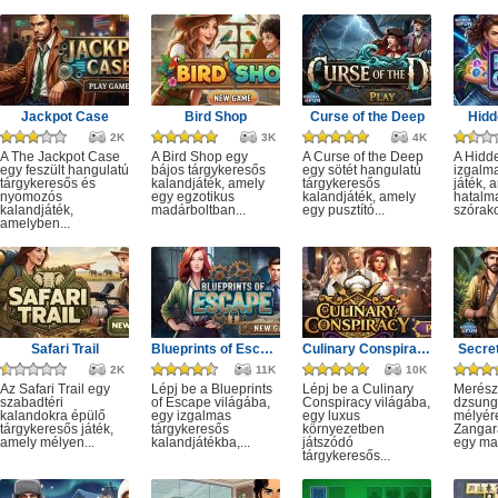
Jackpot Case
Bird Shop
Curse of the Deep
Hidd
2K
3K
4K
A The Jackpot Case
A Bird Shop egy
A Curse of the Deep
A Hidd
egy feszült hangulatú
bájos tárgykeresős
egy sötét hangulatú
izgalm
tárgykeresős és
kalandjáték, amely
tárgykeresős
játék, 
nyomozós
egy egzotikus
kalandjáték, amely
hatalm
kalandjáték,
madárboltban...
egy pusztító...
szórako
amelyben...
Safari Trail
Blueprints of Escape
Culinary Conspiracy
Secret
2K
11K
10K
Az Safari Trail egy
Lépj be a Blueprints
Lépj be a Culinary
Merész
szabadtéri
of Escape világába,
Conspiracy világába,
dzsung
kalandokra épülő
egy izgalmas
egy luxus
mélyére
tárgykeresős játék,
tárgykeresős
környezetben
Zangar
amely mélyen...
kalandjátékba,...
játszódó
egy mag
tárgykeresős...