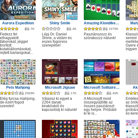
Aurora Expedition
Shiny Smile
Amazing Klondike Solitaire
Mahj
7K
4K
1079K
Fedezz fel
Lépj Dr. Daniel
Pasziánszozz és
Klassz
elhagyatott
Shine, a vidám és
szórakozzz nálunk!
semmi
táborokat, jéggel
eszes fogorvos
melléb
borított
szerepébe!
Gyere é
kutatóállomásokat,
ingyen e
rejtett barlangokat...
Pets Mahjong
Microsoft Jigsaw
Microsoft Solitaire Collection
Ak
2569K
17K
45K
Elég furcsa mahjong,
Válassz ki egyet a
A Microsoft most
Emléks
de ezért fogod
2264 darab
összegyűjtötte az
az örök
szeretni!
kirakósból és
összes pasziánszt
klassz
kapcsolódj ki nálunk!
egy helyre. Próbáld
próbár
ki te is...
és kere