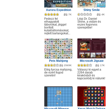
Aurora Expedition
Shiny Smile
7K
4K
Fedezz fel
Lépj Dr. Daniel
elhagyatott
Shine, a vidám és
táborokat, jéggel
eszes fogorvos
borított
szerepébe!
kutatóállomásokat,
rejtett barlangokat...
Pets Mahjong
Microsoft Jigsaw
2569K
17K
Elég furcsa mahjong,
Válassz ki egyet a
de ezért fogod
2264 darab
szeretni!
kirakósból és
kapcsolódj ki nálunk!
Microsoft Minesweeper
Xmas Match Deluxe