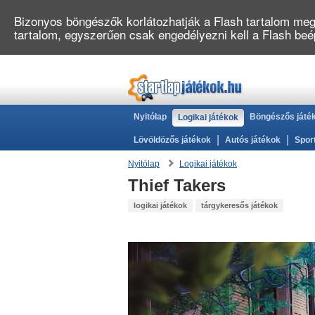
Bizonyos böngészők korlátozhatják a Flash tartalom megj
tartalom, egyszerűen csak engedélyezni kell a Flash be
Nyitólap
Böngészős játé
Logikai játékok
|
|
Lövöldözős játékok
Autós játékok
Spor
Nyitólap
Logikai játékok
Thief Takers
logikai játékok
tárgykeresős játékok