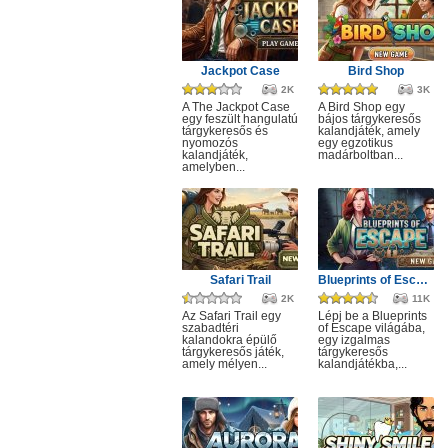
Jackpot Case
Bird Shop
2K
3K
A The Jackpot Case
A Bird Shop egy
egy feszült hangulatú
bájos tárgykeresős
tárgykeresős és
kalandjáték, amely
nyomozós
egy egzotikus
kalandjáték,
madárboltban...
amelyben...
Safari Trail
Blueprints of Escape
2K
11K
Az Safari Trail egy
Lépj be a Blueprints
szabadtéri
of Escape világába,
kalandokra épülő
egy izgalmas
tárgykeresős játék,
tárgykeresős
amely mélyen...
kalandjátékba,...