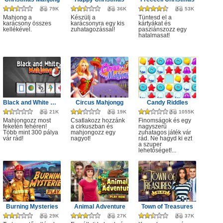
79K
36K
53K
Mahjong a
Készülj a
Tüntesd el a
karácsony összes
karácsonyra egy kis
kártyákat és
kellékével.
zuhatagozással!
pasziánszozz egy
hatalmasat!
Black and White Mahjong 3
Circus Mahjongg
Candy Riddles
21K
19K
1055K
Mahjongozz most
Csatlakozz hozzánk
Finomságok és egy
feketén fehéren!
a cirkuszban és
nagyszerű
Több mint 300 pálya
mahjongozz egy
zuhatagos játék vár
vár rád!
nagyot!
rád. Ne hagyd ki ezt
a szuper
lehetőséget!...
Burning Mysteries
Animal Adventure
Town of Treasures
29K
27K
37K