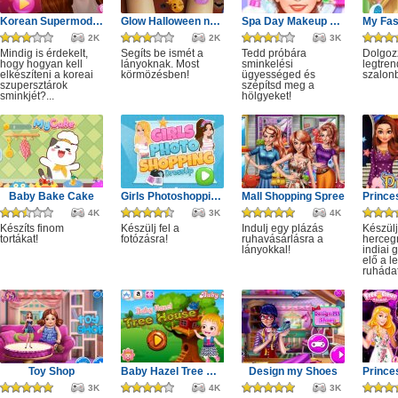
Korean Supermodel Makeup
Glow Halloween nails polish
Spa Day Makeup Artist
2K
2K
3K
Mindig is érdekelt,
Segíts be ismét a
Tedd próbára
Dolgoz
hogy hogyan kell
lányoknak. Most
sminkelési
legtren
elkészíteni a koreai
körmözésben!
ügyességed és
szalon
szupersztárok
szépítsd meg a
sminkjét?...
hölgyeket!
Baby Bake Cake
Girls Photoshopping Dressup
Mall Shopping Spree
4K
3K
4K
Készíts finom
Készülj fel a
Indulj egy plázás
Készülj
tortákat!
fotózásra!
ruhavásárlásra a
herceg
lányokkal!
indiai 
elő a l
ruhádat
Toy Shop
Baby Hazel Tree House
Design my Shoes
3K
4K
3K