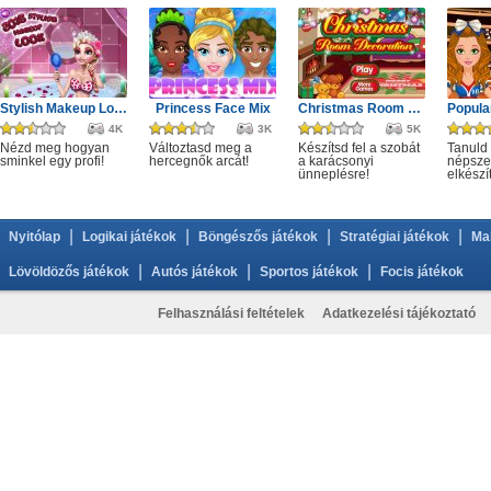
Stylish Makeup Look
Princess Face Mix
Christmas Room Decoration
4K
3K
5K
Nézd meg hogyan
Változtasd meg a
Készítsd fel a szobát
Tanuld
sminkel egy profi!
hercegnők arcát!
a karácsonyi
népszer
ünneplésre!
elkészí
|
|
|
|
Nyitólap
Logikai játékok
Böngészős játékok
Stratégiai játékok
Ma
|
|
|
Lövöldözős játékok
Autós játékok
Sportos játékok
Focis játékok
Felhasználási feltételek
Adatkezelési tájékoztató