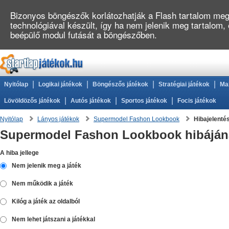
Bizonyos böngészők korlátozhatják a Flash tartalom megj
technológiával készült, így ha nem jelenik meg tartalom,
beépülő modul futását a böngészőben.
|
|
|
|
Nyitólap
Logikai játékok
Böngészős játékok
Stratégiai játékok
Ma
|
|
|
Lövöldözős játékok
Autós játékok
Sportos játékok
Focis játékok
Nyitólap
Lányos játékok
Supermodel Fashon Lookbook
Hibajelenté
Supermodel Fashon Lookbook hibájána
A hiba jellege
Nem jelenik meg a játék
Nem működik a játék
Kilóg a játék az oldalból
Nem lehet játszani a játékkal