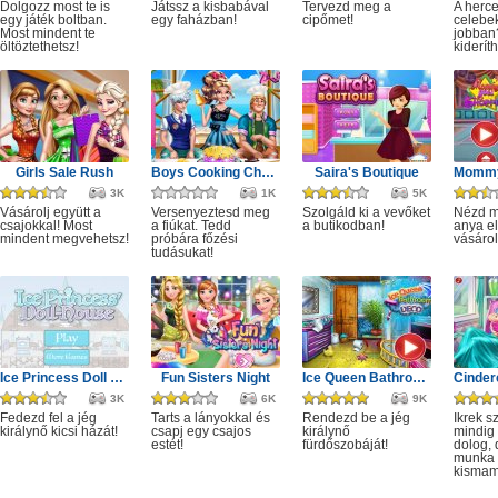
Dolgozz most te is
Játssz a kisbabával
Tervezd meg a
A herc
egy játék boltban.
egy faházban!
cipőmet!
celebe
Most mindent te
jobban
öltöztethetsz!
kiderít
Girls Sale Rush
Boys Cooking Challenge
Saira's Boutique
3K
1K
5K
Vásárolj együtt a
Versenyeztesd meg
Szolgáld ki a vevőket
Nézd m
csajokkal! Most
a fiúkat. Tedd
a butikodban!
anya e
mindent megvehetsz!
próbára főzési
vásárol
tudásukat!
Ice Princess Doll House
Fun Sisters Night
Ice Queen Bathroom Deco
3K
6K
9K
Fedezd fel a jég
Tarts a lányokkal és
Rendezd be a jég
Ikrek s
királynő kicsi házát!
csapj egy csajos
királynő
mindig 
estét!
fürdőszobáját!
dolog,
munka i
kismam