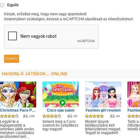
Egyéb
Kérjük, erősítsd meg, hogy nem vagy spamrobot!
Amennyiben szükséges, kövesd a reCAPTCHA utasításait az ellenőrzéshez!
HASONLÓ JÁTÉKOK... ONLINE
Christmas Face Painting
Coco spa salon
Fashion girl reunion
23K
3K
3K
Legyél te a
Ismerd meg a Coco
Modell lányok
Tarts a
legügyesebb a
szalont és szépítkezz
találkjozójára kell
öltözte
sminkes játék során,
egy nagyot!
felkészítened magad.
lehető
melyben csodálatos
Tegyél ki magadért!
arcdíszeket kell...