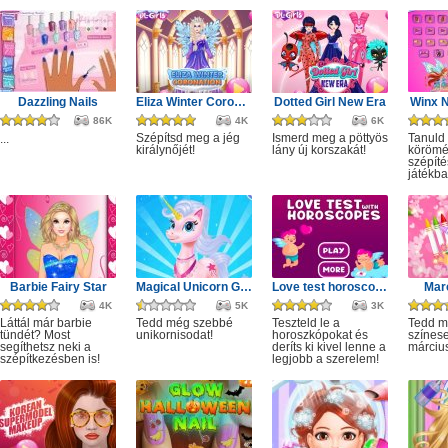
Dazzling Nails
Eliza Winter Coronation
Dotted Girl New Era
Winx N
86K
4K
6K
Szépítsd meg a jég
Ismerd meg a pöttyös
Tanuld
...
királynőjét!
lány új korszakát!
körömé
szépíté
játékba
Barbie Fairy Star
Magical Unicorn Grooming World
Love test horoscopes
Marc
4K
5K
3K
Láttál már barbie
Tedd még szebbé
Teszteld le a
Tedd 
tündét? Most
unikornisodat!
horoszkópokat és
színes
segíthetsz neki a
deríts ki kivel lenne a
márciu
szépítkezésben is!
legjobb a szerelem!