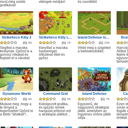
most még szebb
vikingek módján!
és csontiktól.
grafikával!
Strikeforce Kitty 2
Strikeforce Kitty Last Stand
Island Defense tower
Brav
6K
7K
10K
Segítsd a macska
Irányítsd a macska
Védd meg a szigeted
Harcolj
királynak. Győzd le a
hadsereget,
a betolakodóktól.
Állítsd
gonosz rókákat és
öltöztesd őket és
fejére 
foglald el a várukat.
győzz.
egyszer
támadn
Dynamons World
Command Grid
Island Defense
Ca
6K
9K
7K
Mutasd meg ,hogy a
Kidolgozott grafika,
Egyszerű, de
Ezen st
te lényed a
és igazán remek
nagyszerű stratégiai
során 
legerősebb! Győzd le
hangulat jellemzi ezt
játék, amelyben az
fogják 
a többi "állatkát"!...
a stratégiai játékot....
ingyenes online játék
támadni
célja...
örökké.