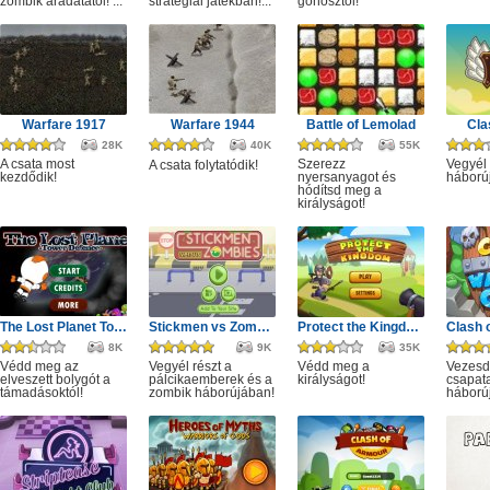
zombik áradatától! ...
stratégiai játékban!...
gonosztól!
Warfare 1917
Warfare 1944
Battle of Lemolad
Cla
28K
40K
55K
A csata most
Szerezz
Vegyél 
A csata folytatódik!
kezdődik!
nyersanyagot és
háború
hódítsd meg a
királyságot!
The Lost Planet Tower Defense
Stickmen vs Zombies
Protect the Kingdom
8K
9K
35K
Védd meg az
Vegyél részt a
Védd meg a
Vezesd
elveszett bolygót a
pálcikaemberek és a
királyságot!
csapata
támadásoktól!
zombik háborújában!
háború