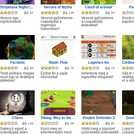
Striptease Nighclub Manager
Heroes of Myths
Clash of armour
Pa
4K
14K
5K
Vezess egy
Vezesd győzelemre
Vezesd győzelemre
Küzdj 
nightclubbot!
csapatodat a
a csapatodat
papíron
legendás
tankokkal!
háborúban!
Factions
Water Flow
Logistics Inc
3K
7K
7K
Tedd próbára magad
Építsd fel a saját
Ismerkedj meg a
Válj te 
most egy új stratégiai
városodat!
logisztika világával!
stratég
játékban!
el a vil
Chess
Viking: Way to Valhalla
Empire Defender 2
Gree
13K
5K
8K
Sakkozz egyet a
Küzd meg az
Védd meg a bázisod
Lopd el
számítógép ellen
ellenfeleiddel most
szörnyektől,űrlényektől
cselezd