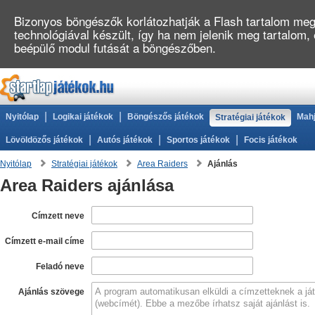
Bizonyos böngészők korlátozhatják a Flash tartalom megj
technológiával készült, így ha nem jelenik meg tartalom,
beépülő modul futását a böngészőben.
|
|
Nyitólap
Logikai játékok
Böngészős játékok
Mahj
Stratégiai játékok
|
|
|
Lövöldözős játékok
Autós játékok
Sportos játékok
Focis játékok
Nyitólap
Stratégiai játékok
Area Raiders
Ajánlás
Area Raiders ajánlása
Címzett neve
Címzett e-mail címe
Feladó neve
Ajánlás szövege