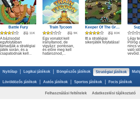
Battle Fury
Train Tycoon
Keeper Of The Grove 2
Sup
11K
9K
83K
A bázisodat
Egy vonatot kell
Itt a stratégiai
Légy te
egyfolytában
irányítanod, de
sikerjáték folytatása!
Pörög a
támadják a stratégiai
vigyázz: pontosan,
nincs v
játék során, és a
és előre meg kell
való idő
csapatodnak kell...
határoznod,...
vevőid..
|
|
Nyitólap
Logikai játékok
Böngészős játékok
Mahj
Stratégiai játékok
|
|
|
Lövöldözős játékok
Autós játékok
Sportos játékok
Focis játékok
Felhasználási feltételek
Adatkezelési tájékoztató