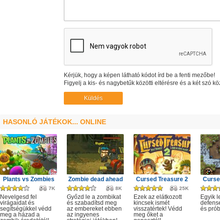
Kérjük, hogy a képen látható kódot írd be a fenti mezőbe!
Figyelj a kis- és nagybetűk közötti eltérésre és a két szó kö
HASONLÓ JÁTÉKOK... ONLINE
Plants vs Zombies
Zombie dead ahead
Cursed Treasure 2
Curse
7K
8K
25K
Nevelgesd fel
Győzd le a zombikat
Ezek az elátkozott
Egyik l
virágaidat és
és szabadítsd meg
kincsek ismét
defense
segítségükkel védd
az embereket ebben
visszatértek! Védd
és prób
meg a házad a
az ingyenes
meg őket a