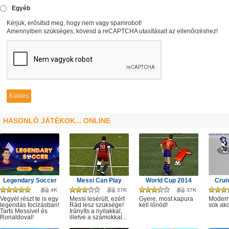
Egyéb
Kérjük, erősítsd meg, hogy nem vagy spamrobot!
Amennyiben szükséges, kövesd a reCAPTCHA utasításait az ellenőrzéshez!
HASONLÓ JÁTÉKOK... ONLINE
Legendary Soccer
Messi Can Play
World Cup 2014
Crun
4K
37K
37K
Vegyél részt te is egy
Messi lesérült, ezért
Gyere, most kapura
Modern
legendás focizásban!
Rád lesz szüksége!
kell lőnöd!
sok akc
Tarts Messivel és
Irányíts a nyilakkal,
Ronaldoval!
illetve a számokkal...