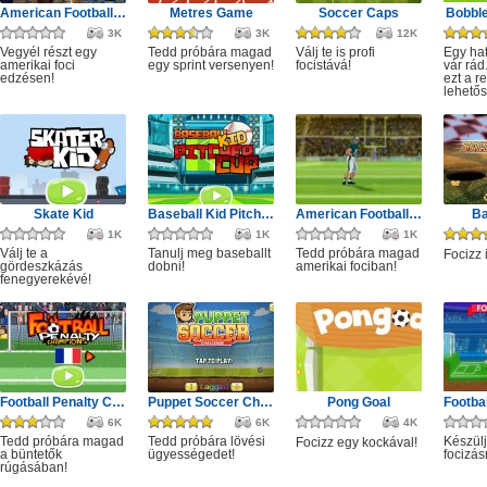
American Football Kick
Metres Game
Soccer Caps
Bobbl
3K
3K
12K
Vegyél részt egy
Tedd próbára magad
Válj te is profi
Egy ha
amerikai foci
egy sprint versenyen!
focistává!
vár rád
edzésen!
ezt a 
lehetős
Skate Kid
Baseball Kid Pitcher Cup
American Football Challenge
Ba
1K
1K
1K
Válj te a
Tanulj meg baseballt
Tedd próbára magad
Focizz 
gördeszkázás
dobni!
amerikai fociban!
fenegyerekévé!
Football Penalty Champions
Puppet Soccer Challenge
Pong Goal
6K
6K
4K
Tedd próbára magad
Tedd próbára lövési
Készülj
Focizz egy kockával!
a büntetők
ügyességedet!
focizás
rúgásában!