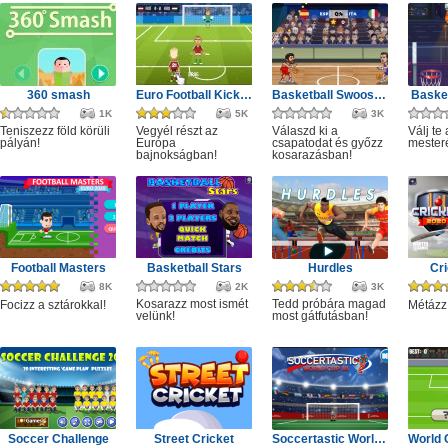
360 smash
Euro Football Kick 2016
Basketball Swooshes
Basket
1K
5K
3K
Teniszezz föld körüli
Vegyél részt az
Válaszd ki a
Válj te
pályán!
Európa
csapatodat és győzz
mester
bajnokságban!
kosarazásban!
Football Masters
Basketball Stars
Hurdles
Cri
8K
2K
3K
Kosarazz most ismét
Tedd próbára magad
Focizz a sztárokkal!
Métázz
velünk!
most gátfutásban!
Soccer Challenge
Street Cricket
Soccertastic World Cup 18