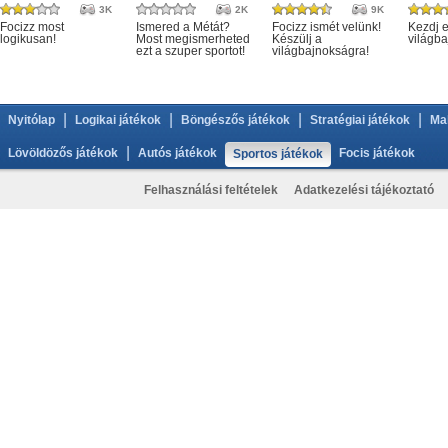
3K
2K
9K
Focizz most
Ismered a Métát?
Focizz ismét velünk!
Kezdj e
logikusan!
Most megismerheted
Készülj a
világba
ezt a szuper sportot!
világbajnokságra!
|
|
|
|
Nyitólap
Logikai játékok
Böngészős játékok
Stratégiai játékok
Ma
|
Lövöldözős játékok
Autós játékok
Focis játékok
Sportos játékok
Felhasználási feltételek
Adatkezelési tájékoztató