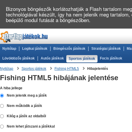
Bizonyos böngészők korlátozhatják a Flash tartalom megj
technológiával készült, így ha nem jelenik meg tartalom,
beépülő modul futását a böngészőben.
|
|
|
|
Nyitólap
Logikai játékok
Böngészős játékok
Stratégiai játékok
Ma
|
Lövöldözős játékok
Autós játékok
Focis játékok
Sportos játékok
Nyitólap
Sportos játékok
Fishing HTML5
Hibajelentés
Fishing HTML5 hibájának jelentése
A hiba jellege
Nem jelenik meg a játék
Nem működik a játék
Kilóg a játék az oldalból
Nem lehet játszani a játékkal