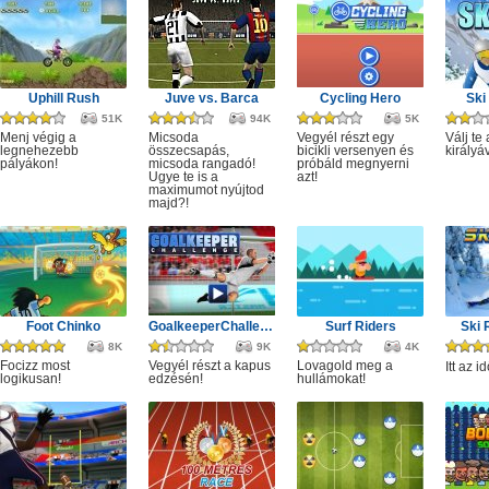
Uphill Rush
Juve vs. Barca
Cycling Hero
Ski
51K
94K
5K
Menj végig a
Micsoda
Vegyél részt egy
Válj te 
legnehezebb
összecsapás,
bicikli versenyen és
királyá
pályákon!
micsoda rangadó!
próbáld megnyerni
Ugye te is a
azt!
maximumot nyújtod
majd?!
Foot Chinko
GoalkeeperChallenge
Surf Riders
Ski
8K
9K
4K
Focizz most
Vegyél részt a kapus
Lovagold meg a
Itt az i
logikusan!
edzésén!
hullámokat!