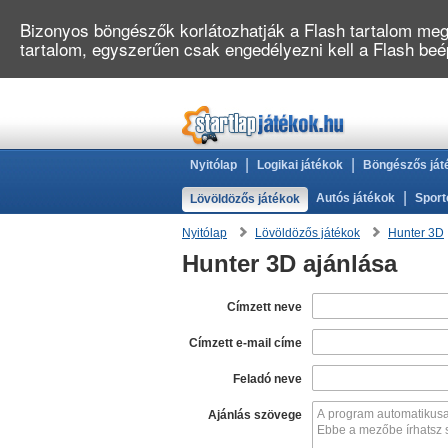
Bizonyos böngészők korlátozhatják a Flash tartalom megj
tartalom, egyszerűen csak engedélyezni kell a Flash be
|
|
Nyitólap
Logikai játékok
Böngészős ját
|
Autós játékok
Sport
Lövöldözős játékok
Nyitólap
Lövöldözős játékok
Hunter 3D
Hunter 3D ajánlása
Címzett neve
Címzett e-mail címe
Feladó neve
Ajánlás szövege