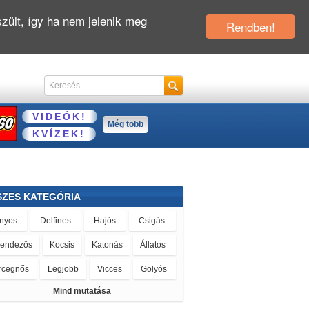
zült, így ha nem jelenik meg
Rendben!
VIDEÓK!
Még több
KVÍZEK!
SZES KATEGÓRIA
nyos
Delfines
Hajós
Csigás
rendezős
Kocsis
Katonás
Állatos
rcegnős
Legjobb
Vicces
Golyós
Mind mutatása
öztetős
Majmos
Kiszolgálós
Kvíz