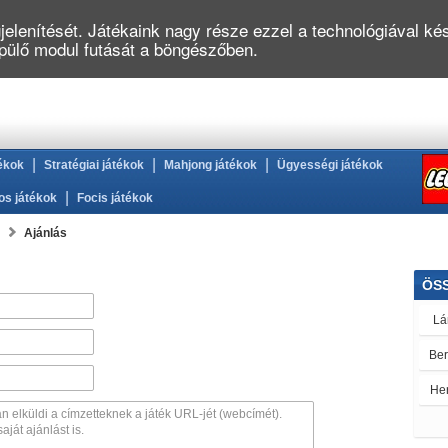
elenítését. Játékaink nagy része ezzel a technológiával kés
épülő modul futását a böngészőben.
|
|
|
ékok
Stratégiai játékok
Mahjong játékok
Ügyességi játékok
|
os játékok
Focis játékok
Ajánlás
ÖS
Lá
Be
He
Ölt