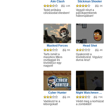
Aim Clash
Stickman Shooter
14K
3K
Tedd próbára
Vegyél részt a
célzásodat élesben!
pálcikaemberek
háborújában!
Masked Forces
Head Shot
9K
4K
Tarts ismét a
Gyakorold a
maszkos titkos
lövöldözést. Vigyázz
osztaggal és
durva lesz!
lövöldözz egy
nagyot!
Cyber Hunter
Night Watchmen Stories Zombie Hospital
2K
75K
Vadászd le a
Védd meg a korházat
kiborgokat!
a zombiktól!