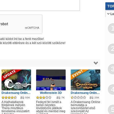
Kij
TOP
Ta
Lo
Főz
Bar
Fa
ató kódot írd be a fenti mezőbe!
k közötti eltérésre és a két szó közötti szóközre!
Letö
Von
Viol
Há
Spor
Sc
Drakensang Online - A Halhatatlanok árnya
Wolfenstein 3D
Drakensang Online - Első szezon
55K
7K
25K
Aut
A Halhatatlanok
Fedezd fel ismét a
A Drakensang Online
földjének mélyén
belső nézetes
bemutatja a
Thera misztikus
lövöldözős játékok
szezonbérlet első
Bus
birodalma visszatért
atyját és mentsd meg
szezonját! Az