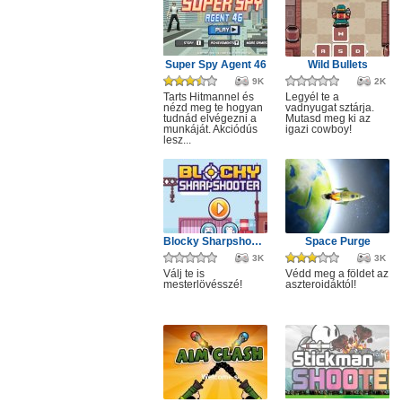
Super Spy Agent 46
Wild Bullets
9K
2K
Tarts Hitmannel és
Legyél te a
nézd meg te hogyan
vadnyugat sztárja.
tudnád elvégezni a
Mutasd meg ki az
munkáját. Akciódús
igazi cowboy!
lesz...
Blocky Sharpshooter
Space Purge
3K
3K
Válj te is
Védd meg a földet az
mesterlövésszé!
aszteroidáktól!