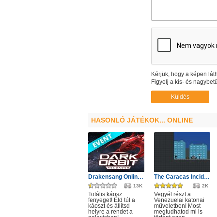
Kérjük, hogy a képen láth
Figyelj a kis- és nagybetű
HASONLÓ JÁTÉKOK... ONLINE
Drakensang Online - Protegit zűrzavar
The Caracas Incident
13K
2K
Totális káosz
Vegyél részt a
fenyeget! Éld túl a
Venezuelai katonai
káoszt és állítsd
műveletben! Most
helyre a rendet a
megtudhatod mi is