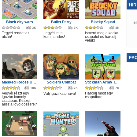
HÍR
Block city wars
Bullet Party
Blocky Squad
fo
3K
7K
4K
Tegyél rendet az
Legyél te is
Ismerd meg a kocka
utcán!
kommandós!
csapatot és harcolj
velük!
FA
Masked Forces Unlimited
Soldiers Combat
Stickman Army Team Battle
18K
7K
7K
Vegyél részt egy
Harcolj most egy
Válj igazi katonává!
igazán komoly
csapatban!
csatában. Készen
állsz a lövöldözésre?