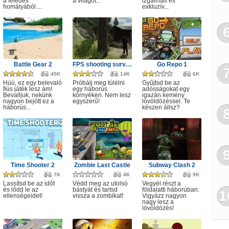
a feledés
a világot...
izgalmas és
homályából....
exkluzív...
Raj
Tr
Tá
Battle Gear 2
FPS shooting survival game
Go Repo 1
45K
14K
6K
Húú, ez egy belevaló
Próbálj meg túlélni
Gyűjtsd be az
fiús játék lesz ám!
egy háborús
adósságokat egy
Bevalljuk, nekünk
környéken. Nem lesz
igazán kemény
nagyon bejött ez a
egyszerű!
lövöldözéssel. Te
háborús...
készen állsz?
Time Shooter 2
Zombie Last Castle
Subway Clash 2
7K
4K
9K
Lassítsd be az időt
Védd meg az utolsó
Vegyél részt a
és lődd le az
bástyát és tartsd
földalatti háborúban.
1
ellenségeidet!
vissza a zombikat!
Vigyázz nagyon
nagy lesz a
lövöldözés!