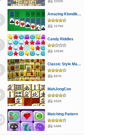
1192K
zolós
Stratégiai
Csókolózós
Cápás
Amazing Klondike Solitaire
aktoros
Kamionos
Angry Birds
6
1079K
rgykeresős
Monster High
Mászkálós
Pónis
Sakk
Rendőrös
Candy Riddles
7
1054K
Classic Style Mahjong
8
897K
MahJongCon
9
692K
Matching Pattern
0
648K