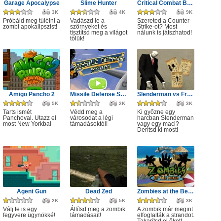
Garage Apocalypse
Slime Hunter
Critical Combat Battle Royale
3K
4K
9K
Próbáld meg túlélni a
Vadászd le a
Szereted a Counter-
zombi apokalipszist!
szörnyeket és
Strike-ot? Most
tisztítsd meg a világot
nálunk is játszhatod!
tőlük!
Amigo Pancho 2
Missile Defense System
Slenderman vs Freddy the Fazbear
5K
2K
3K
Tarts ismét
Védd meg a
Ki győzne egy
Panchoval. Utazz el
városodat a légi
harcban Slenderman
most New Yorkba!
támadásoktól!
vagy egy maci?
Derítsd ki most!
Agent Gun
Dead Zed
Zombies at the Beach
2K
5K
3K
Válj te is egy
Állítsd meg a zombik
A zombik már megint
fegyvere ügynökké!
támadásait!
elfoglalták a strandot.