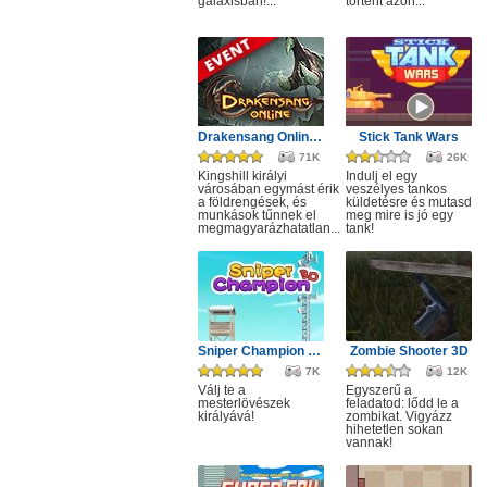
galaxisban!...
történt azon...
Drakensang Online - Kingshill férges csatornái
Stick Tank Wars
71K
26K
Kingshill királyi
Indulj el egy
városában egymást érik
veszélyes tankos
a földrengések, és
küldetésre és mutasd
munkások tűnnek el
meg mire is jó egy
megmagyarázhatatlan...
tank!
Sniper Champion 3D
Zombie Shooter 3D
7K
12K
Válj te a
Egyszerű a
mesterlövészek
feladatod: lődd le a
királyává!
zombikat. Vigyázz
hihetetlen sokan
vannak!