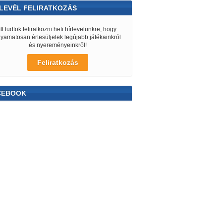
LEVÉL FELIRATKOZÁS
Itt tudtok feliratkozni heti hírlevelünkre, hogy
lyamatosan értesüljetek legújabb játékainkról
és nyereményeinkről!
Feliratkozás
CEBOOK