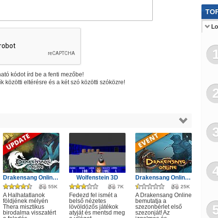
Log
TOP
Főz
Lo
Letö
Au
To
ató kódot írd be a fenti mezőbe!
k közötti eltérésre és a két szó közötti szóközre!
Ügy
Cs
Drakensang Online - A Halhatatlanok árnya
Wolfenstein 3D
Drakensang Online - Első szezon
55K
7K
25K
A Halhatatlanok
Fedezd fel ismét a
A Drakensang Online
földjének mélyén
belső nézetes
bemutatja a
Thera misztikus
lövöldözős játékok
szezonbérlet első
birodalma visszatért
atyját és mentsd meg
szezonját! Az