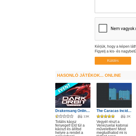
Kérjük, hogy a képen láth
Figyelj a kis- és nagybetű
HASONLÓ JÁTÉKOK... ONLINE
Drakensang Online - Protegit zűrzavar
The Caracas Incident
13K
2K
Totális káosz
Vegyél részt a
fenyeget! Éld túl a
Venezuelai katonai
káoszt és állítsd
műveletben! Most
helyre a rendet a
megtudhatod mi is