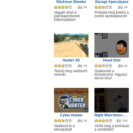
Stickman Shooter
Garage Apocalypse
3K
3K
Vegyél részt a
Próbáld meg túlélni a
pálcikaemberek
zombi apokalipszist!
háborújában!
Hunter 3D
Head Shot
7K
4K
Tanulj meg vadászni
Gyakorold a
velünk!
lövöldözést. Vigyázz
durva lesz!
Cyber Hunter
Night Watchmen Stories Zombie Hospital
2K
75K
Vadászd le a
Védd meg a korházat
kiborgokat!
a zombiktól!