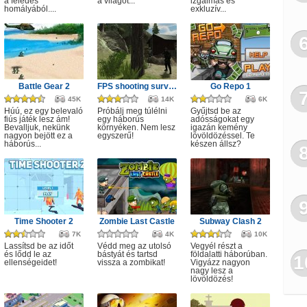
a feledés
a világot...
izgalmas és
homályából....
exkluzív...
Battle Gear 2
FPS shooting survival game
Go Repo 1
45K
14K
6K
Húú, ez egy belevaló
Próbálj meg túlélni
Gyűjtsd be az
fiús játék lesz ám!
egy háborús
adósságokat egy
Bevalljuk, nekünk
környéken. Nem lesz
igazán kemény
nagyon bejött ez a
egyszerű!
lövöldözéssel. Te
háborús...
készen állsz?
Time Shooter 2
Zombie Last Castle
Subway Clash 2
7K
4K
10K
Lassítsd be az időt
Védd meg az utolsó
Vegyél részt a
és lődd le az
bástyát és tartsd
földalatti háborúban.
1
ellenségeidet!
vissza a zombikat!
Vigyázz nagyon
nagy lesz a
lövöldözés!