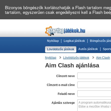
Bizonyos böngészők korlátozhatják a Flash tartalom megj
tartalom, egyszerűen csak engedélyezni kell a Flash be
|
|
Nyitólap
Logikai játékok
Böngészős ját
|
Autós játékok
Sport
Lövöldözős játékok
Nyitólap
Lövöldözős játékok
Aim Clash
Aim Clash ajánlása
Címzett neve
Címzett e-mail címe
Feladó neve
Ajánlás szövege