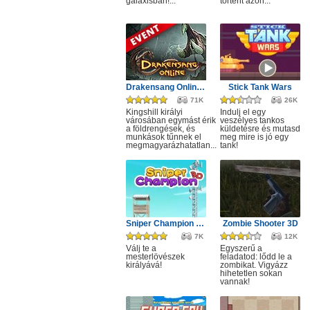
galaxisban!...
történt azon...
Drakensang Online - Kingshill férges csatornái
Stick Tank Wars
71K
26K
Kingshill királyi
Indulj el egy
városában egymást érik
veszélyes tankos
a földrengések, és
küldetésre és mutasd
munkások tűnnek el
meg mire is jó egy
megmagyarázhatatlan...
tank!
Sniper Champion 3D
Zombie Shooter 3D
7K
12K
Válj te a
Egyszerű a
mesterlövészek
feladatod: lődd le a
királyává!
zombikat. Vigyázz
hihetetlen sokan
vannak!