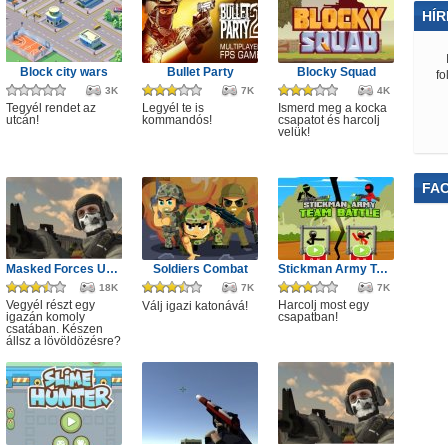
HÍR
Block city wars
Bullet Party
Blocky Squad
fo
3K
7K
4K
Tegyél rendet az
Legyél te is
Ismerd meg a kocka
utcán!
kommandós!
csapatot és harcolj
velük!
FA
Masked Forces Unlimited
Soldiers Combat
Stickman Army Team Battle
18K
7K
7K
Vegyél részt egy
Harcolj most egy
Válj igazi katonává!
igazán komoly
csapatban!
csatában. Készen
állsz a lövöldözésre?