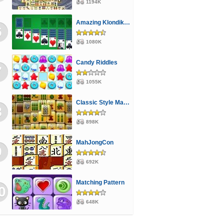
1194K
Amazing Klondike Solitaire
6
1080K
Candy Riddles
7
1055K
Classic Style Mahjong
8
898K
MahJongCon
9
692K
Matching Pattern
0
648K