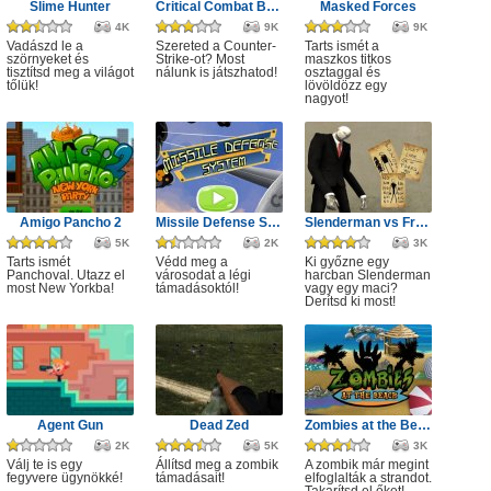
Slime Hunter
Critical Combat Battle Royale
Masked Forces
4K
9K
9K
Vadászd le a
Szereted a Counter-
Tarts ismét a
szörnyeket és
Strike-ot? Most
maszkos titkos
tisztítsd meg a világot
nálunk is játszhatod!
osztaggal és
tőlük!
lövöldözz egy
nagyot!
Amigo Pancho 2
Missile Defense System
Slenderman vs Freddy the Fazbear
5K
2K
3K
Tarts ismét
Védd meg a
Ki győzne egy
Panchoval. Utazz el
városodat a légi
harcban Slenderman
most New Yorkba!
támadásoktól!
vagy egy maci?
Derítsd ki most!
Agent Gun
Dead Zed
Zombies at the Beach
2K
5K
3K
Válj te is egy
Állítsd meg a zombik
A zombik már megint
fegyvere ügynökké!
támadásait!
elfoglalták a strandot.