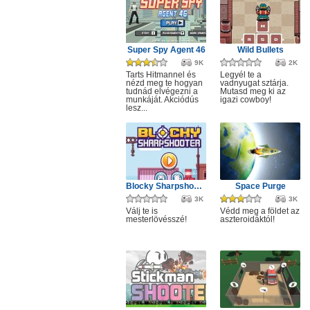
Super Spy Agent 46
Wild Bullets
9K
2K
Tarts Hitmannel és
Legyél te a
nézd meg te hogyan
vadnyugat sztárja.
tudnád elvégezni a
Mutasd meg ki az
munkáját. Akciódús
igazi cowboy!
lesz...
Blocky Sharpshooter
Space Purge
3K
3K
Válj te is
Védd meg a földet az
mesterlövésszé!
aszteroidáktól!