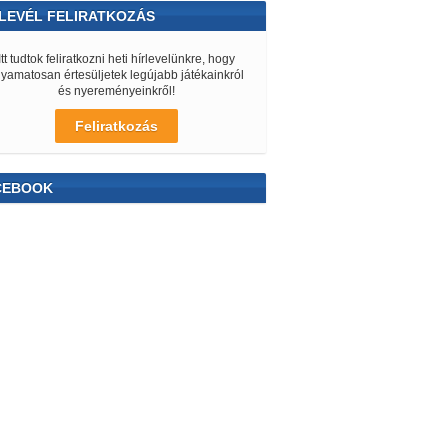
LEVÉL FELIRATKOZÁS
Itt tudtok feliratkozni heti hírlevelünkre, hogy
lyamatosan értesüljetek legújabb játékainkról
és nyereményeinkről!
Feliratkozás
CEBOOK