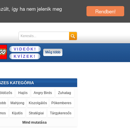
zült, így ha nem jelenik meg
Rendben!
VIDEÓK!
Még több
KVÍZEK!
SZES KATEGÓRIA
öldözős
Hajós
Angry Birds
Zuhatag
jobb
Mahjong
Kiszolgálós
Pókemberes
mos
Kijutós
Stratégiai
Tárgykeresős
Mind mutatása
tős
Poker
Violetta
Kvíz
Vonatos