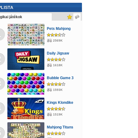
ikai
Mászkálós
Verekedős
Lovas
LISTA
ős
Majmos
Állatos
Lányos
Golyós
gikai játékok
ltős
Játszma
Mario
Cápás
Jégvarázs
Pets Mahjong
1
tós
Robotos
Rendőrös
Tankos
2569K
m és Jerry
Öltöztetős
Transformers
Daily Jigsaw
2
ességi
Buszos
Berendezős
Focis
1618K
ókolózós
Bubble Game 3
3
1593K
Kings Klondike
4
1519K
Mahjong Titans
5