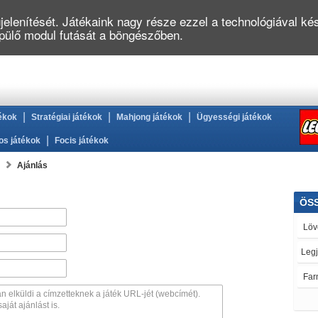
elenítését. Játékaink nagy része ezzel a technológiával kés
épülő modul futását a böngészőben.
|
|
|
ékok
Stratégiai játékok
Mahjong játékok
Ügyességi játékok
|
os játékok
Focis játékok
Ajánlás
ÖS
Löv
Leg
Far
Épí