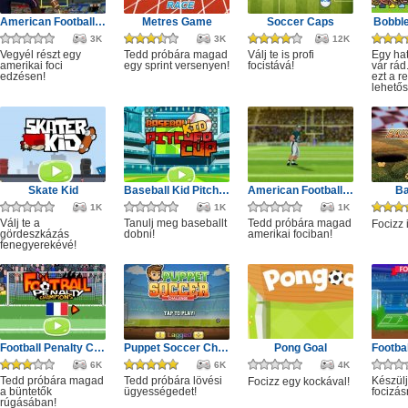
American Football Kick
Metres Game
Soccer Caps
Bobbl
3K
3K
12K
Vegyél részt egy
Tedd próbára magad
Válj te is profi
Egy ha
amerikai foci
egy sprint versenyen!
focistává!
vár rád
edzésen!
ezt a 
lehetős
Skate Kid
Baseball Kid Pitcher Cup
American Football Challenge
Ba
1K
1K
1K
Válj te a
Tanulj meg baseballt
Tedd próbára magad
Focizz 
gördeszkázás
dobni!
amerikai fociban!
fenegyerekévé!
Football Penalty Champions
Puppet Soccer Challenge
Pong Goal
6K
6K
4K
Tedd próbára magad
Tedd próbára lövési
Készülj
Focizz egy kockával!
a büntetők
ügyességedet!
focizás
rúgásában!