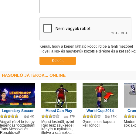
Kérjük, hogy a képen látható kódot írd be a fenti mezőbe!
Figyelj a kis- és nagybetűk közötti eltérésre és a két szó kö
HASONLÓ JÁTÉKOK... ONLINE
Legendary Soccer
Messi Can Play
World Cup 2014
Crun
4K
37K
37K
Vegyél részt te is egy
Messi lesérült, ezért
Gyere, most kapura
Modern
legendás focizásban!
Rád lesz szüksége!
kell lőnöd!
sok akc
Tarts Messivel és
Irányíts a nyilakkal,
Ronaldoval!
illetve a számokkal...