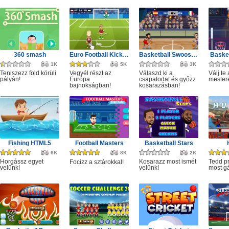
360 smash
Euro Football Kick 2016
Basketball Swooshes
Basket
1K
5K
3K
Teniszezz föld körüli
Vegyél részt az
Válaszd ki a
Válj te
pályán!
Európa
csapatodat és győzz
mester
bajnokságban!
kosarazásban!
Fishing HTML5
Football Masters
Basketball Stars
6K
8K
2K
Horgássz egyet
Kosarazz most ismét
Tedd p
Focizz a sztárokkal!
velünk!
velünk!
most gá