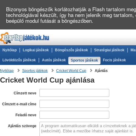
Bizonyos böngészők korlátozhatják a Flash tartalom megj
technológiával készült, így ha nem jelenik meg tartalom,
beépülő modul futását a böngészőben.
|
|
|
|
Nyitólap
Logikai játékok
Böngészős játékok
Stratégiai játékok
Ma
|
Lövöldözős játékok
Autós játékok
Focis játékok
Sportos játékok
Nyitólap
Sportos játékok
Cricket World Cup
Ajánlás
Cricket World Cup ajánlása
Címzett neve
Címzett e-mail címe
Feladó neve
Ajánlás szövege