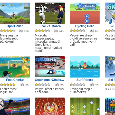
Uphill Rush
Juve vs. Barca
Cycling Hero
Ski
51K
94K
5K
Menj végig a
Micsoda
Vegyél részt egy
Válj te 
legnehezebb
összecsapás,
bicikli versenyen és
királyá
pályákon!
micsoda rangadó!
próbáld megnyerni
Ugye te is a
azt!
maximumot nyújtod
majd?!
Foot Chinko
GoalkeeperChallenge
Surf Riders
Ski
8K
9K
4K
Focizz most
Vegyél részt a kapus
Lovagold meg a
Itt az i
logikusan!
edzésén!
hullámokat!