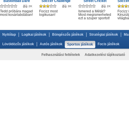
Basketball Dare
Soccer Challenge
Street Cricket
2K
3K
2K
Tedd próbára magad
Focizz most
Ismered a Métát?
Focizz 
most kosárlabdában!
logikusan!
Most megismerheted
Készülj
ezt a szuper sportot!
világba
|
|
|
|
Nyitólap
Logikai játékok
Böngészős játékok
Stratégiai játékok
Ma
|
Lövöldözős játékok
Autós játékok
Focis játékok
Sportos játékok
Felhasználási feltételek
Adatkezelési tájékoztató