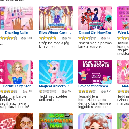
arcdíszeket kell...
Dazzling Nails
Eliza Winter Coronation
Dotted Girl New Era
Winx N
86K
4K
6K
Szépítsd meg a jég
Ismerd meg a pöttyös
Tanuld
...
királynőjét!
lány új korszakát!
körömé
szépíté
játékba
Barbie Fairy Star
Magical Unicorn Grooming World
Love test horoscopes
Marc
4K
5K
3K
Láttál már barbie
Tedd még szebbé
Teszteld le a
Tedd 
tündét? Most
unikornisodat!
horoszkópokat és
színes
segíthetsz neki a
deríts ki kivel lenne a
márciu
szépítkezésben is!
legjobb a szerelem!