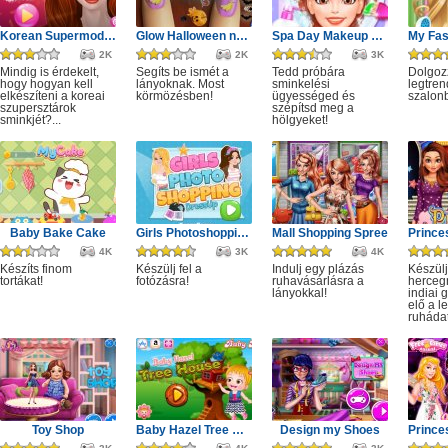
Korean Supermodel Makeup
Glow Halloween nails polish
Spa Day Makeup Artist
2K
2K
3K
Mindig is érdekelt,
Segíts be ismét a
Tedd próbára
Dolgoz
hogy hogyan kell
lányoknak. Most
sminkelési
legtren
elkészíteni a koreai
körmözésben!
ügyességed és
szalon
szupersztárok
szépítsd meg a
sminkjét?...
hölgyeket!
Baby Bake Cake
Girls Photoshopping Dressup
Mall Shopping Spree
4K
3K
4K
Készíts finom
Készülj fel a
Indulj egy plázás
Készülj
tortákat!
fotózásra!
ruhavásárlásra a
herceg
lányokkal!
indiai 
elő a l
ruhádat
Toy Shop
Baby Hazel Tree House
Design my Shoes