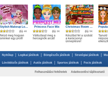
Stylish Makeup Look
Princess Face Mix
Christmas Room Decoration
4K
3K
5K
Nézd meg hogyan
Változtasd meg a
Készítsd fel a szobát
Tanuld
sminkel egy profi!
hercegnők arcát!
a karácsonyi
népszer
ünneplésre!
elkészí
|
|
|
|
Nyitólap
Logikai játékok
Böngészős játékok
Stratégiai játékok
Ma
|
|
|
Lövöldözős játékok
Autós játékok
Sportos játékok
Focis játékok
Felhasználási feltételek
Adatkezelési tájékoztató