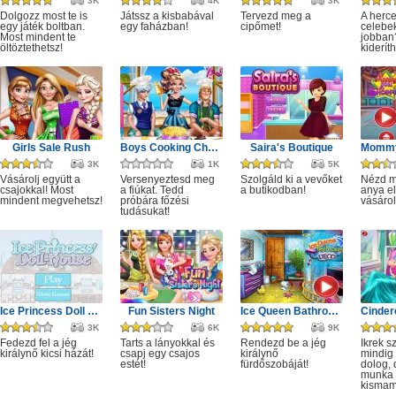
3K
4K
3K
Dolgozz most te is
Játssz a kisbabával
Tervezd meg a
A herc
egy játék boltban.
egy faházban!
cipőmet!
celebe
Most mindent te
jobban
öltöztethetsz!
kiderít
Girls Sale Rush
Boys Cooking Challenge
Saira's Boutique
3K
1K
5K
Vásárolj együtt a
Versenyeztesd meg
Szolgáld ki a vevőket
Nézd m
csajokkal! Most
a fiúkat. Tedd
a butikodban!
anya e
mindent megvehetsz!
próbára főzési
vásárol
tudásukat!
Ice Princess Doll House
Fun Sisters Night
Ice Queen Bathroom Deco
3K
6K
9K
Fedezd fel a jég
Tarts a lányokkal és
Rendezd be a jég
Ikrek s
királynő kicsi házát!
csapj egy csajos
királynő
mindig 
estét!
fürdőszobáját!
dolog,
munka i
kismam