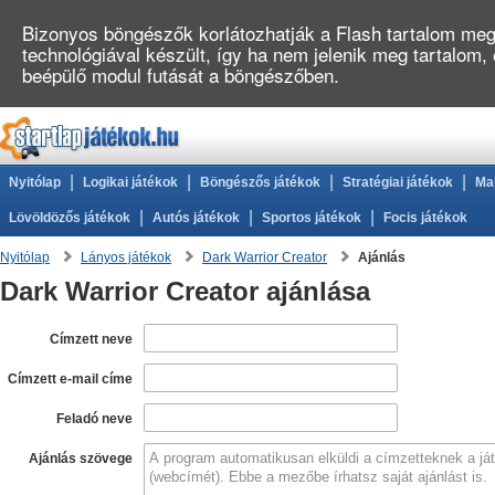
Bizonyos böngészők korlátozhatják a Flash tartalom megj
technológiával készült, így ha nem jelenik meg tartalom,
beépülő modul futását a böngészőben.
|
|
|
|
Nyitólap
Logikai játékok
Böngészős játékok
Stratégiai játékok
Ma
|
|
|
Lövöldözős játékok
Autós játékok
Sportos játékok
Focis játékok
Nyitólap
Lányos játékok
Dark Warrior Creator
Ajánlás
Dark Warrior Creator ajánlása
Címzett neve
Címzett e-mail címe
Feladó neve
Ajánlás szövege