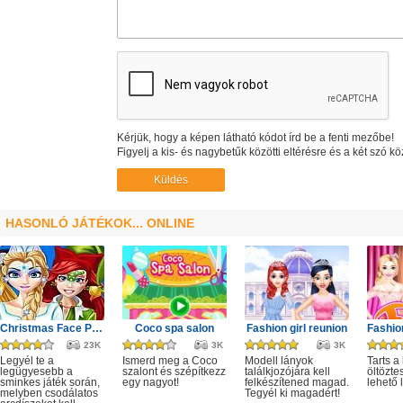
Kérjük, hogy a képen látható kódot írd be a fenti mezőbe!
Figyelj a kis- és nagybetűk közötti eltérésre és a két szó kö
HASONLÓ JÁTÉKOK... ONLINE
Christmas Face Painting
Coco spa salon
Fashion girl reunion
23K
3K
3K
Legyél te a
Ismerd meg a Coco
Modell lányok
Tarts a
legügyesebb a
szalont és szépítkezz
találkjozójára kell
öltözte
sminkes játék során,
egy nagyot!
felkészítened magad.
lehető
melyben csodálatos
Tegyél ki magadért!