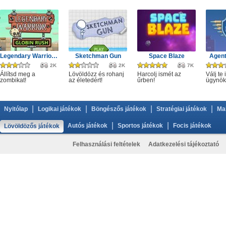
Legendary Warrior GR
Sketchman Gun
Space Blaze
Agent
2K
2K
7K
Állítsd meg a
Lövöldözz és rohanj
Harcolj ismét az
Válj te 
zombikat!
az életedért!
űrben!
ügynök
|
|
|
|
Nyitólap
Logikai játékok
Böngészős játékok
Stratégiai játékok
Ma
|
|
Autós játékok
Sportos játékok
Focis játékok
Lövöldözős játékok
Felhasználási feltételek
Adatkezelési tájékoztató