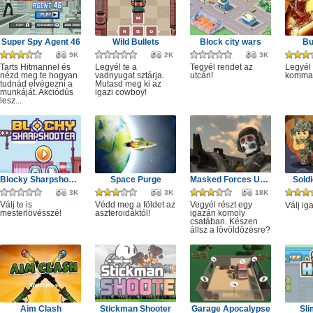
Super Spy Agent 46
Wild Bullets
Block city wars
Bu
9K
2K
3K
Tarts Hitmannel és
Legyél te a
Tegyél rendet az
Legyél 
nézd meg te hogyan
vadnyugat sztárja.
utcán!
komma
tudnád elvégezni a
Mutasd meg ki az
munkáját. Akciódús
igazi cowboy!
lesz...
Blocky Sharpshooter
Space Purge
Masked Forces Unlimited
Sold
3K
3K
18K
Válj te is
Védd meg a földet az
Vegyél részt egy
Válj ig
mesterlövésszé!
aszteroidáktól!
igazán komoly
csatában. Készen
állsz a lövöldözésre?
Aim Clash
Stickman Shooter
Garage Apocalypse
Sli