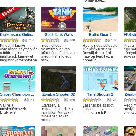
homályából....
Drakensang Online - Kingshill férges csatornái
Stick Tank Wars
Battle Gear 2
71K
26K
45K
Kingshill királyi
Indulj el egy
Húú, ez egy belevaló
Próbálj
városában egymást érik
veszélyes tankos
fiús játék lesz ám!
egy há
a földrengések, és
küldetésre és mutasd
Bevalljuk, nekünk
környé
munkások tűnnek el
meg mire is jó egy
nagyon bejött ez a
egysze
megmagyarázhatatlan...
tank!
háborús...
Sniper Champion 3D
Zombie Shooter 3D
Time Shooter 2
Zombie
7K
12K
7K
Válj te a
Egyszerű a
Lassítsd be az időt
Védd m
mesterlövészek
feladatod: lődd le a
és lődd le az
bástyát
királyává!
zombikat. Vigyázz
ellenségeidet!
vissza 
hihetetlen sokan
vannak!