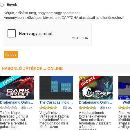
Egyéb
Kérjük, erősítsd meg, hogy nem vagy spamrobot!
Amennyiben szükséges, kövesd a reCAPTCHA utasításait az ellenőrzéshez!
HASONLÓ JÁTÉKOK... ONLINE
Drakensang Online - Protegit zűrzavar
The Caracas Incident
Drakensang Online - A Halhatatlanok árnya
Wolf
13K
2K
55K
Totális káosz
Vegyél részt a
A Halhatatlanok
Fedezd 
fenyeget! Éld túl a
Venezuelai katonai
földjének mélyén
belső 
káoszt és állítsd
műveletben! Most
Thera misztikus
lövöldö
helyre a rendet a
megtudhatod mi is
birodalma visszatért
atyját
galaxisban!...
történt azon...
a feledés
a világo