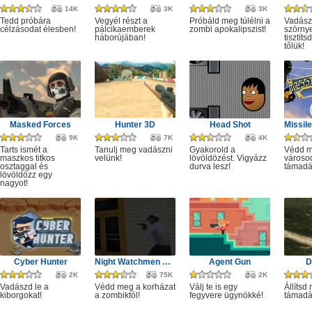
14K
3K
3K
Tedd próbára
Vegyél részt a
Próbáld meg túlélni a
Vadász
célzásodat élesben!
pálcikaemberek
zombi apokalipszist!
szörny
háborújában!
tisztít
tőlük!
Masked Forces
Hunter 3D
Head Shot
9K
7K
4K
Tarts ismét a
Tanulj meg vadászni
Gyakorold a
Védd m
maszkos titkos
velünk!
lövöldözést. Vigyázz
városod
osztaggal és
durva lesz!
támadá
lövöldözz egy
nagyot!
Cyber Hunter
Night Watchmen Stories Zombie Hospital
Agent Gun
D
2K
75K
2K
Vadászd le a
Védd meg a korházat
Válj te is egy
Állítsd
kiborgokat!
a zombiktól!
fegyvere ügynökké!
támadá