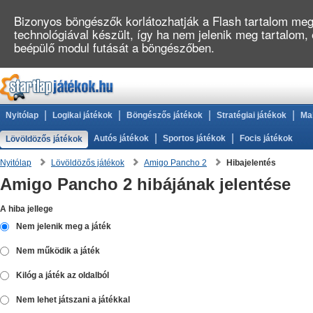
Bizonyos böngészők korlátozhatják a Flash tartalom megj
technológiával készült, így ha nem jelenik meg tartalom,
beépülő modul futását a böngészőben.
|
|
|
|
Nyitólap
Logikai játékok
Böngészős játékok
Stratégiai játékok
Ma
|
|
Autós játékok
Sportos játékok
Focis játékok
Lövöldözős játékok
Nyitólap
Lövöldözős játékok
Amigo Pancho 2
Hibajelentés
Amigo Pancho 2 hibájának jelentése
A hiba jellege
Nem jelenik meg a játék
Nem működik a játék
Kilóg a játék az oldalból
Nem lehet játszani a játékkal