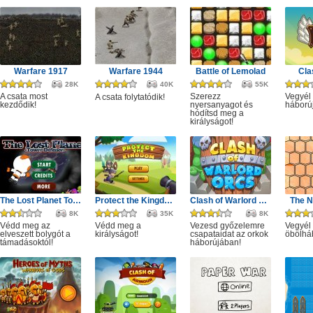
Warfare 1917
Warfare 1944
Battle of Lemolad
Cla
28K
40K
55K
A csata most
Szerezz
Vegyél 
A csata folytatódik!
kezdődik!
nyersanyagot és
háború
hódítsd meg a
királyságot!
The Lost Planet Tower Defense
Protect the Kingdom
Clash of Warlord Orcs
The N
8K
35K
8K
Védd meg az
Védd meg a
Vezesd győzelemre
Vegyél 
elveszett bolygót a
királyságot!
csapataidat az orkok
öbölhá
támadásoktól!
háborújában!