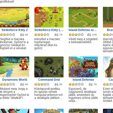
grafikával!
Strikeforce Kitty 2
Strikeforce Kitty Last Stand
Island Defense tower
Brav
6K
7K
10K
Segítsd a macska
Irányítsd a macska
Védd meg a szigeted
Harcolj
királynak. Győzd le a
hadsereget,
a betolakodóktól.
Állítsd
gonosz rókákat és
öltöztesd őket és
fejére 
foglald el a várukat.
győzz.
egyszer
támadn
Dynamons World
Command Grid
Island Defense
Ca
6K
9K
7K
Mutasd meg ,hogy a
Kidolgozott grafika,
Egyszerű, de
Ezen st
te lényed a
és igazán remek
nagyszerű stratégiai
során 
legerősebb! Győzd le
hangulat jellemzi ezt
játék, amelyben az
fogják 
a többi "állatkát"!...
a stratégiai játékot....
ingyenes online játék
támadni
célja...
örökké.