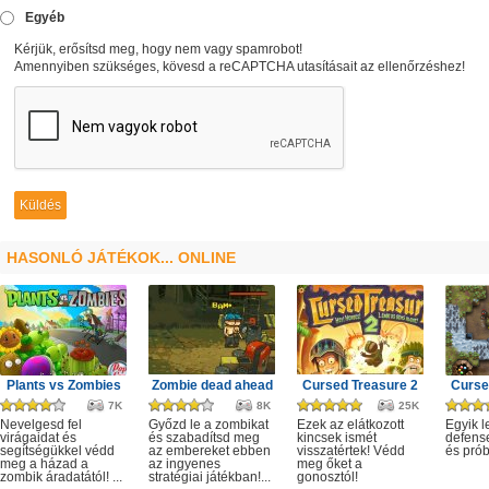
Egyéb
Kérjük, erősítsd meg, hogy nem vagy spamrobot!
Amennyiben szükséges, kövesd a reCAPTCHA utasításait az ellenőrzéshez!
HASONLÓ JÁTÉKOK... ONLINE
Plants vs Zombies
Zombie dead ahead
Cursed Treasure 2
Curse
7K
8K
25K
Nevelgesd fel
Győzd le a zombikat
Ezek az elátkozott
Egyik l
virágaidat és
és szabadítsd meg
kincsek ismét
defense
segítségükkel védd
az embereket ebben
visszatértek! Védd
és prób
meg a házad a
az ingyenes
meg őket a
zombik áradatától! ...
stratégiai játékban!...
gonosztól!