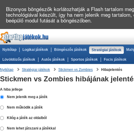
Bizonyos böngészők korlátozhatják a Flash tartalom megj
technológiával készült, így ha nem jelenik meg tartalom,
beépülő modul futását a böngészőben.
|
|
Nyitólap
Logikai játékok
Böngészős játékok
Mahj
Stratégiai játékok
|
|
|
Lövöldözős játékok
Autós játékok
Sportos játékok
Focis játékok
Nyitólap
Stratégiai játékok
Stickmen vs Zombies
Hibajelentés
Stickmen vs Zombies hibájának jelenté
A hiba jellege
Nem jelenik meg a játék
Nem működik a játék
Kilóg a játék az oldalból
Nem lehet játszani a játékkal