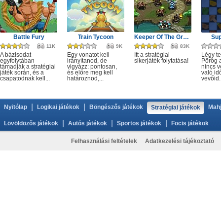
Battle Fury
Train Tycoon
Keeper Of The Grove 2
Sup
11K
9K
83K
A bázisodat
Egy vonatot kell
Itt a stratégiai
Légy te
egyfolytában
irányítanod, de
sikerjáték folytatása!
Pörög a
támadják a stratégiai
vigyázz: pontosan,
nincs v
játék során, és a
és előre meg kell
való idő
csapatodnak kell...
határoznod,...
vevőid..
|
|
Nyitólap
Logikai játékok
Böngészős játékok
Mahj
Stratégiai játékok
|
|
|
Lövöldözős játékok
Autós játékok
Sportos játékok
Focis játékok
Felhasználási feltételek
Adatkezelési tájékoztató