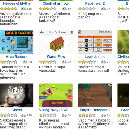
Heroes of Myths
Clash of armour
Paper war 2
B
14K
5K
3K
Vezesd győzelemre
Vezesd győzelemre
Küzdj meg most
Szerete
csapatodat a
a csapatodat
papíron!
Most is
legendás
tankokkal!
egyet!
háborúban!
Area Raiders
Water Flow
Logistics Inc
5K
7K
7K
Támadd meg ezt a
Építsd fel a saját
Ismerkedj meg a
Válj te 
titkos bázist és
városodat!
logisztika világával!
stratég
szabadítsd ki az
el a vil
űrlényeket!
Chess
Viking: Way to Valhalla
Empire Defender 2
Gree
13K
5K
8K
Sakkozz egyet a
Küzd meg az
Védd meg a bázisod
Lopd el
számítógép ellen
ellenfeleiddel most
szörnyektől,űrlényektől
cselezd
most még szebb
vikingek módján!
és csontiktól.