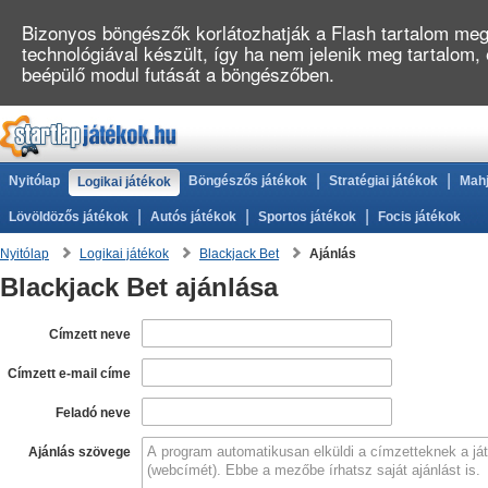
Bizonyos böngészők korlátozhatják a Flash tartalom megj
technológiával készült, így ha nem jelenik meg tartalom,
beépülő modul futását a böngészőben.
|
|
Nyitólap
Böngészős játékok
Stratégiai játékok
Mahj
Logikai játékok
|
|
|
Lövöldözős játékok
Autós játékok
Sportos játékok
Focis játékok
Nyitólap
Logikai játékok
Blackjack Bet
Ajánlás
Blackjack Bet ajánlása
Címzett neve
Címzett e-mail címe
Feladó neve
Ajánlás szövege