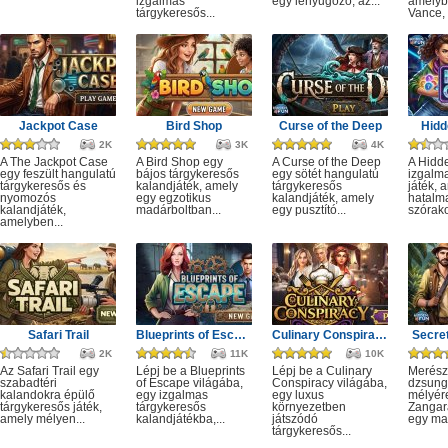
izgalmas
egy lenyűgöző, az...
amelyb
tárgykeresős...
Vance, 
Jackpot Case
Bird Shop
Curse of the Deep
Hidd
2K
3K
4K
A The Jackpot Case
A Bird Shop egy
A Curse of the Deep
A Hidd
egy feszült hangulatú
bájos tárgykeresős
egy sötét hangulatú
izgalm
tárgykeresős és
kalandjáték, amely
tárgykeresős
játék, 
nyomozós
egy egzotikus
kalandjáték, amely
hatalm
kalandjáték,
madárboltban...
egy pusztító...
szórako
amelyben...
Safari Trail
Blueprints of Escape
Culinary Conspiracy
Secret
2K
11K
10K
Az Safari Trail egy
Lépj be a Blueprints
Lépj be a Culinary
Merész
szabadtéri
of Escape világába,
Conspiracy világába,
dzsung
kalandokra épülő
egy izgalmas
egy luxus
mélyére
tárgykeresős játék,
tárgykeresős
környezetben
Zangar
amely mélyen...
kalandjátékba,...
játszódó
egy mag
tárgykeresős...