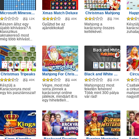
Microsoft Minesweeper
Xmas Match Deluxe
Christmas Mahjong
Happ
12K
40K
79K
Készen állsz egy
Gyűjtsd be az
Mahjong a
Készülj
újabb kihívásra? A
ajándékokat!
karácsony összes
karácso
klasszikus
kellékével.
zuhata
aknakereső most
még több kihívást...
Christmas Tripeaks
Mahjong For Christmas
Black and White Mahjong 3
Circ
40K
44K
21K
Készülj a
Végre, most már
Mahjongozz most
Csatla
Karácsonyra most
sorra jönnek a
feketén fehéren!
a cirku
egy kis pasziánsszal!
karácsonyi online
Több mint 300 pálya
mahjon
játékok, mindjárt itt is
vár rád!
nagyot!
egy hihetetlen...