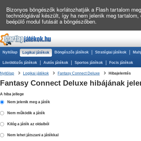
Bizonyos böngészők korlátozhatják a Flash tartalom megj
technológiával készült, így ha nem jelenik meg tartalom,
beépülő modul futását a böngészőben.
|
|
Nyitólap
Böngészős játékok
Stratégiai játékok
Mahj
Logikai játékok
|
|
|
Lövöldözős játékok
Autós játékok
Sportos játékok
Focis játékok
Nyitólap
Logikai játékok
Fantasy Connect Deluxe
Hibajelentés
Fantasy Connect Deluxe hibájának jele
A hiba jellege
Nem jelenik meg a játék
Nem működik a játék
Kilóg a játék az oldalból
Nem lehet játszani a játékkal