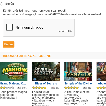
Egyéb
Kérjük, erősítsd meg, hogy nem vagy spamrobot!
Amennyiben szükséges, kövesd a reCAPTCHA utasításait az ellenőrzéshez!
HASONLÓ JÁTÉKOK... ONLINE
Grand Mahjong Connect
River of Secrets
Temple of the Divine
Above
10K
4K
4K
Tedd próbára magad
Fedezd fel az
A The Temple of the
Az Abo
a legújabb
ismeretlen vidékeket
Divine egy
Horizo
Mahjongban!
a River of Secrets
tárgykeresős
tárgyk
világában — egy
kalandjáték, amely
kalandj
izgalmas
egy lenyűgöző, az...
amelyb