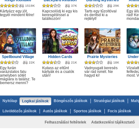
Kings Klondike
Backyard Reunion
Burning Mysteries
Anima
1519K
37K
29K
Kártyázz egy jót,
Kapcsolódj ki egy kis
Tarts egy tűzoltóval
Egy áll
tegyél mindent félre!
keresgéléssel a
és derítsd ki a
rád! Ke
találkozón!
rejtélyt!
monda
Spellbound Village
Hidden Cards
Prairie Mysteries
Under
22K
21K
18K
Egy furán
Kutass az eltűnt
Vadnyugati keresés
Vízalatt
varázslatos falu
kártyák és a csalók
vár rád ismét. Ne
felfede
amelyben sötét
után!
hagyd ki!
most. V
mágiára is találsz. Te
bemersz menni?
|
|
Nyitólap
Böngészős játékok
Stratégiai játékok
Mahj
Logikai játékok
|
|
|
Lövöldözős játékok
Autós játékok
Sportos játékok
Focis játékok
Felhasználási feltételek
Adatkezelési tájékoztató