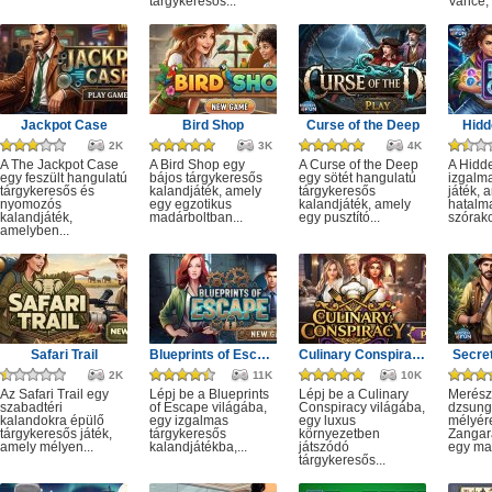
tárgykeresős...
Vance, 
Jackpot Case
Bird Shop
Curse of the Deep
Hidd
2K
3K
4K
A The Jackpot Case
A Bird Shop egy
A Curse of the Deep
A Hidd
egy feszült hangulatú
bájos tárgykeresős
egy sötét hangulatú
izgalm
tárgykeresős és
kalandjáték, amely
tárgykeresős
játék, 
nyomozós
egy egzotikus
kalandjáték, amely
hatalm
kalandjáték,
madárboltban...
egy pusztító...
szórako
amelyben...
Safari Trail
Blueprints of Escape
Culinary Conspiracy
Secret
2K
11K
10K
Az Safari Trail egy
Lépj be a Blueprints
Lépj be a Culinary
Merész
szabadtéri
of Escape világába,
Conspiracy világába,
dzsung
kalandokra épülő
egy izgalmas
egy luxus
mélyére
tárgykeresős játék,
tárgykeresős
környezetben
Zangar
amely mélyen...
kalandjátékba,...
játszódó
egy mag
tárgykeresős...