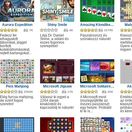
Aurora Expedition
Shiny Smile
Amazing Klondike Solitaire
Mahj
7K
4K
1079K
Fedezz fel
Lépj Dr. Daniel
Pasziánszozz és
Klassz
elhagyatott
Shine, a vidám és
szórakozzz nálunk!
semmi
táborokat, jéggel
eszes fogorvos
melléb
borított
szerepébe!
Gyere é
kutatóállomásokat,
ingyen e
rejtett barlangokat...
Pets Mahjong
Microsoft Jigsaw
Microsoft Solitaire Collection
Ak
2568K
17K
45K
Elég furcsa mahjong,
Válassz ki egyet a
A Microsoft most
Emléks
de ezért fogod
2264 darab
összegyűjtötte az
az örök
szeretni!
kirakósból és
összes pasziánszt
klassz
kapcsolódj ki nálunk!
egy helyre. Próbáld
próbár
ki te is...
és kere