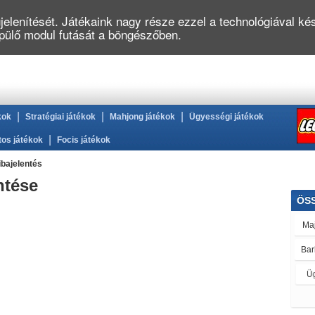
elenítését. Játékaink nagy része ezzel a technológiával kés
épülő modul futását a böngészőben.
|
|
|
kok
Stratégiai játékok
Mahjong játékok
Ügyességi játékok
|
tos játékok
Focis játékok
ibajelentés
ntése
ÖS
Ma
Bar
Üg
Kis