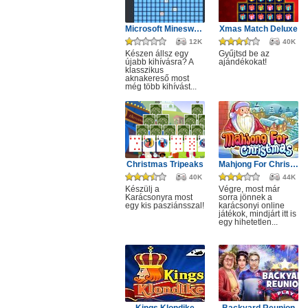
Microsoft Minesweeper
Xmas Match Deluxe
12K
40K
Készen állsz egy
Gyűjtsd be az
újabb kihívásra? A
ajándékokat!
klasszikus
aknakereső most
még több kihívást...
Christmas Tripeaks
Mahjong For Christmas
40K
44K
Készülj a
Végre, most már
Karácsonyra most
sorra jönnek a
egy kis pasziánsszal!
karácsonyi online
játékok, mindjárt itt is
egy hihetetlen...