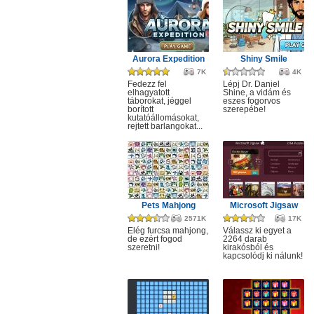
Aurora Expedition
Shiny Smile
7K
4K
Fedezz fel
Lépj Dr. Daniel
elhagyatott
Shine, a vidám és
táborokat, jéggel
eszes fogorvos
borított
szerepébe!
kutatóállomásokat,
rejtett barlangokat...
Pets Mahjong
Microsoft Jigsaw
2571K
17K
Elég furcsa mahjong,
Válassz ki egyet a
de ezért fogod
2264 darab
szeretni!
kirakósból és
kapcsolódj ki nálunk!