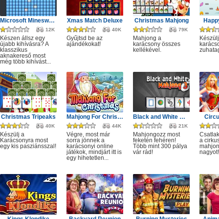
Microsoft Minesweeper
Xmas Match Deluxe
Christmas Mahjong
Happ
12K
40K
79K
Készen állsz egy
Gyűjtsd be az
Mahjong a
Készülj
újabb kihívásra? A
ajándékokat!
karácsony összes
karácso
klasszikus
kellékével.
zuhata
aknakereső most
még több kihívást...
Christmas Tripeaks
Mahjong For Christmas
Black and White Mahjong 3
Circ
40K
44K
21K
Készülj a
Végre, most már
Mahjongozz most
Csatla
Karácsonyra most
sorra jönnek a
feketén fehéren!
a cirku
egy kis pasziánsszal!
karácsonyi online
Több mint 300 pálya
mahjon
játékok, mindjárt itt is
vár rád!
nagyot!
egy hihetetlen...