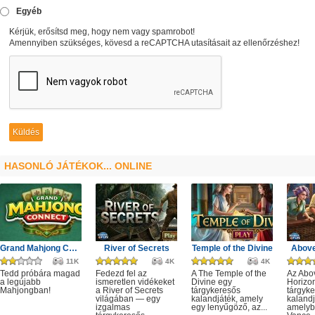
Egyéb
Kérjük, erősítsd meg, hogy nem vagy spamrobot!
Amennyiben szükséges, kövesd a reCAPTCHA utasításait az ellenőrzéshez!
HASONLÓ JÁTÉKOK... ONLINE
Grand Mahjong Connect
River of Secrets
Temple of the Divine
Above
11K
4K
4K
Tedd próbára magad
Fedezd fel az
A The Temple of the
Az Abo
a legújabb
ismeretlen vidékeket
Divine egy
Horizo
Mahjongban!
a River of Secrets
tárgykeresős
tárgyk
világában — egy
kalandjáték, amely
kalandj
izgalmas
egy lenyűgöző, az...
amelyb