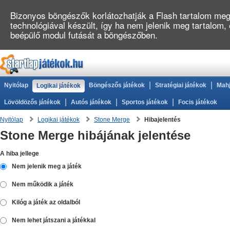
Bizonyos böngészők korlátozhatják a Flash tartalom megj
technológiával készült, így ha nem jelenik meg tartalom,
beépülő modul futását a böngészőben.
|
|
Nyitólap
Böngészős játékok
Stratégiai játékok
Mahj
Logikai játékok
|
|
|
Lövöldözős játékok
Autós játékok
Sportos játékok
Focis játékok
Nyitólap
Logikai játékok
Stone Merge
Hibajelentés
Stone Merge hibájának jelentése
A hiba jellege
Nem jelenik meg a játék
Nem működik a játék
Kilóg a játék az oldalból
Nem lehet játszani a játékkal