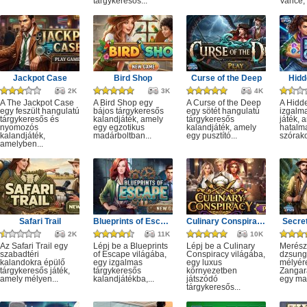
tárgykeresős...
Vance, 
Jackpot Case
Bird Shop
Curse of the Deep
Hidd
2K
3K
4K
A The Jackpot Case
A Bird Shop egy
A Curse of the Deep
A Hidd
egy feszült hangulatú
bájos tárgykeresős
egy sötét hangulatú
izgalm
tárgykeresős és
kalandjáték, amely
tárgykeresős
játék, 
nyomozós
egy egzotikus
kalandjáték, amely
hatalm
kalandjáték,
madárboltban...
egy pusztító...
szórako
amelyben...
Safari Trail
Blueprints of Escape
Culinary Conspiracy
Secret
2K
11K
10K
Az Safari Trail egy
Lépj be a Blueprints
Lépj be a Culinary
Merész
szabadtéri
of Escape világába,
Conspiracy világába,
dzsung
kalandokra épülő
egy izgalmas
egy luxus
mélyére
tárgykeresős játék,
tárgykeresős
környezetben
Zangar
amely mélyen...
kalandjátékba,...
játszódó
egy mag
tárgykeresős...