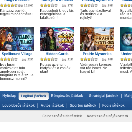
Kings Klondike
Backyard Reunion
Burning Mysteries
Anima
1519K
37K
29K
Kártyázz egy jót,
Kapcsolódj ki egy kis
Tarts egy tűzoltóval
Egy áll
tegyél mindent félre!
keresgéléssel a
és derítsd ki a
rád! Ke
találkozón!
rejtélyt!
monda
Spellbound Village
Hidden Cards
Prairie Mysteries
Under
22K
21K
18K
Egy furán
Kutass az eltűnt
Vadnyugati keresés
Vízalatt
varázslatos falu
kártyák és a csalók
vár rád ismét. Ne
felfede
amelyben sötét
után!
hagyd ki!
most. V
mágiára is találsz. Te
bemersz menni?
|
|
Nyitólap
Böngészős játékok
Stratégiai játékok
Mahj
Logikai játékok
|
|
|
Lövöldözős játékok
Autós játékok
Sportos játékok
Focis játékok
Felhasználási feltételek
Adatkezelési tájékoztató