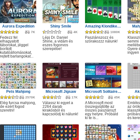
Aurora Expedition
Shiny Smile
Amazing Klondike Solitaire
Mahj
7K
4K
1080K
Fedezz fel
Lépj Dr. Daniel
Pasziánszozz és
Klassz
elhagyatott
Shine, a vidám és
szórakozzz nálunk!
semmi
táborokat, jéggel
eszes fogorvos
melléb
borított
szerepébe!
Gyere é
kutatóállomásokat,
ingyen e
rejtett barlangokat...
Pets Mahjong
Microsoft Jigsaw
Microsoft Solitaire Collection
Ak
2570K
17K
45K
Elég furcsa mahjong,
Válassz ki egyet a
A Microsoft most
Emléks
de ezért fogod
2264 darab
összegyűjtötte az
az örök
szeretni!
kirakósból és
összes pasziánszt
klassz
kapcsolódj ki nálunk!
egy helyre. Próbáld
próbár
ki te is...
és kere