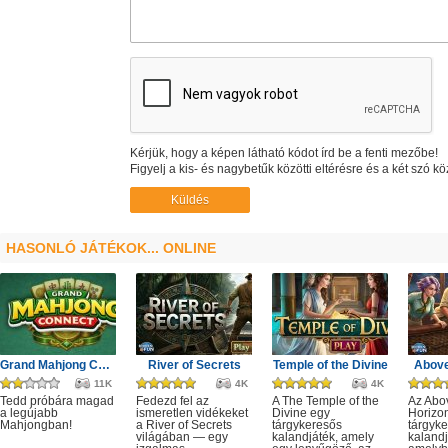
Kérjük, hogy a képen látható kódot írd be a fenti mezőbe!
Figyelj a kis- és nagybetűk közötti eltérésre és a két szó kö
HASONLÓ JÁTÉKOK... ONLINE
Grand Mahjong Connect
River of Secrets
Temple of the Divine
Above
11K
4K
4K
Tedd próbára magad
Fedezd fel az
A The Temple of the
Az Abo
a legújabb
ismeretlen vidékeket
Divine egy
Horizo
Mahjongban!
a River of Secrets
tárgykeresős
tárgyk
világában — egy
kalandjáték, amely
kalandj