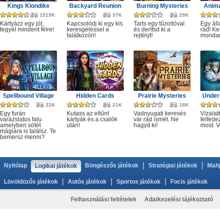
Kings Klondike
Backyard Reunion
Burning Mysteries
Anima
1519K
37K
29K
Kártyázz egy jót,
Kapcsolódj ki egy kis
Tarts egy tűzoltóval
Egy áll
tegyél mindent félre!
keresgéléssel a
és derítsd ki a
rád! Ke
találkozón!
rejtélyt!
monda
Spellbound Village
Hidden Cards
Prairie Mysteries
Under
22K
21K
18K
Egy furán
Kutass az eltűnt
Vadnyugati keresés
Vízalatt
varázslatos falu
kártyák és a csalók
vár rád ismét. Ne
felfede
amelyben sötét
után!
hagyd ki!
most. V
mágiára is találsz. Te
bemersz menni?
|
|
Nyitólap
Böngészős játékok
Stratégiai játékok
Mahj
Logikai játékok
|
|
|
Lövöldözős játékok
Autós játékok
Sportos játékok
Focis játékok
Felhasználási feltételek
Adatkezelési tájékoztató