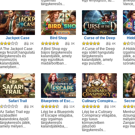
izgalmas
egy lenyűgöző, az...
amelyb
tárgykeresős...
Vance, 
Jackpot Case
Bird Shop
Curse of the Deep
Hidd
2K
3K
4K
A The Jackpot Case
A Bird Shop egy
A Curse of the Deep
A Hidd
egy feszült hangulatú
bájos tárgykeresős
egy sötét hangulatú
izgalm
tárgykeresős és
kalandjáték, amely
tárgykeresős
játék, 
nyomozós
egy egzotikus
kalandjáték, amely
hatalm
kalandjáték,
madárboltban...
egy pusztító...
szórako
amelyben...
Safari Trail
Blueprints of Escape
Culinary Conspiracy
Secret
2K
11K
10K
Az Safari Trail egy
Lépj be a Blueprints
Lépj be a Culinary
Merész
szabadtéri
of Escape világába,
Conspiracy világába,
dzsung
kalandokra épülő
egy izgalmas
egy luxus
mélyére
tárgykeresős játék,
tárgykeresős
környezetben
Zangar
amely mélyen...
kalandjátékba,...
játszódó
egy mag
tárgykeresős...