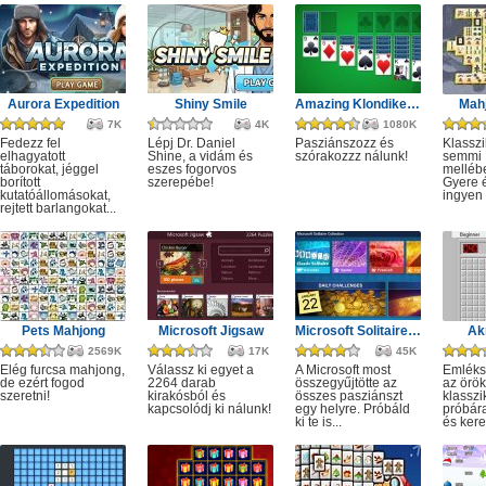
Aurora Expedition
Shiny Smile
Amazing Klondike Solitaire
Mahj
7K
4K
1080K
Fedezz fel
Lépj Dr. Daniel
Pasziánszozz és
Klassz
elhagyatott
Shine, a vidám és
szórakozzz nálunk!
semmi
táborokat, jéggel
eszes fogorvos
melléb
borított
szerepébe!
Gyere é
kutatóállomásokat,
ingyen e
rejtett barlangokat...
Pets Mahjong
Microsoft Jigsaw
Microsoft Solitaire Collection
Ak
2569K
17K
45K
Elég furcsa mahjong,
Válassz ki egyet a
A Microsoft most
Emléks
de ezért fogod
2264 darab
összegyűjtötte az
az örök
szeretni!
kirakósból és
összes pasziánszt
klassz
kapcsolódj ki nálunk!
egy helyre. Próbáld
próbár
ki te is...
és kere