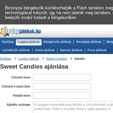
Bizonyos böngészők korlátozhatják a Flash tartalom megj
technológiával készült, így ha nem jelenik meg tartalom,
beépülő modul futását a böngészőben.
|
|
Nyitólap
Böngészős játékok
Stratégiai játékok
Mahj
Logikai játékok
|
|
|
Lövöldözős játékok
Autós játékok
Sportos játékok
Focis játékok
Nyitólap
Logikai játékok
Sweet Candies
Ajánlás
Sweet Candies ajánlása
Címzett neve
Címzett e-mail címe
Feladó neve
Ajánlás szövege