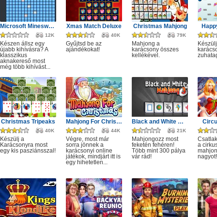
Microsoft Minesweeper
Xmas Match Deluxe
Christmas Mahjong
Happ
12K
40K
79K
Készen állsz egy
Gyűjtsd be az
Mahjong a
Készülj
újabb kihívásra? A
ajándékokat!
karácsony összes
karácso
klasszikus
kellékével.
zuhata
aknakereső most
még több kihívást...
Christmas Tripeaks
Mahjong For Christmas
Black and White Mahjong 3
Circ
40K
44K
21K
Készülj a
Végre, most már
Mahjongozz most
Csatla
Karácsonyra most
sorra jönnek a
feketén fehéren!
a cirku
egy kis pasziánsszal!
karácsonyi online
Több mint 300 pálya
mahjon
játékok, mindjárt itt is
vár rád!
nagyot!
egy hihetetlen...