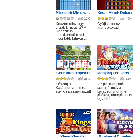
Microsoft Minesweeper
Xmas Match Deluxe
12K
40K
Készen állsz egy
Gyűjtsd be az
újabb kihívásra? A
ajándékokat!
klasszikus
aknakereső most
még több kihívást...
Christmas Tripeaks
Mahjong For Christmas
40K
44K
Készülj a
Végre, most már
Karácsonyra most
sorra jönnek a
egy kis pasziánsszal!
karácsonyi online
játékok, mindjárt itt is
egy hihetetlen...