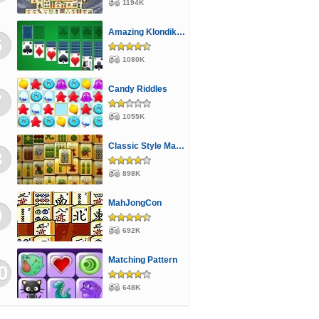
1194K
Amazing Klondike Solitaire
6
1080K
Candy Riddles
7
1055K
Classic Style Mahjong
8
898K
MahJongCon
9
692K
Matching Pattern
0
648K