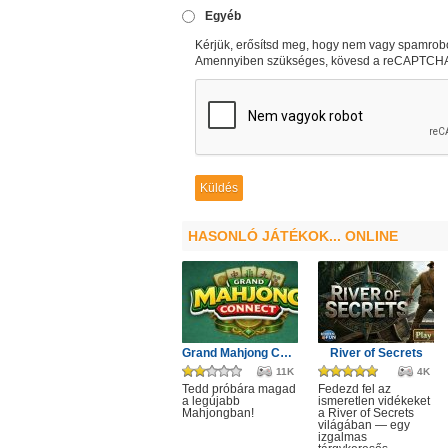
Egyéb
Kérjük, erősítsd meg, hogy nem vagy spamrobo
Amennyiben szükséges, kövesd a reCAPTCHA u
HASONLÓ JÁTÉKOK... ONLINE
Grand Mahjong Connect
River of Secrets
11K
4K
Tedd próbára magad
Fedezd fel az
a legújabb
ismeretlen vidékeket
Mahjongban!
a River of Secrets
világában — egy
izgalmas