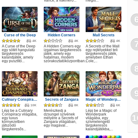
Vance, a vakmerő...
mégis...
Curse of the Deep
Hidden Corners
Mall Secrets
4K
4K
4K
A Curse of the Deep
A Hidden Corners egy
A Secrets of the Mall
egy sötét hangulatú
izgalmas tárgykeresős
egy rejtélyekkel teli
tárgykeresős
játék, amely egy
tárgykeresős játék,
kalandjáték, amely
hatalmas, modern
amelyben Ethan
egy pusztító...
szórakoztatóközpontban...
Cole,...
Culinary Conspiracy
Secrets of Zangara
Magic of Wonderpark
10K
8K
6K
Lépj be a Culinary
Merészkedj a
Lépj be a Magic of
Conspiracy világába,
dzsungel szívének
Wonderpark
1
egy luxus
mélyére a Secrets of
világába, egy
környezetben
Zangara világában,
szívmelengető
játszódó
egy magával...
tárgykeresős
tárgykeresős...
kalandjátékba,...