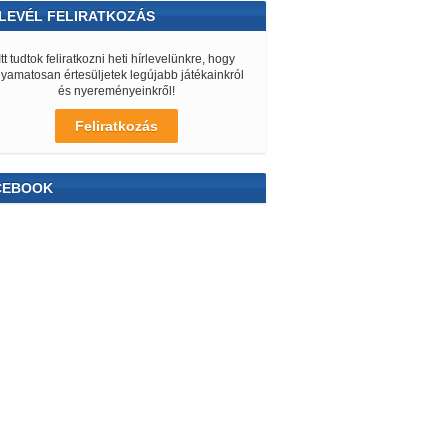
LEVÉL FELIRATKOZÁS
Itt tudtok feliratkozni heti hírlevelünkre, hogy
lyamatosan értesüljetek legújabb játékainkról
és nyereményeinkről!
Feliratkozás
CEBOOK