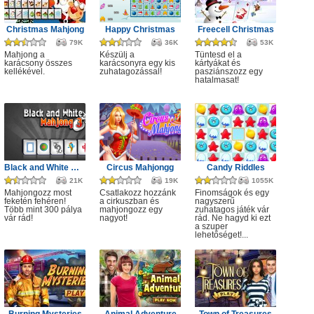
Christmas Mahjong
Happy Christmas
Freecell Christmas
79K
36K
53K
Mahjong a
Készülj a
Tüntesd el a
karácsony összes
karácsonyra egy kis
kártyákat és
kellékével.
zuhatagozással!
pasziánszozz egy
hatalmasat!
Black and White Mahjong 3
Circus Mahjongg
Candy Riddles
21K
19K
1055K
Mahjongozz most
Csatlakozz hozzánk
Finomságok és egy
feketén fehéren!
a cirkuszban és
nagyszerű
Több mint 300 pálya
mahjongozz egy
zuhatagos játék vár
vár rád!
nagyot!
rád. Ne hagyd ki ezt
a szuper
lehetőséget!...