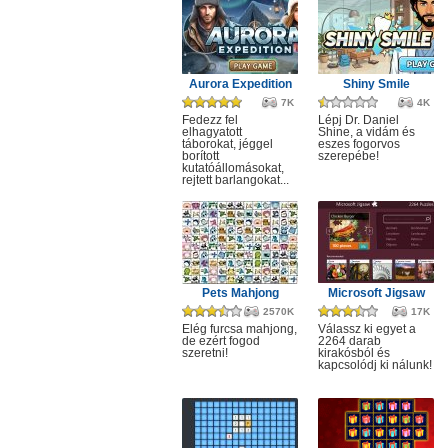
Aurora Expedition
Shiny Smile
7K
4K
Fedezz fel
Lépj Dr. Daniel
elhagyatott
Shine, a vidám és
táborokat, jéggel
eszes fogorvos
borított
szerepébe!
kutatóállomásokat,
rejtett barlangokat...
Pets Mahjong
Microsoft Jigsaw
2570K
17K
Elég furcsa mahjong,
Válassz ki egyet a
de ezért fogod
2264 darab
szeretni!
kirakósból és
kapcsolódj ki nálunk!