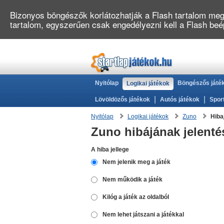
Bizonyos böngészők korlátozhatják a Flash tartalom megj
tartalom, egyszerűen csak engedélyezni kell a Flash be
Nyitólap
Böngészős játé
Logikai játékok
|
|
Lövöldözős játékok
Autós játékok
Spor
Nyitólap
Logikai játékok
Zuno
Hiba
Zuno hibájának jelenté
A hiba jellege
Nem jelenik meg a játék
Nem működik a játék
Kilóg a játék az oldalból
Nem lehet játszani a játékkal