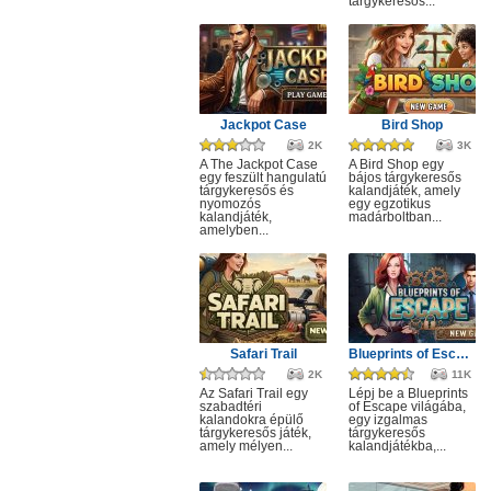
tárgykeresős...
Jackpot Case
Bird Shop
2K
3K
A The Jackpot Case
A Bird Shop egy
egy feszült hangulatú
bájos tárgykeresős
tárgykeresős és
kalandjáték, amely
nyomozós
egy egzotikus
kalandjáték,
madárboltban...
amelyben...
Safari Trail
Blueprints of Escape
2K
11K
Az Safari Trail egy
Lépj be a Blueprints
szabadtéri
of Escape világába,
kalandokra épülő
egy izgalmas
tárgykeresős játék,
tárgykeresős
amely mélyen...
kalandjátékba,...