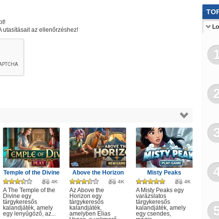
Ang
TOP
t!
Puz
Lo
tasításait az ellenőrzéshez!
Sak
Ölt
Po
Ber
Ben
Lov
Raj
Kat
Temple of the Divine
Above the Horizon
Misty Peaks
Jé
4K
4K
4K
A The Temple of the
Az Above the
A Misty Peaks egy
M
Divine egy
Horizon egy
varázslatos
tárgykeresős
tárgykeresős
tárgykeresős
kalandjáték, amely
kalandjáték,
kalandjáték, amely
egy lenyűgöző, az...
amelyben Elias
egy csendes,
Vic