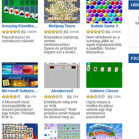
HÍR
fo
Amazing Klondike Solitaire
Mahjong Titans
Bubble Game 3
1080K
1194K
1593K
Pasziánszozz és
Klasszikus mahjong,
Nem véletlenül ez a
szórakozzz nálunk!
semmi
zuhatag játék az
mellébeszélés!
egyik legnépszerűbb
Gyere és próbáld ki
a palettán, hiszen
ingyen ezt a kiváló...
klasszikus...
FA
Microsoft Solitaire Collection
Aknakereső
Solitaire Classic
45K
29K
116K
A Microsoft most
Emlékszel még erre
Ugorj vissza a
összegyűjtötte az
az örök
múltba és játssz
összes pasziánszt
klasszikusra? Tedd
velünk egy régi
egy helyre. Próbáld
próbára ismét magad
windowsos
ki te is...
és keresd meg az...
pasziánszt!