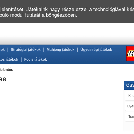
elenítését. Játékaink nagy része ezzel a technológiával kés
épülő modul futását a böngészőben.
|
|
|
kok
Stratégiai játékok
Mahjong játékok
Ügyességi játékok
|
tos játékok
Focis játékok
jelentés
se
ÖS
Kis
Gye
Tom
Kar