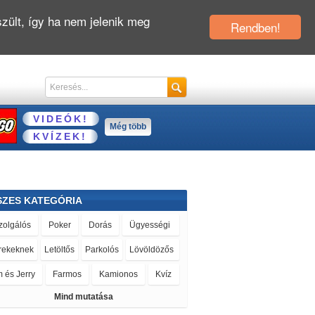
zült, így ha nem jelenik meg
Rendben!
VIDEÓK!
Még több
KVÍZEK!
SZES KATEGÓRIA
zolgálós
Poker
Dorás
Ügyességi
rekeknek
Letöltős
Parkolós
Lövöldözős
 és Jerry
Farmos
Kamionos
Kvíz
Mind mutatása
ácsony
Fodrászos
Állatkertes
Mario