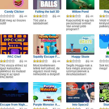
Candy Clicker
Falling the ball 3D
Willow Pond
Roy
4K
4K
4K
Edd meg az összes
Törj utat a
Kapcsolódj ki egy kis
Védd m
sütit!
labdádnak!
pecázással online!
királys
Van ennél jobb
patkány
program?
PAC Chef
Squidly Escape Fall Guy 3D
Huggy Skate
Mi
3K
4K
3K
Térj vissza ehhez az
Most kivételesen
Segíts Huggy-nak a
Sok kic
igazi kalsszikus
lefelé kell jutnod, de
fura mégis aranyos
megy!
játékhoz és mutasd
vigyázz most még
szörnyicskének a
meg ki az igazi
nehezebb a dolgod!
deszkázásban!
PACMAN!
Escape from Nightmare
Purple Monster Adventure
Into Space2
Stu