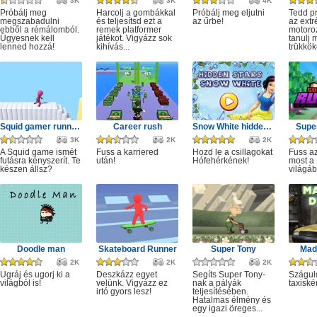
3K
3K
4K
Próbálj meg
Harcolj a gombákkal
Próbálj meg eljutni
Tedd p
megszabadulni
és teljesítsd ezt a
az űrbe!
az ext
ebből a rémálomból.
remek platformer
motoro
Ügyesnek kell
játékot. Vigyázz sok
tanulj 
lenned hozzá!
kihívás...
trükkök
Squid gamer runner obstacle
Career rush
Snow White hidden stars
Super
3K
2K
2K
A Squid game ismét
Fuss a karriered
Hozd le a csillagokat
Fuss az
futásra kényszerít. Te
után!
Hófehérkének!
most a 
készen állsz?
világáb
Doodle man
Skateboard Runner
Super Tony
Mad 
2K
2K
2K
Ugráj és ugorj ki a
Deszkázz egyet
Segíts Super Tony-
Szágul
világból is!
velünk. Vigyázz ez
nak a pályák
taxiské
irtó gyors lesz!
teljesítésében.
Hatalmas élmény és
egy igazi öreges...