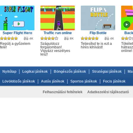
Super Flight Hero
Traffic run online
Flip Bottle
Back
4K
8K
4K
Repülj a győzelem
Száguldozz
Teljesítsd te is ezt a
Tökélet
felé!
forgalomban!
híres kihívást!
hátrasz
Vigyázz veszélyes
online!
lesz!
|
|
|
|
Nyitólap
Logikai játékok
Böngészős játékok
Stratégiai játékok
Ma
|
|
|
Lövöldözős játékok
Autós játékok
Sportos játékok
Focis játékok
Felhasználási feltételek
Adatkezelési tájékoztató