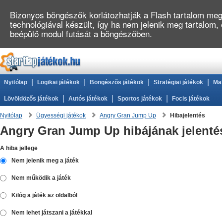
Bizonyos böngészők korlátozhatják a Flash tartalom megj
technológiával készült, így ha nem jelenik meg tartalom,
beépülő modul futását a böngészőben.
|
|
|
|
Nyitólap
Logikai játékok
Böngészős játékok
Stratégiai játékok
Ma
|
|
|
Lövöldözős játékok
Autós játékok
Sportos játékok
Focis játékok
Nyitólap
Ügyességi játékok
Angry Gran Jump Up
Hibajelentés
Angry Gran Jump Up hibájának jelenté
A hiba jellege
Nem jelenik meg a játék
Nem működik a játék
Kilóg a játék az oldalból
Nem lehet játszani a játékkal