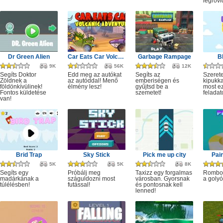
legrövi
Dr Green Alien
Car Eats Car Volcanic Adventure
Garbage Rampage
B
9K
56K
12K
Segíts Doktor
Edd meg az autókat
Segíts az
Szerete
Zöldnek a
az autóddal! Menő
emberiségen és
kipukka
földönkívülinek!
élmény lesz!
gyűjtsd be a
most ez
Fontos küldetése
szemetet!
feladat
van!
Brid Trap
Sky Stick
Pick me up city
Pai
5K
5K
8K
Segíts egy
Próbálj meg
Taxizz egy forgalmas
Rombol
madárkának a
száguldozni most
városban. Gyorsnak
a golyó
túlélésben!
futással!
és pontosnak kell
lenned!