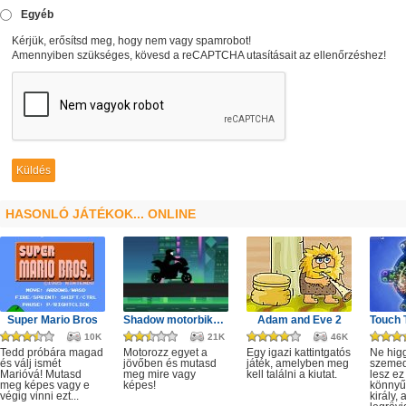
Egyéb
Kérjük, erősítsd meg, hogy nem vagy spamrobot!
Amennyiben szükséges, kövesd a reCAPTCHA utasításait az ellenőrzéshez!
HASONLÓ JÁTÉKOK... ONLINE
Super Mario Bros
Shadow motorbike rider game
Adam and Eve 2
10K
21K
46K
Tedd próbára magad
Motorozz egyet a
Egy igazi kattintgatós
Ne hig
és válj ismét
jövőben és mutasd
játék, amelyben meg
szeme
Marióvá! Mutasd
meg mire vagy
kell találni a kiutat.
lesz ez
meg képes vagy e
képes!
könnyű,
végig vinni ezt...
király, 