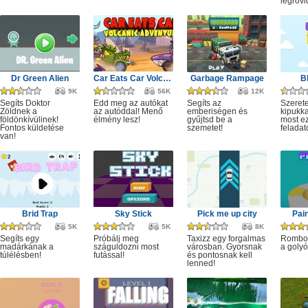
legrövi
Dr Green Alien
Car Eats Car Volcanic Adventure
Garbage Rampage
B
9K
56K
12K
Segíts Doktor
Edd meg az autókat
Segíts az
Szerete
Zöldnek a
az autóddal! Menő
emberiségen és
kipukka
földönkívülinek!
élmény lesz!
gyűjtsd be a
most ez
Fontos küldetése
szemetet!
feladat
van!
Brid Trap
Sky Stick
Pick me up city
Pai
5K
5K
8K
Segíts egy
Próbálj meg
Taxizz egy forgalmas
Rombol
madárkának a
száguldozni most
városban. Gyorsnak
a golyó
túlélésben!
futással!
és pontosnak kell
lenned!