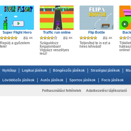
Super Flight Hero
Traffic run online
Flip Bottle
Back
4K
8K
4K
Repülj a győzelem
Száguldozz
Teljesítsd te is ezt a
Tökélet
felé!
forgalomban!
híres kihívást!
hátrasz
Vigyázz veszélyes
online!
lesz!
|
|
|
|
Nyitólap
Logikai játékok
Böngészős játékok
Stratégiai játékok
Ma
|
|
|
Lövöldözős játékok
Autós játékok
Sportos játékok
Focis játékok
Felhasználási feltételek
Adatkezelési tájékoztató