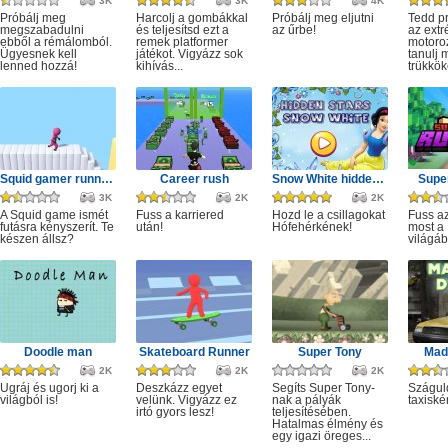
3K
3K
4K
Próbálj meg
Harcolj a gombákkal
Próbálj meg eljutni
Tedd p
megszabadulni
és teljesítsd ezt a
az űrbe!
az ext
ebből a rémálomból.
remek platformer
motoro
Ügyesnek kell
játékot. Vigyázz sok
tanulj 
lenned hozzá!
kihívás...
trükkök
Squid gamer runner obstacle
Career rush
Snow White hidden stars
Super
3K
2K
2K
A Squid game ismét
Fuss a karriered
Hozd le a csillagokat
Fuss az
futásra kényszerít. Te
után!
Hófehérkének!
most a 
készen állsz?
világáb
Doodle man
Skateboard Runner
Super Tony
Mad 
2K
2K
2K
Ugráj és ugorj ki a
Deszkázz egyet
Segíts Super Tony-
Szágul
világból is!
velünk. Vigyázz ez
nak a pályák
taxiské
irtó gyors lesz!
teljesítésében.
Hatalmas élmény és
egy igazi öreges...