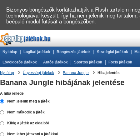
Bizonyos böngészők korlátozhatják a Flash tartalom megj
technológiával készült, így ha nem jelenik meg tartalom,
beépülő modul futását a böngészőben.
|
|
|
|
Nyitólap
Logikai játékok
Böngészős játékok
Stratégiai játékok
Ma
|
|
|
Lövöldözős játékok
Autós játékok
Sportos játékok
Focis játékok
Nyitólap
Ügyességi játékok
Banana Jungle
Hibajelentés
Banana Jungle hibájának jelentése
A hiba jellege
Nem jelenik meg a játék
Nem működik a játék
Kilóg a játék az oldalból
Nem lehet játszani a játékkal