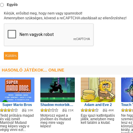
Egyéb
Kérjük, erősítsd meg, hogy nem vagy spamrobot!
Amennyiben szükséges, kövesd a reCAPTCHA utasításait az ellenőrzéshez!
HASONLÓ JÁTÉKOK... ONLINE
Super Mario Bros
Shadow motorbike rider game
Adam and Eve 2
10K
21K
46K
Tedd próbára magad
Motorozz egyet a
Egy igazi kattintgatós
Ne hig
és válj ismét
jövőben és mutasd
játék, amelyben meg
szeme
Marióvá! Mutasd
meg mire vagy
kell találni a kiutat.
lesz ez
meg képes vagy e
képes!
könnyű,
végig vinni ezt...
király, 