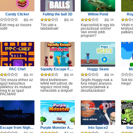
Candy Clicker
Falling the ball 3D
Willow Pond
Roy
4K
4K
3K
Edd meg az összes
Törj utat a
Kapcsolódj ki egy kis
Védd m
sütit!
labdádnak!
pecázással online!
királys
Van ennél jobb
patkány
program?
PAC Chef
Squidly Escape Fall Guy 3D
Huggy Skate
Mi
3K
4K
3K
Térj vissza ehhez az
Most kivételesen
Segíts Huggy-nak a
Sok kic
igazi kalsszikus
lefelé kell jutnod, de
fura mégis aranyos
megy!
játékhoz és mutasd
vigyázz most még
szörnyicskének a
meg ki az igazi
nehezebb a dolgod!
deszkázásban!
PACMAN!
Escape from Nightmare
Purple Monster Adventure
Into Space2
Stu