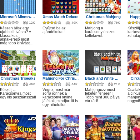
Microsoft Minesweeper
Xmas Match Deluxe
Christmas Mahjong
Happ
12K
40K
79K
Készen állsz egy
Gyűjtsd be az
Mahjong a
Készülj
újabb kihívásra? A
ajándékokat!
karácsony összes
karácso
klasszikus
kellékével.
zuhata
aknakereső most
még több kihívást...
Christmas Tripeaks
Mahjong For Christmas
Black and White Mahjong 3
Circ
40K
44K
21K
Készülj a
Végre, most már
Mahjongozz most
Csatla
Karácsonyra most
sorra jönnek a
feketén fehéren!
a cirku
egy kis pasziánsszal!
karácsonyi online
Több mint 300 pálya
mahjon
játékok, mindjárt itt is
vár rád!
nagyot!
egy hihetetlen...