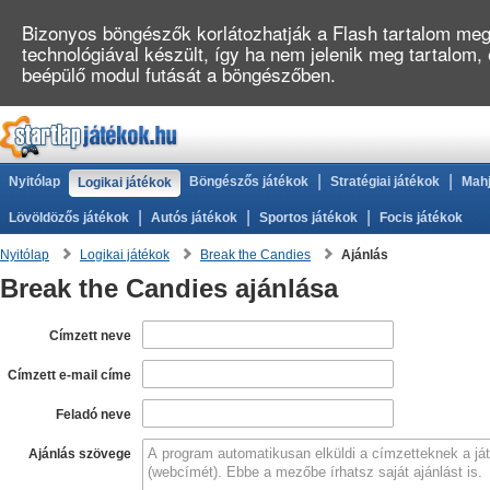
Bizonyos böngészők korlátozhatják a Flash tartalom megj
technológiával készült, így ha nem jelenik meg tartalom,
beépülő modul futását a böngészőben.
|
|
Nyitólap
Böngészős játékok
Stratégiai játékok
Mahj
Logikai játékok
|
|
|
Lövöldözős játékok
Autós játékok
Sportos játékok
Focis játékok
Nyitólap
Logikai játékok
Break the Candies
Ajánlás
Break the Candies ajánlása
Címzett neve
Címzett e-mail címe
Feladó neve
Ajánlás szövege