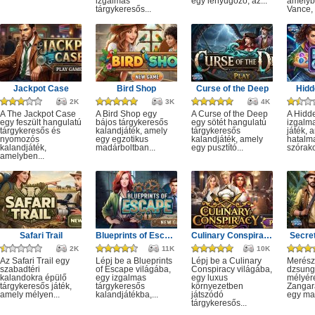
izgalmas
egy lenyűgöző, az...
amelyb
tárgykeresős...
Vance, 
Jackpot Case
Bird Shop
Curse of the Deep
Hidd
2K
3K
4K
A The Jackpot Case
A Bird Shop egy
A Curse of the Deep
A Hidd
egy feszült hangulatú
bájos tárgykeresős
egy sötét hangulatú
izgalm
tárgykeresős és
kalandjáték, amely
tárgykeresős
játék, 
nyomozós
egy egzotikus
kalandjáték, amely
hatalm
kalandjáték,
madárboltban...
egy pusztító...
szórako
amelyben...
Safari Trail
Blueprints of Escape
Culinary Conspiracy
Secret
2K
11K
10K
Az Safari Trail egy
Lépj be a Blueprints
Lépj be a Culinary
Merész
szabadtéri
of Escape világába,
Conspiracy világába,
dzsung
kalandokra épülő
egy izgalmas
egy luxus
mélyére
tárgykeresős játék,
tárgykeresős
környezetben
Zangar
amely mélyen...
kalandjátékba,...
játszódó
egy mag
tárgykeresős...