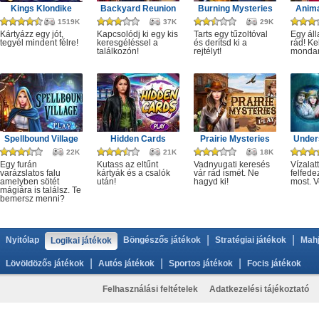
Kings Klondike
Backyard Reunion
Burning Mysteries
Anima
1519K
37K
29K
Kártyázz egy jót,
Kapcsolódj ki egy kis
Tarts egy tűzoltóval
Egy áll
tegyél mindent félre!
keresgéléssel a
és derítsd ki a
rád! Ke
találkozón!
rejtélyt!
monda
Spellbound Village
Hidden Cards
Prairie Mysteries
Under
22K
21K
18K
Egy furán
Kutass az eltűnt
Vadnyugati keresés
Vízalatt
varázslatos falu
kártyák és a csalók
vár rád ismét. Ne
felfede
amelyben sötét
után!
hagyd ki!
most. V
mágiára is találsz. Te
bemersz menni?
|
|
Nyitólap
Böngészős játékok
Stratégiai játékok
Mahj
Logikai játékok
|
|
|
Lövöldözős játékok
Autós játékok
Sportos játékok
Focis játékok
Felhasználási feltételek
Adatkezelési tájékoztató