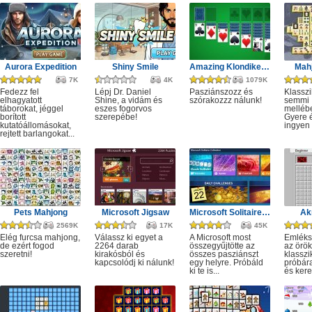
Aurora Expedition
Shiny Smile
Amazing Klondike Solitaire
Mahj
7K
4K
1079K
Fedezz fel
Lépj Dr. Daniel
Pasziánszozz és
Klassz
elhagyatott
Shine, a vidám és
szórakozzz nálunk!
semmi
táborokat, jéggel
eszes fogorvos
melléb
borított
szerepébe!
Gyere é
kutatóállomásokat,
ingyen e
rejtett barlangokat...
Pets Mahjong
Microsoft Jigsaw
Microsoft Solitaire Collection
Ak
2569K
17K
45K
Elég furcsa mahjong,
Válassz ki egyet a
A Microsoft most
Emléks
de ezért fogod
2264 darab
összegyűjtötte az
az örök
szeretni!
kirakósból és
összes pasziánszt
klassz
kapcsolódj ki nálunk!
egy helyre. Próbáld
próbár
ki te is...
és kere