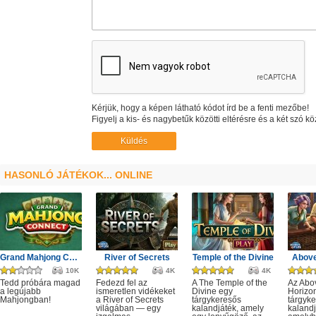
Kérjük, hogy a képen látható kódot írd be a fenti mezőbe!
Figyelj a kis- és nagybetűk közötti eltérésre és a két szó kö
HASONLÓ JÁTÉKOK... ONLINE
Grand Mahjong Connect
River of Secrets
Temple of the Divine
Above
10K
4K
4K
Tedd próbára magad
Fedezd fel az
A The Temple of the
Az Abo
a legújabb
ismeretlen vidékeket
Divine egy
Horizo
Mahjongban!
a River of Secrets
tárgykeresős
tárgyk
világában — egy
kalandjáték, amely
kalandj