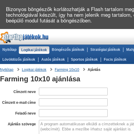
Bizonyos böngészők korlátozhatják a Flash tartalom megj
technológiával készült, így ha nem jelenik meg tartalom,
beépülő modul futását a böngészőben.
|
|
Nyitólap
Böngészős játékok
Stratégiai játékok
Mahj
Logikai játékok
|
|
|
Lövöldözős játékok
Autós játékok
Sportos játékok
Focis játékok
Nyitólap
Logikai játékok
Farming 10x10
Ajánlás
Farming 10x10 ajánlása
Címzett neve
Címzett e-mail címe
Feladó neve
Ajánlás szövege