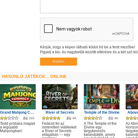
Kérjük, hogy a képen látható kódot írd be a fenti mezőbe!
Figyelj a kis- és nagybetűk közötti eltérésre és a két szó kö
HASONLÓ JÁTÉKOK... ONLINE
Grand Mahjong Connect
River of Secrets
Temple of the Divine
Above
11K
4K
4K
Tedd próbára magad
Fedezd fel az
A The Temple of the
Az Abo
a legújabb
ismeretlen vidékeket
Divine egy
Horizo
Mahjongban!
a River of Secrets
tárgykeresős
tárgyk
világában — egy
kalandjáték, amely
kalandj