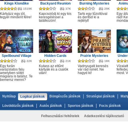
Kings Klondike
Backyard Reunion
Burning Mysteries
Anima
1519K
37K
29K
Kártyázz egy jót,
Kapcsolódj ki egy kis
Tarts egy tűzoltóval
Egy áll
tegyél mindent félre!
keresgéléssel a
és derítsd ki a
rád! Ke
találkozón!
rejtélyt!
monda
Spellbound Village
Hidden Cards
Prairie Mysteries
Under
22K
21K
18K
Egy furán
Kutass az eltűnt
Vadnyugati keresés
Vízalatt
varázslatos falu
kártyák és a csalók
vár rád ismét. Ne
felfede
amelyben sötét
után!
hagyd ki!
most. V
mágiára is találsz. Te
bemersz menni?
|
|
Nyitólap
Böngészős játékok
Stratégiai játékok
Mahj
Logikai játékok
|
|
|
Lövöldözős játékok
Autós játékok
Sportos játékok
Focis játékok
Felhasználási feltételek
Adatkezelési tájékoztató