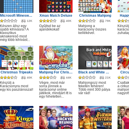
Microsoft Minesweeper
Xmas Match Deluxe
Christmas Mahjong
Happ
12K
40K
79K
Készen állsz egy
Gyűjtsd be az
Mahjong a
Készülj
újabb kihívásra? A
ajándékokat!
karácsony összes
karácso
klasszikus
kellékével.
zuhata
aknakereső most
még több kihívást...
Christmas Tripeaks
Mahjong For Christmas
Black and White Mahjong 3
Circ
40K
44K
21K
Készülj a
Végre, most már
Mahjongozz most
Csatla
Karácsonyra most
sorra jönnek a
feketén fehéren!
a cirku
egy kis pasziánsszal!
karácsonyi online
Több mint 300 pálya
mahjon
játékok, mindjárt itt is
vár rád!
nagyot!
egy hihetetlen...