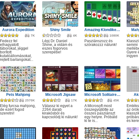
Aurora Expedition
Shiny Smile
Amazing Klondike Solitaire
Mahj
7K
4K
1080K
Fedezz fel
Lépj Dr. Daniel
Pasziánszozz és
Klassz
elhagyatott
Shine, a vidám és
szórakozzz nálunk!
semmi
táborokat, jéggel
eszes fogorvos
melléb
borított
szerepébe!
Gyere é
kutatóállomásokat,
ingyen e
rejtett barlangokat...
Pets Mahjong
Microsoft Jigsaw
Microsoft Solitaire Collection
Ak
2570K
17K
45K
Elég furcsa mahjong,
Válassz ki egyet a
A Microsoft most
Emléks
de ezért fogod
2264 darab
összegyűjtötte az
az örök
szeretni!
kirakósból és
összes pasziánszt
klassz
kapcsolódj ki nálunk!
egy helyre. Próbáld
próbár
ki te is...
és kere