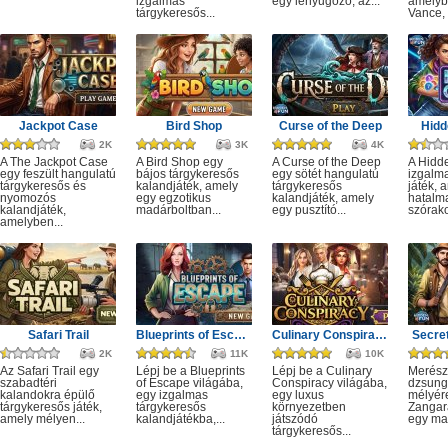
izgalmas
egy lenyűgöző, az...
amelyb
tárgykeresős...
Vance, 
Jackpot Case
Bird Shop
Curse of the Deep
Hidd
2K
3K
4K
A The Jackpot Case
A Bird Shop egy
A Curse of the Deep
A Hidd
egy feszült hangulatú
bájos tárgykeresős
egy sötét hangulatú
izgalm
tárgykeresős és
kalandjáték, amely
tárgykeresős
játék, 
nyomozós
egy egzotikus
kalandjáték, amely
hatalm
kalandjáték,
madárboltban...
egy pusztító...
szórako
amelyben...
Safari Trail
Blueprints of Escape
Culinary Conspiracy
Secret
2K
11K
10K
Az Safari Trail egy
Lépj be a Blueprints
Lépj be a Culinary
Merész
szabadtéri
of Escape világába,
Conspiracy világába,
dzsung
kalandokra épülő
egy izgalmas
egy luxus
mélyére
tárgykeresős játék,
tárgykeresős
környezetben
Zangar
amely mélyen...
kalandjátékba,...
játszódó
egy mag
tárgykeresős...