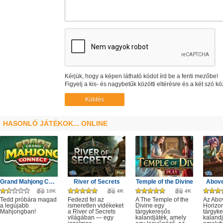
Kérjük, hogy a képen látható kódot írd be a fenti mezőbe!
Figyelj a kis- és nagybetűk közötti eltérésre és a két szó kö
HASONLÓ JÁTÉKOK... ONLINE
Grand Mahjong Connect
River of Secrets
Temple of the Divine
Above
10K
4K
4K
Tedd próbára magad
Fedezd fel az
A The Temple of the
Az Abo
a legújabb
ismeretlen vidékeket
Divine egy
Horizo
Mahjongban!
a River of Secrets
tárgykeresős
tárgyk
világában — egy
kalandjáték, amely
kalandj