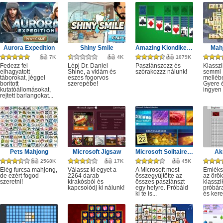
Aurora Expedition
Shiny Smile
Amazing Klondike Solitaire
Mahj
7K
4K
1079K
Fedezz fel
Lépj Dr. Daniel
Pasziánszozz és
Klassz
elhagyatott
Shine, a vidám és
szórakozzz nálunk!
semmi
táborokat, jéggel
eszes fogorvos
melléb
borított
szerepébe!
Gyere é
kutatóállomásokat,
ingyen e
rejtett barlangokat...
Pets Mahjong
Microsoft Jigsaw
Microsoft Solitaire Collection
Ak
2568K
17K
45K
Elég furcsa mahjong,
Válassz ki egyet a
A Microsoft most
Emléks
de ezért fogod
2264 darab
összegyűjtötte az
az örök
szeretni!
kirakósból és
összes pasziánszt
klassz
kapcsolódj ki nálunk!
egy helyre. Próbáld
próbár
ki te is...
és kere