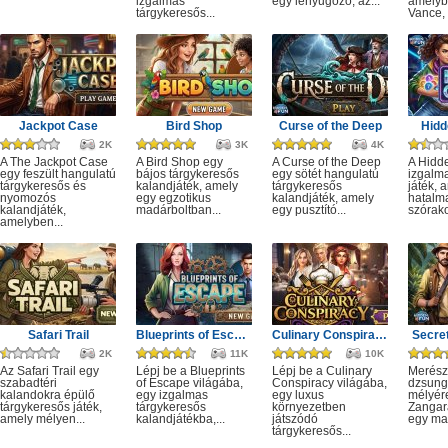
izgalmas
egy lenyűgöző, az...
amelyb
tárgykeresős...
Vance, 
Jackpot Case
Bird Shop
Curse of the Deep
Hidd
2K
3K
4K
A The Jackpot Case
A Bird Shop egy
A Curse of the Deep
A Hidd
egy feszült hangulatú
bájos tárgykeresős
egy sötét hangulatú
izgalm
tárgykeresős és
kalandjáték, amely
tárgykeresős
játék, 
nyomozós
egy egzotikus
kalandjáték, amely
hatalm
kalandjáték,
madárboltban...
egy pusztító...
szórako
amelyben...
Safari Trail
Blueprints of Escape
Culinary Conspiracy
Secret
2K
11K
10K
Az Safari Trail egy
Lépj be a Blueprints
Lépj be a Culinary
Merész
szabadtéri
of Escape világába,
Conspiracy világába,
dzsung
kalandokra épülő
egy izgalmas
egy luxus
mélyére
tárgykeresős játék,
tárgykeresős
környezetben
Zangar
amely mélyen...
kalandjátékba,...
játszódó
egy mag
tárgykeresős...