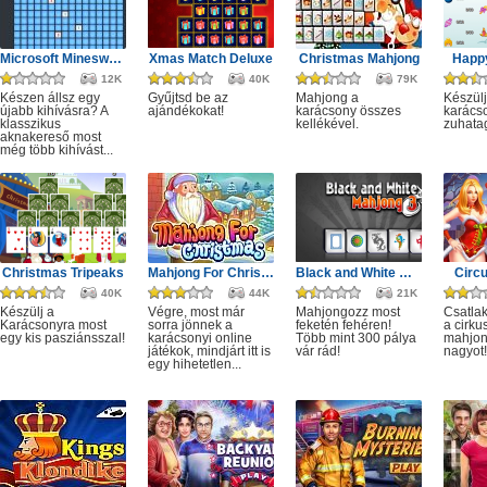
Microsoft Minesweeper
Xmas Match Deluxe
Christmas Mahjong
Happ
12K
40K
79K
Készen állsz egy
Gyűjtsd be az
Mahjong a
Készülj
újabb kihívásra? A
ajándékokat!
karácsony összes
karácso
klasszikus
kellékével.
zuhata
aknakereső most
még több kihívást...
Christmas Tripeaks
Mahjong For Christmas
Black and White Mahjong 3
Circ
40K
44K
21K
Készülj a
Végre, most már
Mahjongozz most
Csatla
Karácsonyra most
sorra jönnek a
feketén fehéren!
a cirku
egy kis pasziánsszal!
karácsonyi online
Több mint 300 pálya
mahjon
játékok, mindjárt itt is
vár rád!
nagyot!
egy hihetetlen...