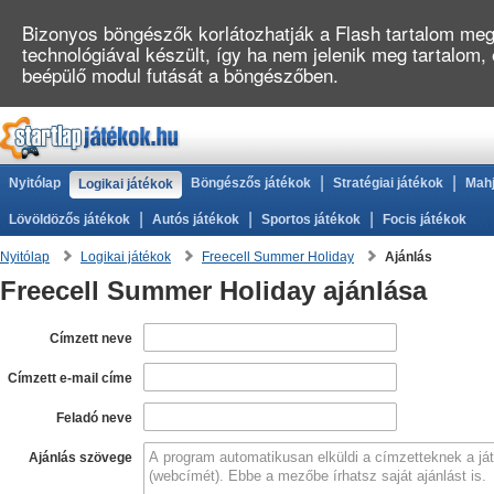
Bizonyos böngészők korlátozhatják a Flash tartalom megj
technológiával készült, így ha nem jelenik meg tartalom,
beépülő modul futását a böngészőben.
|
|
Nyitólap
Böngészős játékok
Stratégiai játékok
Mahj
Logikai játékok
|
|
|
Lövöldözős játékok
Autós játékok
Sportos játékok
Focis játékok
Nyitólap
Logikai játékok
Freecell Summer Holiday
Ajánlás
Freecell Summer Holiday ajánlása
Címzett neve
Címzett e-mail címe
Feladó neve
Ajánlás szövege