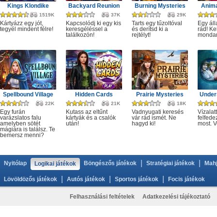
Kings Klondike
Backyard Reunion
Burning Mysteries
Anima
1519K
37K
29K
Kártyázz egy jót,
Kapcsolódj ki egy kis
Tarts egy tűzoltóval
Egy áll
tegyél mindent félre!
keresgéléssel a
és derítsd ki a
rád! Ke
találkozón!
rejtélyt!
monda
Spellbound Village
Hidden Cards
Prairie Mysteries
Under
22K
21K
18K
Egy furán
Kutass az eltűnt
Vadnyugati keresés
Vízalatt
varázslatos falu
kártyák és a csalók
vár rád ismét. Ne
felfede
amelyben sötét
után!
hagyd ki!
most. V
mágiára is találsz. Te
bemersz menni?
|
|
Nyitólap
Böngészős játékok
Stratégiai játékok
Mahj
Logikai játékok
|
|
|
Lövöldözős játékok
Autós játékok
Sportos játékok
Focis játékok
Felhasználási feltételek
Adatkezelési tájékoztató