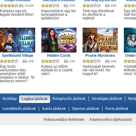
Kings Klondike
Backyard Reunion
Burning Mysteries
Anima
1519K
37K
29K
Kártyázz egy jót,
Kapcsolódj ki egy kis
Tarts egy tűzoltóval
Egy áll
tegyél mindent félre!
keresgéléssel a
és derítsd ki a
rád! Ke
találkozón!
rejtélyt!
monda
Spellbound Village
Hidden Cards
Prairie Mysteries
Under
22K
21K
18K
Egy furán
Kutass az eltűnt
Vadnyugati keresés
Vízalatt
varázslatos falu
kártyák és a csalók
vár rád ismét. Ne
felfede
amelyben sötét
után!
hagyd ki!
most. V
mágiára is találsz. Te
bemersz menni?
|
|
Nyitólap
Böngészős játékok
Stratégiai játékok
Mahj
Logikai játékok
|
|
|
Lövöldözős játékok
Autós játékok
Sportos játékok
Focis játékok
Felhasználási feltételek
Adatkezelési tájékoztató