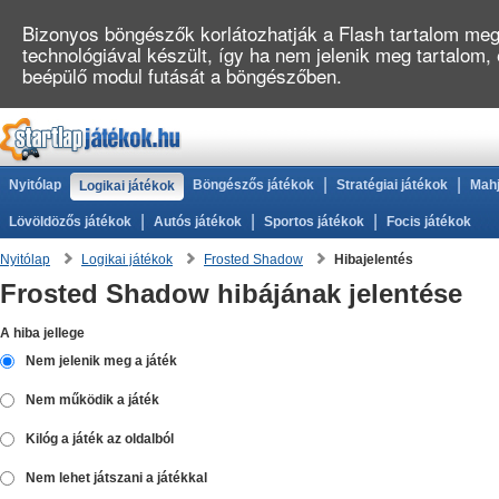
Bizonyos böngészők korlátozhatják a Flash tartalom megj
technológiával készült, így ha nem jelenik meg tartalom,
beépülő modul futását a böngészőben.
|
|
Nyitólap
Böngészős játékok
Stratégiai játékok
Mahj
Logikai játékok
|
|
|
Lövöldözős játékok
Autós játékok
Sportos játékok
Focis játékok
Nyitólap
Logikai játékok
Frosted Shadow
Hibajelentés
Frosted Shadow hibájának jelentése
A hiba jellege
Nem jelenik meg a játék
Nem működik a játék
Kilóg a játék az oldalból
Nem lehet játszani a játékkal