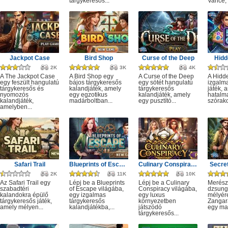
tárgykeresős...
Vance, 
Jackpot Case
Bird Shop
Curse of the Deep
Hidd
2K
3K
4K
A The Jackpot Case
A Bird Shop egy
A Curse of the Deep
A Hidd
egy feszült hangulatú
bájos tárgykeresős
egy sötét hangulatú
izgalm
tárgykeresős és
kalandjáték, amely
tárgykeresős
játék, 
nyomozós
egy egzotikus
kalandjáték, amely
hatalm
kalandjáték,
madárboltban...
egy pusztító...
szórako
amelyben...
Safari Trail
Blueprints of Escape
Culinary Conspiracy
Secret
2K
11K
10K
Az Safari Trail egy
Lépj be a Blueprints
Lépj be a Culinary
Merész
szabadtéri
of Escape világába,
Conspiracy világába,
dzsung
kalandokra épülő
egy izgalmas
egy luxus
mélyére
tárgykeresős játék,
tárgykeresős
környezetben
Zangar
amely mélyen...
kalandjátékba,...
játszódó
egy mag
tárgykeresős...