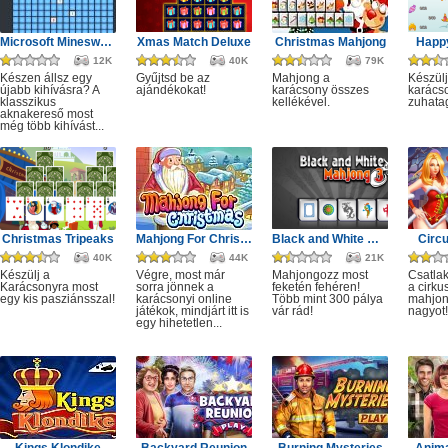
Microsoft Minesweeper
Xmas Match Deluxe
Christmas Mahjong
Happ
12K
40K
79K
Készen állsz egy
Gyűjtsd be az
Mahjong a
Készülj
újabb kihívásra? A
ajándékokat!
karácsony összes
karácso
klasszikus
kellékével.
zuhata
aknakereső most
még több kihívást...
Christmas Tripeaks
Mahjong For Christmas
Black and White Mahjong 3
Circ
40K
44K
21K
Készülj a
Végre, most már
Mahjongozz most
Csatla
Karácsonyra most
sorra jönnek a
feketén fehéren!
a cirku
egy kis pasziánsszal!
karácsonyi online
Több mint 300 pálya
mahjon
játékok, mindjárt itt is
vár rád!
nagyot!
egy hihetetlen...