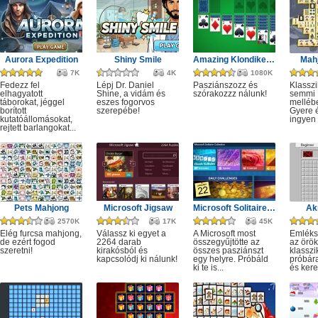
Aurora Expedition
Shiny Smile
Amazing Klondike Solitaire
Mahj
7K
4K
1080K
Fedezz fel
Lépj Dr. Daniel
Pasziánszozz és
Klassz
elhagyatott
Shine, a vidám és
szórakozzz nálunk!
semmi
táborokat, jéggel
eszes fogorvos
melléb
borított
szerepébe!
Gyere é
kutatóállomásokat,
ingyen e
rejtett barlangokat...
Pets Mahjong
Microsoft Jigsaw
Microsoft Solitaire Collection
Ak
2570K
17K
45K
Elég furcsa mahjong,
Válassz ki egyet a
A Microsoft most
Emléks
de ezért fogod
2264 darab
összegyűjtötte az
az örök
szeretni!
kirakósból és
összes pasziánszt
klassz
kapcsolódj ki nálunk!
egy helyre. Próbáld
próbár
ki te is...
és kere