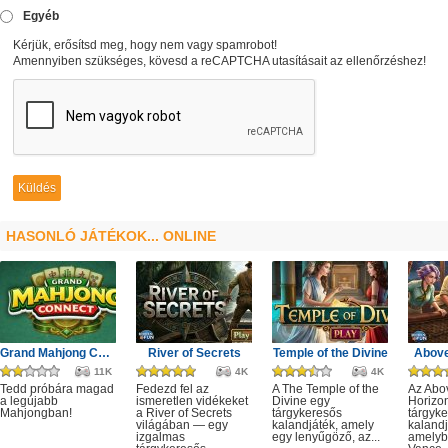
Egyéb
Kérjük, erősítsd meg, hogy nem vagy spamrobot!
Amennyiben szükséges, kövesd a reCAPTCHA utasításait az ellenőrzéshez!
HASONLÓ JÁTÉKOK... ONLINE
Grand Mahjong Connect
River of Secrets
Temple of the Divine
Above
11K
4K
4K
Tedd próbára magad
Fedezd fel az
A The Temple of the
Az Abo
a legújabb
ismeretlen vidékeket
Divine egy
Horizo
Mahjongban!
a River of Secrets
tárgykeresős
tárgyk
világában — egy
kalandjáték, amely
kalandj
izgalmas
egy lenyűgöző, az...
amelyb