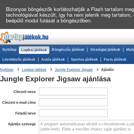
Bizonyos böngészők korlátozhatják a Flash tartalom megj
technológiával készült, így ha nem jelenik meg tartalom,
beépülő modul futását a böngészőben.
|
|
Nyitólap
Böngészős játékok
Stratégiai játékok
Mahj
Logikai játékok
|
|
|
Lövöldözős játékok
Autós játékok
Sportos játékok
Focis játékok
Nyitólap
Logikai játékok
Jungle Explorer Jigsaw
Ajánlás
Jungle Explorer Jigsaw ajánlása
Címzett neve
Címzett e-mail címe
Feladó neve
Ajánlás szövege