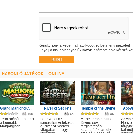
Kérjük, hogy a képen látható kódot írd be a fenti mezőbe!
Figyelj a kis- és nagybetűk közötti eltérésre és a két szó kö
HASONLÓ JÁTÉKOK... ONLINE
Grand Mahjong Connect
River of Secrets
Temple of the Divine
Above
10K
4K
4K
Tedd próbára magad
Fedezd fel az
A The Temple of the
Az Abo
a legújabb
ismeretlen vidékeket
Divine egy
Horizo
Mahjongban!
a River of Secrets
tárgykeresős
tárgyk
világában — egy
kalandjáték, amely
kalandj