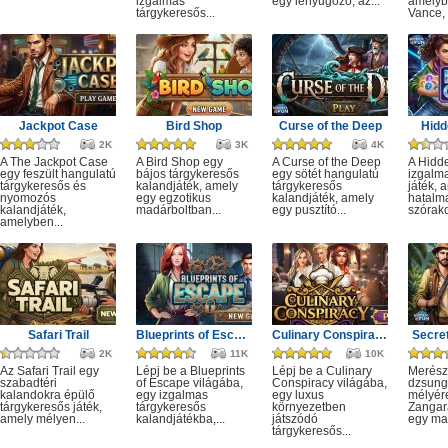
izgalmas
egy lenyűgöző, az...
amelyb
tárgykeresős...
Vance, 
Jackpot Case
Bird Shop
Curse of the Deep
Hidd
2K
3K
4K
A The Jackpot Case
A Bird Shop egy
A Curse of the Deep
A Hidd
egy feszült hangulatú
bájos tárgykeresős
egy sötét hangulatú
izgalm
tárgykeresős és
kalandjáték, amely
tárgykeresős
játék, 
nyomozós
egy egzotikus
kalandjáték, amely
hatalm
kalandjáték,
madárboltban...
egy pusztító...
szórako
amelyben...
Safari Trail
Blueprints of Escape
Culinary Conspiracy
Secret
2K
11K
10K
Az Safari Trail egy
Lépj be a Blueprints
Lépj be a Culinary
Merész
szabadtéri
of Escape világába,
Conspiracy világába,
dzsung
kalandokra épülő
egy izgalmas
egy luxus
mélyére
tárgykeresős játék,
tárgykeresős
környezetben
Zangar
amely mélyen...
kalandjátékba,...
játszódó
egy mag
tárgykeresős...