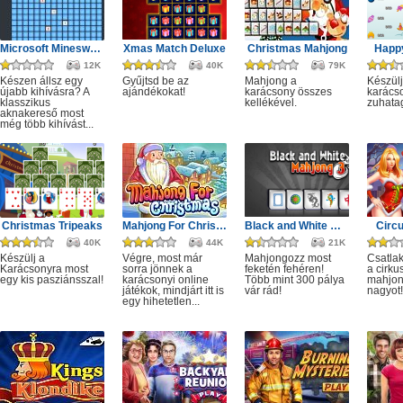
Microsoft Minesweeper
Xmas Match Deluxe
Christmas Mahjong
Happ
12K
40K
79K
Készen állsz egy
Gyűjtsd be az
Mahjong a
Készülj
újabb kihívásra? A
ajándékokat!
karácsony összes
karácso
klasszikus
kellékével.
zuhata
aknakereső most
még több kihívást...
Christmas Tripeaks
Mahjong For Christmas
Black and White Mahjong 3
Circ
40K
44K
21K
Készülj a
Végre, most már
Mahjongozz most
Csatla
Karácsonyra most
sorra jönnek a
feketén fehéren!
a cirku
egy kis pasziánsszal!
karácsonyi online
Több mint 300 pálya
mahjon
játékok, mindjárt itt is
vár rád!
nagyot!
egy hihetetlen...