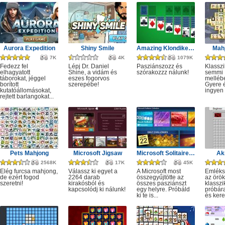
Aurora Expedition
Shiny Smile
Amazing Klondike Solitaire
Mahj
7K
4K
1079K
Fedezz fel
Lépj Dr. Daniel
Pasziánszozz és
Klassz
elhagyatott
Shine, a vidám és
szórakozzz nálunk!
semmi
táborokat, jéggel
eszes fogorvos
melléb
borított
szerepébe!
Gyere é
kutatóállomásokat,
ingyen e
rejtett barlangokat...
Pets Mahjong
Microsoft Jigsaw
Microsoft Solitaire Collection
Ak
2568K
17K
45K
Elég furcsa mahjong,
Válassz ki egyet a
A Microsoft most
Emléks
de ezért fogod
2264 darab
összegyűjtötte az
az örök
szeretni!
kirakósból és
összes pasziánszt
klassz
kapcsolódj ki nálunk!
egy helyre. Próbáld
próbár
ki te is...
és kere