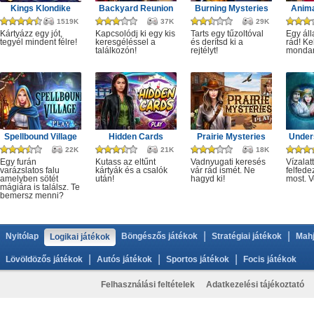
Kings Klondike
Backyard Reunion
Burning Mysteries
Anima
1519K
37K
29K
Kártyázz egy jót,
Kapcsolódj ki egy kis
Tarts egy tűzoltóval
Egy áll
tegyél mindent félre!
keresgéléssel a
és derítsd ki a
rád! Ke
találkozón!
rejtélyt!
monda
Spellbound Village
Hidden Cards
Prairie Mysteries
Under
22K
21K
18K
Egy furán
Kutass az eltűnt
Vadnyugati keresés
Vízalatt
varázslatos falu
kártyák és a csalók
vár rád ismét. Ne
felfede
amelyben sötét
után!
hagyd ki!
most. V
mágiára is találsz. Te
bemersz menni?
|
|
Nyitólap
Böngészős játékok
Stratégiai játékok
Mahj
Logikai játékok
|
|
|
Lövöldözős játékok
Autós játékok
Sportos játékok
Focis játékok
Felhasználási feltételek
Adatkezelési tájékoztató