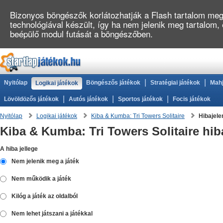
Bizonyos böngészők korlátozhatják a Flash tartalom megj
technológiával készült, így ha nem jelenik meg tartalom,
beépülő modul futását a böngészőben.
|
|
Nyitólap
Böngészős játékok
Stratégiai játékok
Mahj
Logikai játékok
|
|
|
Lövöldözős játékok
Autós játékok
Sportos játékok
Focis játékok
Nyitólap
Logikai játékok
Kiba & Kumba: Tri Towers Solitaire
Hibajele
Kiba & Kumba: Tri Towers Solitaire hib
A hiba jellege
Nem jelenik meg a játék
Nem működik a játék
Kilóg a játék az oldalból
Nem lehet játszani a játékkal