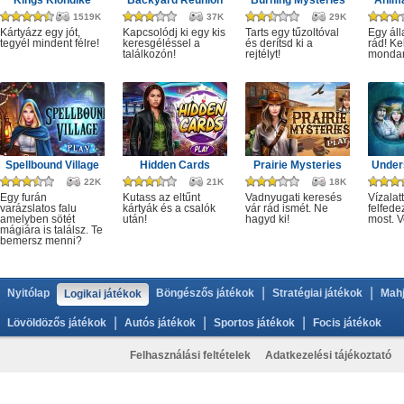
Kings Klondike
Backyard Reunion
Burning Mysteries
Anima
1519K
37K
29K
Kártyázz egy jót,
Kapcsolódj ki egy kis
Tarts egy tűzoltóval
Egy áll
tegyél mindent félre!
keresgéléssel a
és derítsd ki a
rád! Ke
találkozón!
rejtélyt!
monda
Spellbound Village
Hidden Cards
Prairie Mysteries
Under
22K
21K
18K
Egy furán
Kutass az eltűnt
Vadnyugati keresés
Vízalatt
varázslatos falu
kártyák és a csalók
vár rád ismét. Ne
felfede
amelyben sötét
után!
hagyd ki!
most. V
mágiára is találsz. Te
bemersz menni?
|
|
Nyitólap
Böngészős játékok
Stratégiai játékok
Mahj
Logikai játékok
|
|
|
Lövöldözős játékok
Autós játékok
Sportos játékok
Focis játékok
Felhasználási feltételek
Adatkezelési tájékoztató