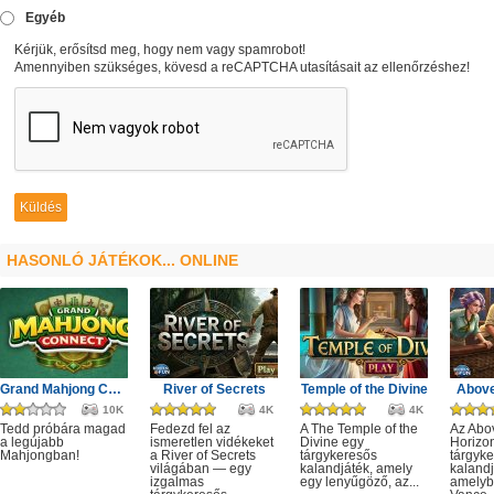
Egyéb
Kérjük, erősítsd meg, hogy nem vagy spamrobot!
Amennyiben szükséges, kövesd a reCAPTCHA utasításait az ellenőrzéshez!
HASONLÓ JÁTÉKOK... ONLINE
Grand Mahjong Connect
River of Secrets
Temple of the Divine
Above
10K
4K
4K
Tedd próbára magad
Fedezd fel az
A The Temple of the
Az Abo
a legújabb
ismeretlen vidékeket
Divine egy
Horizo
Mahjongban!
a River of Secrets
tárgykeresős
tárgyk
világában — egy
kalandjáték, amely
kalandj
izgalmas
egy lenyűgöző, az...
amelyb