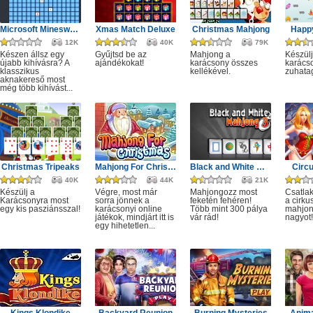
Microsoft Minesweeper
Xmas Match Deluxe
Christmas Mahjong
Happ
12K
40K
79K
Készen állsz egy
Gyűjtsd be az
Mahjong a
Készülj
újabb kihívásra? A
ajándékokat!
karácsony összes
karácso
klasszikus
kellékével.
zuhata
aknakereső most
még több kihívást...
Christmas Tripeaks
Mahjong For Christmas
Black and White Mahjong 3
Circ
40K
44K
21K
Készülj a
Végre, most már
Mahjongozz most
Csatla
Karácsonyra most
sorra jönnek a
feketén fehéren!
a cirku
egy kis pasziánsszal!
karácsonyi online
Több mint 300 pálya
mahjon
játékok, mindjárt itt is
vár rád!
nagyot!
egy hihetetlen...