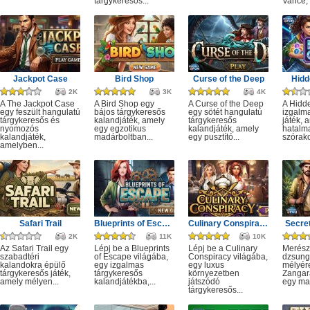
tárgykeresős...
Vance, 
Jackpot Case
Bird Shop
Curse of the Deep
Hidd
2K
3K
4K
A The Jackpot Case
A Bird Shop egy
A Curse of the Deep
A Hidd
egy feszült hangulatú
bájos tárgykeresős
egy sötét hangulatú
izgalm
tárgykeresős és
kalandjáték, amely
tárgykeresős
játék, 
nyomozós
egy egzotikus
kalandjáték, amely
hatalm
kalandjáték,
madárboltban...
egy pusztító...
szórako
amelyben...
Safari Trail
Blueprints of Escape
Culinary Conspiracy
Secret
2K
11K
10K
Az Safari Trail egy
Lépj be a Blueprints
Lépj be a Culinary
Merész
szabadtéri
of Escape világába,
Conspiracy világába,
dzsung
kalandokra épülő
egy izgalmas
egy luxus
mélyére
tárgykeresős játék,
tárgykeresős
környezetben
Zangar
amely mélyen...
kalandjátékba,...
játszódó
egy mag
tárgykeresős...