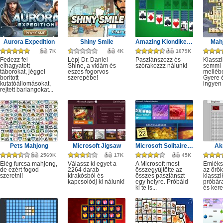
Aurora Expedition
Shiny Smile
Amazing Klondike Solitaire
Mahj
7K
4K
1079K
Fedezz fel
Lépj Dr. Daniel
Pasziánszozz és
Klassz
elhagyatott
Shine, a vidám és
szórakozzz nálunk!
semmi
táborokat, jéggel
eszes fogorvos
melléb
borított
szerepébe!
Gyere é
kutatóállomásokat,
ingyen e
rejtett barlangokat...
Pets Mahjong
Microsoft Jigsaw
Microsoft Solitaire Collection
Ak
2569K
17K
45K
Elég furcsa mahjong,
Válassz ki egyet a
A Microsoft most
Emléks
de ezért fogod
2264 darab
összegyűjtötte az
az örök
szeretni!
kirakósból és
összes pasziánszt
klassz
kapcsolódj ki nálunk!
egy helyre. Próbáld
próbár
ki te is...
és kere