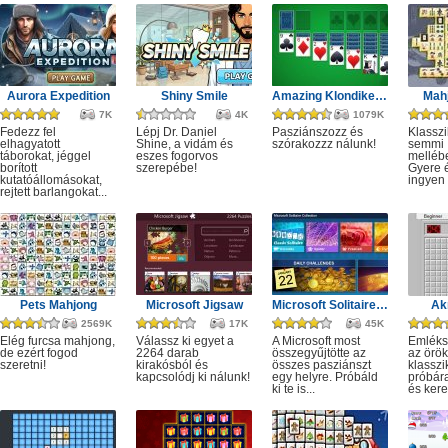
Aurora Expedition
Shiny Smile
Amazing Klondike Solitaire
Mahj
7K
4K
1079K
Fedezz fel
Lépj Dr. Daniel
Pasziánszozz és
Klassz
elhagyatott
Shine, a vidám és
szórakozzz nálunk!
semmi
táborokat, jéggel
eszes fogorvos
melléb
borított
szerepébe!
Gyere é
kutatóállomásokat,
ingyen e
rejtett barlangokat...
Pets Mahjong
Microsoft Jigsaw
Microsoft Solitaire Collection
Ak
2569K
17K
45K
Elég furcsa mahjong,
Válassz ki egyet a
A Microsoft most
Emléks
de ezért fogod
2264 darab
összegyűjtötte az
az örök
szeretni!
kirakósból és
összes pasziánszt
klassz
kapcsolódj ki nálunk!
egy helyre. Próbáld
próbár
ki te is...
és kere