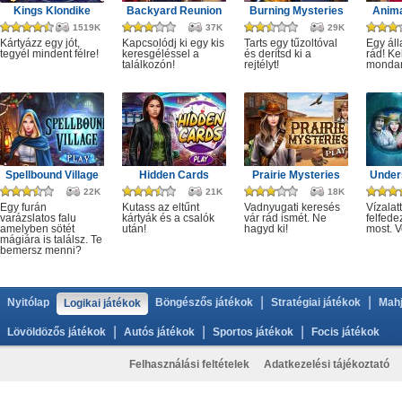
Kings Klondike
Backyard Reunion
Burning Mysteries
Anima
1519K
37K
29K
Kártyázz egy jót,
Kapcsolódj ki egy kis
Tarts egy tűzoltóval
Egy áll
tegyél mindent félre!
keresgéléssel a
és derítsd ki a
rád! Ke
találkozón!
rejtélyt!
monda
Spellbound Village
Hidden Cards
Prairie Mysteries
Under
22K
21K
18K
Egy furán
Kutass az eltűnt
Vadnyugati keresés
Vízalatt
varázslatos falu
kártyák és a csalók
vár rád ismét. Ne
felfede
amelyben sötét
után!
hagyd ki!
most. V
mágiára is találsz. Te
bemersz menni?
|
|
Nyitólap
Böngészős játékok
Stratégiai játékok
Mahj
Logikai játékok
|
|
|
Lövöldözős játékok
Autós játékok
Sportos játékok
Focis játékok
Felhasználási feltételek
Adatkezelési tájékoztató