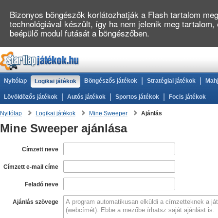
Bizonyos böngészők korlátozhatják a Flash tartalom megj
technológiával készült, így ha nem jelenik meg tartalom,
beépülő modul futását a böngészőben.
|
|
Nyitólap
Böngészős játékok
Stratégiai játékok
Mahj
Logikai játékok
|
|
|
Lövöldözős játékok
Autós játékok
Sportos játékok
Focis játékok
Nyitólap
Logikai játékok
Mine Sweeper
Ajánlás
Mine Sweeper ajánlása
Címzett neve
Címzett e-mail címe
Feladó neve
Ajánlás szövege