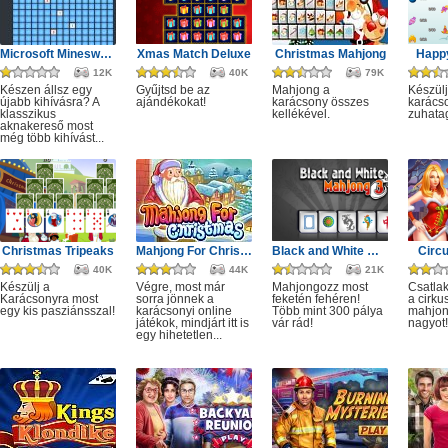
Microsoft Minesweeper
Xmas Match Deluxe
Christmas Mahjong
Happ
12K
40K
79K
Készen állsz egy
Gyűjtsd be az
Mahjong a
Készülj
újabb kihívásra? A
ajándékokat!
karácsony összes
karácso
klasszikus
kellékével.
zuhata
aknakereső most
még több kihívást...
Christmas Tripeaks
Mahjong For Christmas
Black and White Mahjong 3
Circ
40K
44K
21K
Készülj a
Végre, most már
Mahjongozz most
Csatla
Karácsonyra most
sorra jönnek a
feketén fehéren!
a cirku
egy kis pasziánsszal!
karácsonyi online
Több mint 300 pálya
mahjon
játékok, mindjárt itt is
vár rád!
nagyot!
egy hihetetlen...