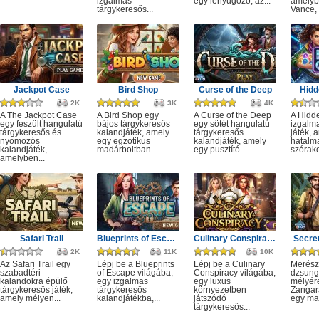
izgalmas
egy lenyűgöző, az...
amelyb
tárgykeresős...
Vance, 
Jackpot Case
Bird Shop
Curse of the Deep
Hidd
2K
3K
4K
A The Jackpot Case
A Bird Shop egy
A Curse of the Deep
A Hidd
egy feszült hangulatú
bájos tárgykeresős
egy sötét hangulatú
izgalm
tárgykeresős és
kalandjáték, amely
tárgykeresős
játék, 
nyomozós
egy egzotikus
kalandjáték, amely
hatalm
kalandjáték,
madárboltban...
egy pusztító...
szórako
amelyben...
Safari Trail
Blueprints of Escape
Culinary Conspiracy
Secret
2K
11K
10K
Az Safari Trail egy
Lépj be a Blueprints
Lépj be a Culinary
Merész
szabadtéri
of Escape világába,
Conspiracy világába,
dzsung
kalandokra épülő
egy izgalmas
egy luxus
mélyére
tárgykeresős játék,
tárgykeresős
környezetben
Zangar
amely mélyen...
kalandjátékba,...
játszódó
egy mag
tárgykeresős...