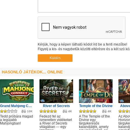
Kérjük, hogy a képen látható kódot írd be a fenti mezőbe!
Figyelj a kis- és nagybetűk közötti eltérésre és a két szó kö
HASONLÓ JÁTÉKOK... ONLINE
Grand Mahjong Connect
River of Secrets
Temple of the Divine
Above
10K
4K
4K
Tedd próbára magad
Fedezd fel az
A The Temple of the
Az Abo
a legújabb
ismeretlen vidékeket
Divine egy
Horizo
Mahjongban!
a River of Secrets
tárgykeresős
tárgyk
világában — egy
kalandjáték, amely
kalandj