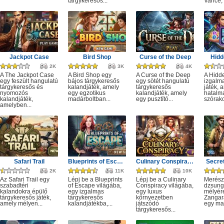
tárgykeresős...
Vance, 
Jackpot Case
Bird Shop
Curse of the Deep
Hidd
2K
3K
4K
A The Jackpot Case
A Bird Shop egy
A Curse of the Deep
A Hidd
egy feszült hangulatú
bájos tárgykeresős
egy sötét hangulatú
izgalm
tárgykeresős és
kalandjáték, amely
tárgykeresős
játék, 
nyomozós
egy egzotikus
kalandjáték, amely
hatalm
kalandjáték,
madárboltban...
egy pusztító...
szórako
amelyben...
Safari Trail
Blueprints of Escape
Culinary Conspiracy
Secret
2K
11K
10K
Az Safari Trail egy
Lépj be a Blueprints
Lépj be a Culinary
Merész
szabadtéri
of Escape világába,
Conspiracy világába,
dzsung
kalandokra épülő
egy izgalmas
egy luxus
mélyére
tárgykeresős játék,
tárgykeresős
környezetben
Zangar
amely mélyen...
kalandjátékba,...
játszódó
egy mag
tárgykeresős...