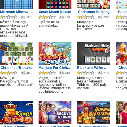
Microsoft Minesweeper
Xmas Match Deluxe
Christmas Mahjong
Happ
12K
40K
79K
Készen állsz egy
Gyűjtsd be az
Mahjong a
Készülj
újabb kihívásra? A
ajándékokat!
karácsony összes
karácso
klasszikus
kellékével.
zuhata
aknakereső most
még több kihívást...
Christmas Tripeaks
Mahjong For Christmas
Black and White Mahjong 3
Circ
40K
44K
21K
Készülj a
Végre, most már
Mahjongozz most
Csatla
Karácsonyra most
sorra jönnek a
feketén fehéren!
a cirku
egy kis pasziánsszal!
karácsonyi online
Több mint 300 pálya
mahjon
játékok, mindjárt itt is
vár rád!
nagyot!
egy hihetetlen...