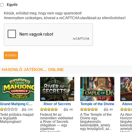
Egyéb
Kérjük, erősítsd meg, hogy nem vagy spamrobot!
Amennyiben szükséges, kövesd a reCAPTCHA utasításait az ellenőrzéshez!
HASONLÓ JÁTÉKOK... ONLINE
Grand Mahjong Connect
River of Secrets
Temple of the Divine
Above
10K
4K
4K
Tedd próbára magad
Fedezd fel az
A The Temple of the
Az Abo
a legújabb
ismeretlen vidékeket
Divine egy
Horizo
Mahjongban!
a River of Secrets
tárgykeresős
tárgyk
világában — egy
kalandjáték, amely
kalandj
izgalmas
egy lenyűgöző, az...
amelyb