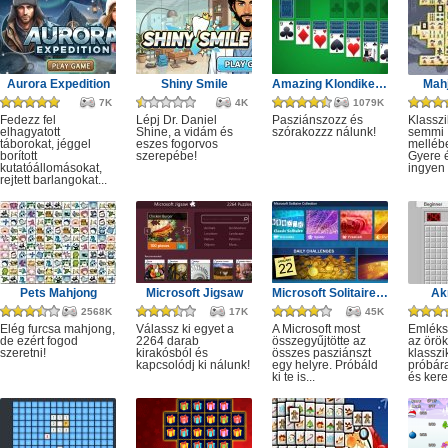
Aurora Expedition
Shiny Smile
Amazing Klondike Solitaire
Mahj
7K
4K
1079K
Fedezz fel
Lépj Dr. Daniel
Pasziánszozz és
Klassz
elhagyatott
Shine, a vidám és
szórakozzz nálunk!
semmi
táborokat, jéggel
eszes fogorvos
melléb
borított
szerepébe!
Gyere é
kutatóállomásokat,
ingyen e
rejtett barlangokat...
Pets Mahjong
Microsoft Jigsaw
Microsoft Solitaire Collection
Ak
2568K
17K
45K
Elég furcsa mahjong,
Válassz ki egyet a
A Microsoft most
Emléks
de ezért fogod
2264 darab
összegyűjtötte az
az örök
szeretni!
kirakósból és
összes pasziánszt
klassz
kapcsolódj ki nálunk!
egy helyre. Próbáld
próbár
ki te is...
és kere