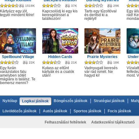
Kings Klondike
Backyard Reunion
Burning Mysteries
Anima
1519K
37K
29K
Kártyázz egy jót,
Kapcsolódj ki egy kis
Tarts egy tűzoltóval
Egy áll
tegyél mindent félre!
keresgéléssel a
és derítsd ki a
rád! Ke
találkozón!
rejtélyt!
monda
Spellbound Village
Hidden Cards
Prairie Mysteries
Under
22K
21K
18K
Egy furán
Kutass az eltűnt
Vadnyugati keresés
Vízalatt
varázslatos falu
kártyák és a csalók
vár rád ismét. Ne
felfede
amelyben sötét
után!
hagyd ki!
most. V
mágiára is találsz. Te
bemersz menni?
|
|
Nyitólap
Böngészős játékok
Stratégiai játékok
Mahj
Logikai játékok
|
|
|
Lövöldözős játékok
Autós játékok
Sportos játékok
Focis játékok
Felhasználási feltételek
Adatkezelési tájékoztató