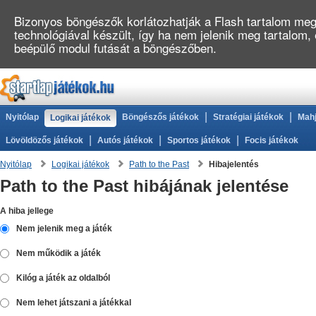
Bizonyos böngészők korlátozhatják a Flash tartalom megj
technológiával készült, így ha nem jelenik meg tartalom,
beépülő modul futását a böngészőben.
|
|
Nyitólap
Böngészős játékok
Stratégiai játékok
Mahj
Logikai játékok
|
|
|
Lövöldözős játékok
Autós játékok
Sportos játékok
Focis játékok
Nyitólap
Logikai játékok
Path to the Past
Hibajelentés
Path to the Past hibájának jelentése
A hiba jellege
Nem jelenik meg a játék
Nem működik a játék
Kilóg a játék az oldalból
Nem lehet játszani a játékkal