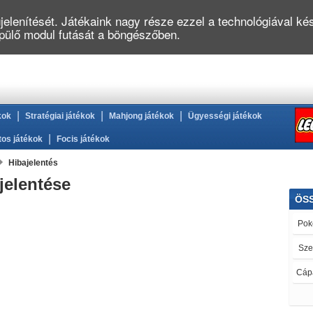
elenítését. Játékaink nagy része ezzel a technológiával kés
épülő modul futását a böngészőben.
|
|
|
kok
Stratégiai játékok
Mahjong játékok
Ügyességi játékok
|
tos játékok
Focis játékok
Hibajelentés
jelentése
ÖS
Pok
Sze
Cáp
Re