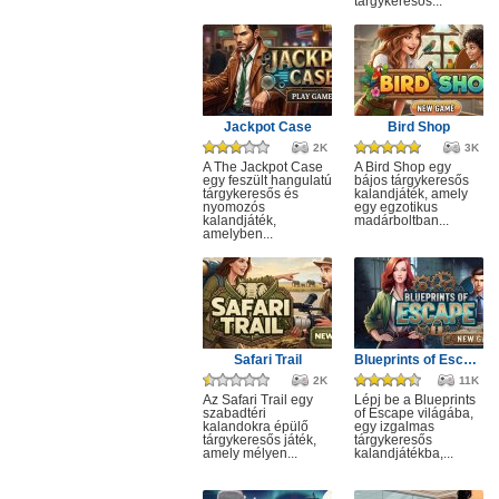
tárgykeresős...
Jackpot Case
Bird Shop
2K
3K
A The Jackpot Case
A Bird Shop egy
egy feszült hangulatú
bájos tárgykeresős
tárgykeresős és
kalandjáték, amely
nyomozós
egy egzotikus
kalandjáték,
madárboltban...
amelyben...
Safari Trail
Blueprints of Escape
2K
11K
Az Safari Trail egy
Lépj be a Blueprints
szabadtéri
of Escape világába,
kalandokra épülő
egy izgalmas
tárgykeresős játék,
tárgykeresős
amely mélyen...
kalandjátékba,...