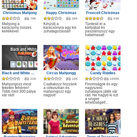
Christmas Mahjong
Happy Christmas
Freecell Christmas
79K
36K
53K
Mahjong a
Készülj a
Tüntesd el a
karácsony összes
karácsonyra egy kis
kártyákat és
kellékével.
zuhatagozással!
pasziánszozz egy
hatalmasat!
Black and White Mahjong 3
Circus Mahjongg
Candy Riddles
21K
19K
1055K
Mahjongozz most
Csatlakozz hozzánk
Finomságok és egy
feketén fehéren!
a cirkuszban és
nagyszerű
Több mint 300 pálya
mahjongozz egy
zuhatagos játék vár
vár rád!
nagyot!
rád. Ne hagyd ki ezt
a szuper
lehetőséget!...