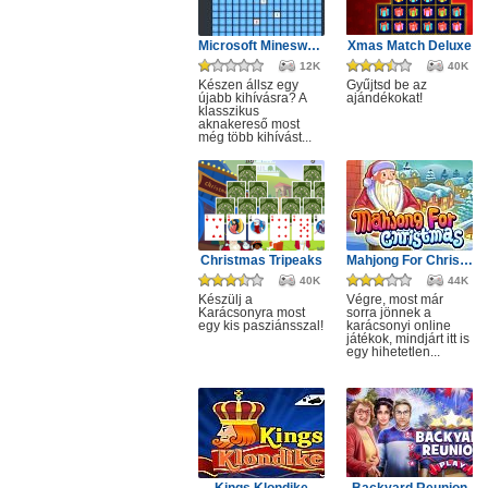
Microsoft Minesweeper
Xmas Match Deluxe
12K
40K
Készen állsz egy
Gyűjtsd be az
újabb kihívásra? A
ajándékokat!
klasszikus
aknakereső most
még több kihívást...
Christmas Tripeaks
Mahjong For Christmas
40K
44K
Készülj a
Végre, most már
Karácsonyra most
sorra jönnek a
egy kis pasziánsszal!
karácsonyi online
játékok, mindjárt itt is
egy hihetetlen...