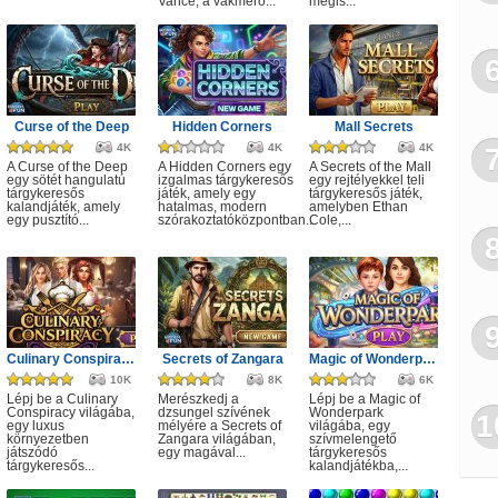
Vance, a vakmerő...
mégis...
Kat
Lán
Haj
Curse of the Deep
Hidden Corners
Mall Secrets
4K
4K
4K
A Curse of the Deep
A Hidden Corners egy
A Secrets of the Mall
egy sötét hangulatú
izgalmas tárgykeresős
egy rejtélyekkel teli
tárgykeresős
játék, amely egy
tárgykeresős játék,
kalandjáték, amely
hatalmas, modern
amelyben Ethan
egy pusztító...
szórakoztatóközpontban...
Cole,...
Culinary Conspiracy
Secrets of Zangara
Magic of Wonderpark
10K
8K
6K
Lépj be a Culinary
Merészkedj a
Lépj be a Magic of
Conspiracy világába,
dzsungel szívének
Wonderpark
1
egy luxus
mélyére a Secrets of
világába, egy
környezetben
Zangara világában,
szívmelengető
játszódó
egy magával...
tárgykeresős
tárgykeresős...
kalandjátékba,...