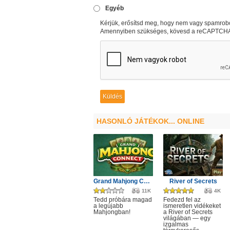
Egyéb
Kérjük, erősítsd meg, hogy nem vagy spamrobo
Amennyiben szükséges, kövesd a reCAPTCHA u
HASONLÓ JÁTÉKOK... ONLINE
Grand Mahjong Connect
River of Secrets
11K
4K
Tedd próbára magad
Fedezd fel az
a legújabb
ismeretlen vidékeket
Mahjongban!
a River of Secrets
világában — egy
izgalmas