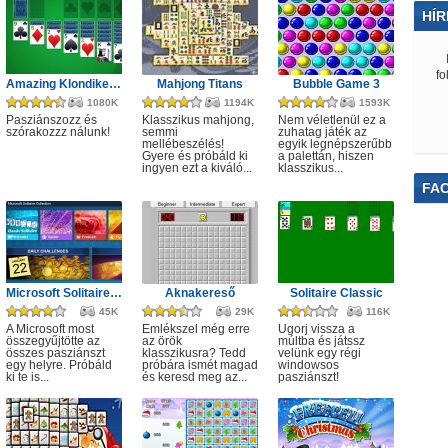
HÍR
fo
Amazing Klondike Solitaire
Mahjong Titans
Bubble Game 3
1080K
1194K
1593K
Pasziánszozz és
Klasszikus mahjong,
Nem véletlenül ez a
szórakozzz nálunk!
semmi
zuhatag játék az
mellébeszélés!
egyik legnépszerűbb
Gyere és próbáld ki
a palettán, hiszen
ingyen ezt a kiváló...
klasszikus...
FA
Microsoft Solitaire Collection
Aknakereső
Solitaire Classic
45K
29K
116K
A Microsoft most
Emlékszel még erre
Ugorj vissza a
összegyűjtötte az
az örök
múltba és játssz
összes pasziánszt
klasszikusra? Tedd
velünk egy régi
egy helyre. Próbáld
próbára ismét magad
windowsos
ki te is...
és keresd meg az...
pasziánszt!