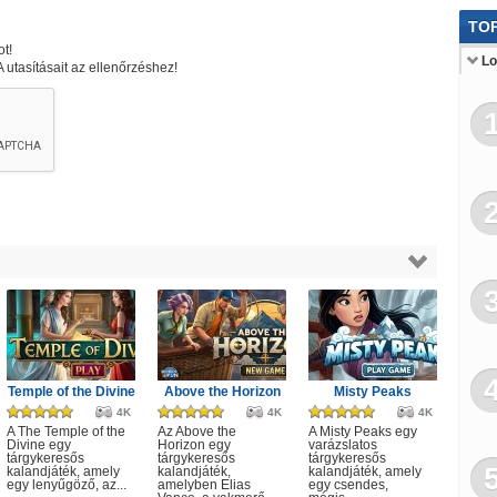
Olim
TOP
t!
Üg
Lo
tasításait az ellenőrzéshez!
Pón
Tá
Rej
Fod
Tr
Kar
Go
Más
Temple of the Divine
Above the Horizon
Misty Peaks
Ka
4K
4K
4K
A The Temple of the
Az Above the
A Misty Peaks egy
Mo
Divine egy
Horizon egy
varázslatos
tárgykeresős
tárgykeresős
tárgykeresős
kalandjáték, amely
kalandjáték,
kalandjáték, amely
Háb
egy lenyűgöző, az...
amelyben Elias
egy csendes,