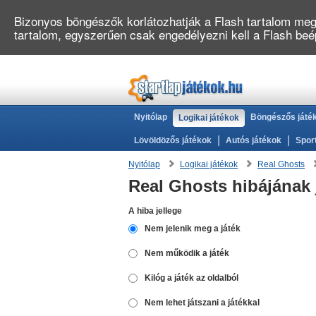
Bizonyos böngészők korlátozhatják a Flash tartalom megj
tartalom, egyszerűen csak engedélyezni kell a Flash be
Nyitólap
Böngészős játé
Logikai játékok
|
|
Lövöldözős játékok
Autós játékok
Spor
Nyitólap
Logikai játékok
Real Ghosts
Real Ghosts hibájának 
A hiba jellege
Nem jelenik meg a játék
Nem működik a játék
Kilóg a játék az oldalból
Nem lehet játszani a játékkal