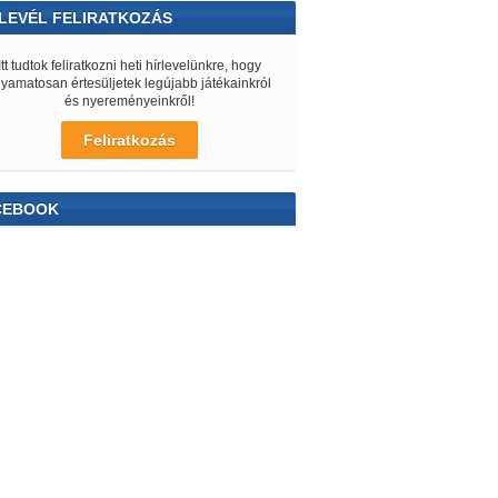
LEVÉL FELIRATKOZÁS
Itt tudtok feliratkozni heti hírlevelünkre, hogy
lyamatosan értesüljetek legújabb játékainkról
és nyereményeinkről!
Feliratkozás
CEBOOK