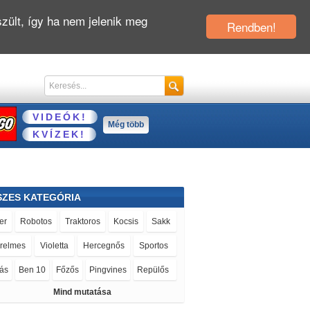
zült, így ha nem jelenik meg
Rendben!
VIDEÓK!
Még több
KVÍZEK!
SZES KATEGÓRIA
er
Robotos
Traktoros
Kocsis
Sakk
relmes
Violetta
Hercegnős
Sportos
ás
Ben 10
Főzős
Pingvines
Repülős
Mind mutatása
ndőrös
Letöltős
Vicces
Stratégiai