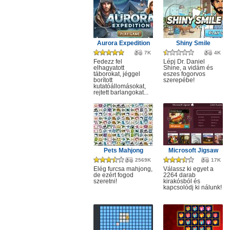
Aurora Expedition
Shiny Smile
7K
4K
Fedezz fel
Lépj Dr. Daniel
elhagyatott
Shine, a vidám és
táborokat, jéggel
eszes fogorvos
borított
szerepébe!
kutatóállomásokat,
rejtett barlangokat...
Pets Mahjong
Microsoft Jigsaw
2569K
17K
Elég furcsa mahjong,
Válassz ki egyet a
de ezért fogod
2264 darab
szeretni!
kirakósból és
kapcsolódj ki nálunk!