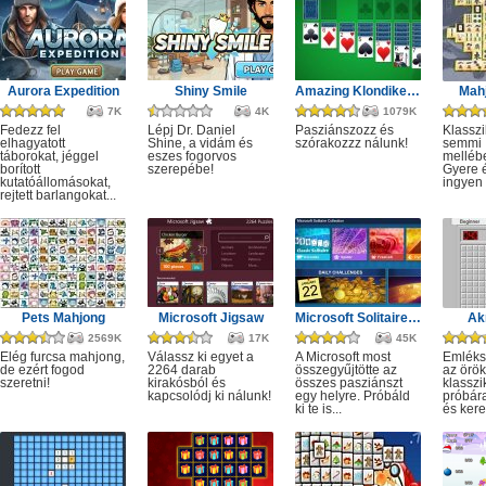
Aurora Expedition
Shiny Smile
Amazing Klondike Solitaire
Mahj
7K
4K
1079K
Fedezz fel
Lépj Dr. Daniel
Pasziánszozz és
Klassz
elhagyatott
Shine, a vidám és
szórakozzz nálunk!
semmi
táborokat, jéggel
eszes fogorvos
melléb
borított
szerepébe!
Gyere é
kutatóállomásokat,
ingyen e
rejtett barlangokat...
Pets Mahjong
Microsoft Jigsaw
Microsoft Solitaire Collection
Ak
2569K
17K
45K
Elég furcsa mahjong,
Válassz ki egyet a
A Microsoft most
Emléks
de ezért fogod
2264 darab
összegyűjtötte az
az örök
szeretni!
kirakósból és
összes pasziánszt
klassz
kapcsolódj ki nálunk!
egy helyre. Próbáld
próbár
ki te is...
és kere