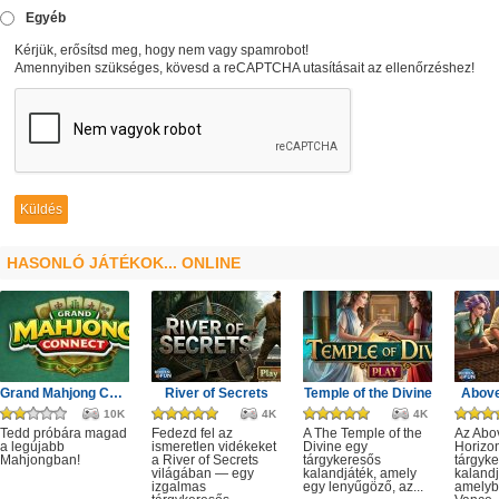
Egyéb
Kérjük, erősítsd meg, hogy nem vagy spamrobot!
Amennyiben szükséges, kövesd a reCAPTCHA utasításait az ellenőrzéshez!
HASONLÓ JÁTÉKOK... ONLINE
Grand Mahjong Connect
River of Secrets
Temple of the Divine
Above
10K
4K
4K
Tedd próbára magad
Fedezd fel az
A The Temple of the
Az Abo
a legújabb
ismeretlen vidékeket
Divine egy
Horizo
Mahjongban!
a River of Secrets
tárgykeresős
tárgyk
világában — egy
kalandjáték, amely
kalandj
izgalmas
egy lenyűgöző, az...
amelyb