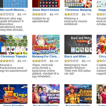
Microsoft Minesweeper
Xmas Match Deluxe
Christmas Mahjong
Happ
12K
40K
79K
Készen állsz egy
Gyűjtsd be az
Mahjong a
Készülj
újabb kihívásra? A
ajándékokat!
karácsony összes
karácso
klasszikus
kellékével.
zuhata
aknakereső most
még több kihívást...
Christmas Tripeaks
Mahjong For Christmas
Black and White Mahjong 3
Circ
40K
44K
21K
Készülj a
Végre, most már
Mahjongozz most
Csatla
Karácsonyra most
sorra jönnek a
feketén fehéren!
a cirku
egy kis pasziánsszal!
karácsonyi online
Több mint 300 pálya
mahjon
játékok, mindjárt itt is
vár rád!
nagyot!
egy hihetetlen...