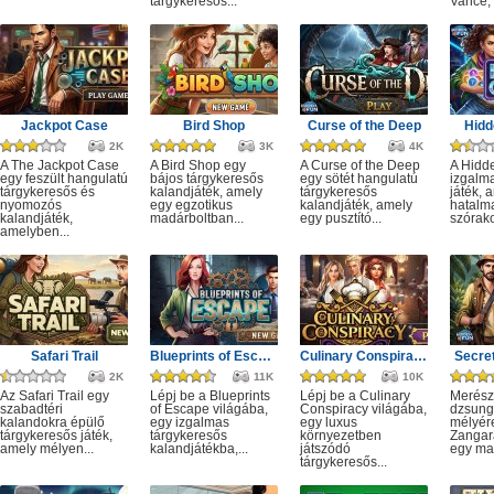
tárgykeresős...
Vance, 
Jackpot Case
Bird Shop
Curse of the Deep
Hidd
2K
3K
4K
A The Jackpot Case
A Bird Shop egy
A Curse of the Deep
A Hidd
egy feszült hangulatú
bájos tárgykeresős
egy sötét hangulatú
izgalm
tárgykeresős és
kalandjáték, amely
tárgykeresős
játék, 
nyomozós
egy egzotikus
kalandjáték, amely
hatalm
kalandjáték,
madárboltban...
egy pusztító...
szórako
amelyben...
Safari Trail
Blueprints of Escape
Culinary Conspiracy
Secret
2K
11K
10K
Az Safari Trail egy
Lépj be a Blueprints
Lépj be a Culinary
Merész
szabadtéri
of Escape világába,
Conspiracy világába,
dzsung
kalandokra épülő
egy izgalmas
egy luxus
mélyére
tárgykeresős játék,
tárgykeresős
környezetben
Zangar
amely mélyen...
kalandjátékba,...
játszódó
egy mag
tárgykeresős...