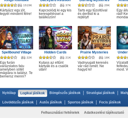
Kings Klondike
Backyard Reunion
Burning Mysteries
Anima
1519K
37K
29K
Kártyázz egy jót,
Kapcsolódj ki egy kis
Tarts egy tűzoltóval
Egy áll
tegyél mindent félre!
keresgéléssel a
és derítsd ki a
rád! Ke
találkozón!
rejtélyt!
monda
Spellbound Village
Hidden Cards
Prairie Mysteries
Under
22K
21K
18K
Egy furán
Kutass az eltűnt
Vadnyugati keresés
Vízalatt
varázslatos falu
kártyák és a csalók
vár rád ismét. Ne
felfede
amelyben sötét
után!
hagyd ki!
most. V
mágiára is találsz. Te
bemersz menni?
|
|
Nyitólap
Böngészős játékok
Stratégiai játékok
Mahj
Logikai játékok
|
|
|
Lövöldözős játékok
Autós játékok
Sportos játékok
Focis játékok
Felhasználási feltételek
Adatkezelési tájékoztató