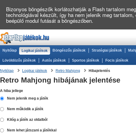
Bizonyos böngészők korlátozhatják a Flash tartalom megj
technológiával készült, így ha nem jelenik meg tartalom,
beépülő modul futását a böngészőben.
|
|
Nyitólap
Böngészős játékok
Stratégiai játékok
Mahj
Logikai játékok
|
|
|
Lövöldözős játékok
Autós játékok
Sportos játékok
Focis játékok
Nyitólap
Logikai játékok
Retro Mahjong
Hibajelentés
Retro Mahjong hibájának jelentése
A hiba jellege
Nem jelenik meg a játék
Nem működik a játék
Kilóg a játék az oldalból
Nem lehet játszani a játékkal