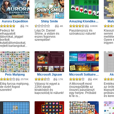
Aurora Expedition
Shiny Smile
Amazing Klondike Solitaire
Mahj
7K
4K
1080K
Fedezz fel
Lépj Dr. Daniel
Pasziánszozz és
Klassz
elhagyatott
Shine, a vidám és
szórakozzz nálunk!
semmi
táborokat, jéggel
eszes fogorvos
melléb
borított
szerepébe!
Gyere é
kutatóállomásokat,
ingyen e
rejtett barlangokat...
Pets Mahjong
Microsoft Jigsaw
Microsoft Solitaire Collection
Ak
2570K
17K
45K
Elég furcsa mahjong,
Válassz ki egyet a
A Microsoft most
Emléks
de ezért fogod
2264 darab
összegyűjtötte az
az örök
szeretni!
kirakósból és
összes pasziánszt
klassz
kapcsolódj ki nálunk!
egy helyre. Próbáld
próbár
ki te is...
és kere