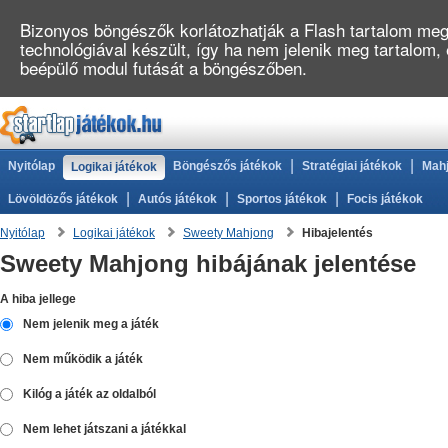
Bizonyos böngészők korlátozhatják a Flash tartalom megj
technológiával készült, így ha nem jelenik meg tartalom,
beépülő modul futását a böngészőben.
|
|
Nyitólap
Böngészős játékok
Stratégiai játékok
Mahj
Logikai játékok
|
|
|
Lövöldözős játékok
Autós játékok
Sportos játékok
Focis játékok
Nyitólap
Logikai játékok
Sweety Mahjong
Hibajelentés
Sweety Mahjong hibájának jelentése
A hiba jellege
Nem jelenik meg a játék
Nem működik a játék
Kilóg a játék az oldalból
Nem lehet játszani a játékkal