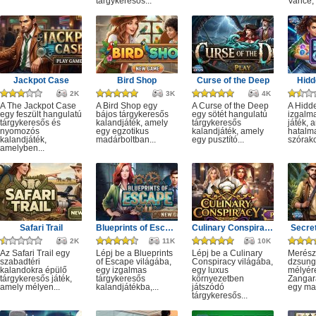
tárgykeresős...
Vance, 
Jackpot Case
Bird Shop
Curse of the Deep
Hidd
2K
3K
4K
A The Jackpot Case
A Bird Shop egy
A Curse of the Deep
A Hidd
egy feszült hangulatú
bájos tárgykeresős
egy sötét hangulatú
izgalm
tárgykeresős és
kalandjáték, amely
tárgykeresős
játék, 
nyomozós
egy egzotikus
kalandjáték, amely
hatalm
kalandjáték,
madárboltban...
egy pusztító...
szórako
amelyben...
Safari Trail
Blueprints of Escape
Culinary Conspiracy
Secret
2K
11K
10K
Az Safari Trail egy
Lépj be a Blueprints
Lépj be a Culinary
Merész
szabadtéri
of Escape világába,
Conspiracy világába,
dzsung
kalandokra épülő
egy izgalmas
egy luxus
mélyére
tárgykeresős játék,
tárgykeresős
környezetben
Zangar
amely mélyen...
kalandjátékba,...
játszódó
egy mag
tárgykeresős...