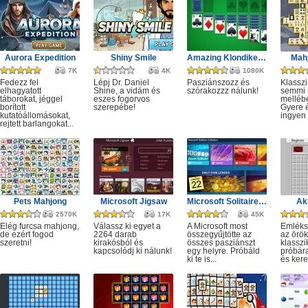
Aurora Expedition
Shiny Smile
Amazing Klondike Solitaire
Mahj
7K
4K
1080K
Fedezz fel
Lépj Dr. Daniel
Pasziánszozz és
Klassz
elhagyatott
Shine, a vidám és
szórakozzz nálunk!
semmi
táborokat, jéggel
eszes fogorvos
melléb
borított
szerepébe!
Gyere é
kutatóállomásokat,
ingyen e
rejtett barlangokat...
Pets Mahjong
Microsoft Jigsaw
Microsoft Solitaire Collection
Ak
2570K
17K
45K
Elég furcsa mahjong,
Válassz ki egyet a
A Microsoft most
Emléks
de ezért fogod
2264 darab
összegyűjtötte az
az örök
szeretni!
kirakósból és
összes pasziánszt
klassz
kapcsolódj ki nálunk!
egy helyre. Próbáld
próbár
ki te is...
és kere