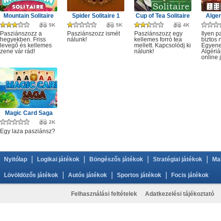
Mountain Solitaire
Spider Solitaire 1
Cup of Tea Solitaire
Alger
5K
5K
4K
Pasziánszozz a
Pasziánszozz ismét
Pasziánszozz egy
Ilyen 
hegyekben. Friss
nálunk!
kellemes forró tea
biztos 
levegő és kellemes
mellett. Kapcsolódj ki
Egyen
zene vár rád!
nálunk!
Algériá
online j
Magic Card Saga
2K
Egy laza pasziánsz?
|
|
|
|
Nyitólap
Logikai játékok
Böngészős játékok
Stratégiai játékok
Ma
|
|
|
Lövöldözős játékok
Autós játékok
Sportos játékok
Focis játékok
Felhasználási feltételek
Adatkezelési tájékoztató