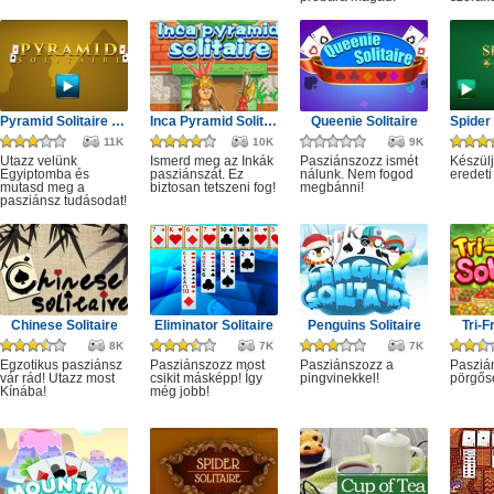
Pyramid Solitaire HTML
Inca Pyramid Solitaire
Queenie Solitaire
11K
10K
9K
Utazz velünk
Ismerd meg az Inkák
Pasziánszozz ismét
Készülj
Egyiptomba és
pasziánszát. Ez
nálunk. Nem fogod
eredeti
mutasd meg a
biztosan tetszeni fog!
megbánni!
pasziánsz tudásodat!
Chinese Solitaire
Eliminator Solitaire
Penguins Solitaire
Tri-F
8K
7K
7K
Egzotikus pasziánsz
Pasziánszozz most
Pasziánszozz a
Pasziá
vár rád! Utazz most
csikit másképp! Így
pingvinekkel!
pörgős
Kínába!
még jobb!