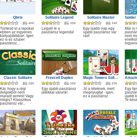
Qbris
Solitaire Legend
Solitaire Master
40K
35K
34K
Tüntesd el a lapokat
Legyél te a
Egy újabb nap egy
Már is i
ebben az ingyenes
pasziánsz legenda!
újabb pasziánsz vár
pasziá
kártyajátékban. Igen
rád!
nem múl
ez is ez szuper
enélkül
pasziánsz....
ingyene
Classic Solitaire
Freecell Duplex
Magic Towers Solitaire
28K
26K
25K
Kár, hogy a régi
Egy újabb pasziánsz
Jó a léleknek, mert
Egy fan
dolgokból nem
játékkal várunk!
megnyugtat - igen,
pasziá
maradt semmi! Vagy
ez a pasziánsz.
újabb k
mégis? Klasszikus
Te kész
pasziánsz vár...