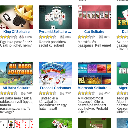
King Of Solitaire
Pyramid Solitaire Silver
Cat Solitaire
Dai
102K
89K
82K
Egy laza pasziánsz?
Remek pasziánsz,
Macskák és
Szuper
Csak jól jöhet, nem?
szolid külsőben!
pasziánsz. Kell ennél
pasziá
több?
állsz r
Ali Baba Solitaire
Freecell Christmas
Microsoft Solitaire Collection
Alger
56K
53K
45K
Ali Baba nem csak a
Tüntesd el a
A Microsoft most
Tedd p
rablásban volt ügyes,
kártyákat és
összegyűjtötte az
Algerij
hanem
pasziánszozz egy
összes pasziánszt
pasziá
pasziánszban is. Te
hatalmasat!
egy helyre. Próbáld
Készen 
az vagy?
ki te is...
kihívás