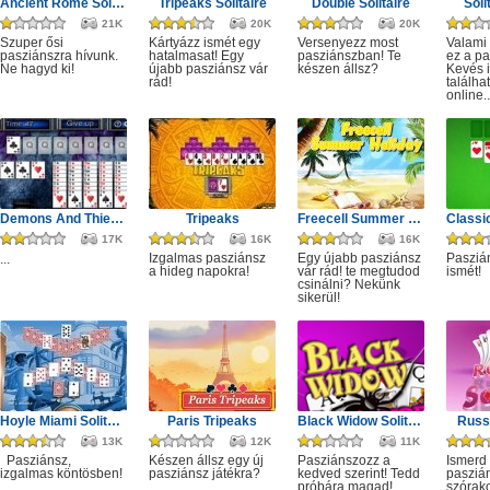
Ancient Rome Solitaire
Tripeaks Solitaire
Double Solitaire
Soli
21K
20K
20K
Szuper ősi
Kártyázz ismét egy
Versenyezz most
Valami
pasziánszra hívunk.
hatalmasat! Egy
pasziánszban! Te
ez a pa
Ne hagyd ki!
újabb pasziánsz vár
készen állsz?
Kevés i
rád!
találha
online..
Demons And Thieves Solitaire
Tripeaks
Freecell Summer Holiday
17K
16K
16K
Izgalmas pasziánsz
Egy újabb pasziánsz
Pasziá
...
a hideg napokra!
vár rád! te megtudod
ismét!
csinálni? Nekünk
sikerül!
Hoyle Miami Solitaire
Paris Tripeaks
Black Widow Solitaire
Russi
13K
12K
11K
Pasziánsz,
Készen állsz egy új
Pasziánszozz a
Ismerd
izgalmas köntösben!
pasziánsz játékra?
kedved szerint! Tedd
pasziá
próbára magad!
szórak