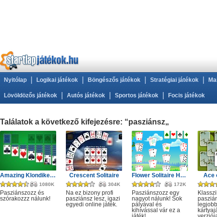
|
|
|
|
Nyitólap
Logikai játékok
Böngészős játékok
Stratégiai játékok
Ma
|
|
|
Lövöldözős játékok
Autós játékok
Sportos játékok
Focis játékok
Találatok a következő kifejezésre: “pasziánsz„
Amazing Klondike Solitaire
Crescent Solitaire
Flower Solitaire HTML
Ace 
1080K
304K
172K
Pasziánszozz és
Na ez bizony profi
Pasziánszozz egy
Klassz
szórakozzz nálunk!
pasziánsz lesz, igazi
nagyot nálunk! Sok
paszián
egyedi online játék.
pályával és
legjobb
kihívással vár ez a
kártyaj
játék!
verziój