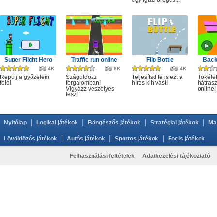
egy igazi öreges...
Super Flight Hero
Traffic run online
Flip Bottle
Back
4K
8K
4K
Repülj a győzelem
Száguldozz
Teljesítsd te is ezt a
Tökélet
felé!
forgalomban!
híres kihívást!
hátrasz
Vigyázz veszélyes
online!
lesz!
|
|
|
|
Nyitólap
Logikai játékok
Böngészős játékok
Stratégiai játékok
Ma
|
|
|
Lövöldözős játékok
Autós játékok
Sportos játékok
Focis játékok
Felhasználási feltételek
Adatkezelési tájékoztató