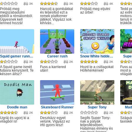
3K
3K
4K
Próbálj meg
Harcolj a gombákkal
Próbálj meg eljutni
Tedd p
megszabadulni
és teljesítsd ezt a
az űrbe!
az ext
ebből a rémálomból.
remek platformer
motoro
Ügyesnek kell
játékot. Vigyázz sok
tanulj 
lenned hozzá!
kihívás...
trükkök
Squid gamer runner obstacle
Career rush
Snow White hidden stars
Super
3K
2K
2K
A Squid game ismét
Fuss a karriered
Hozd le a csillagokat
Fuss az
futásra kényszerít. Te
után!
Hófehérkének!
most a 
készen állsz?
világáb
Doodle man
Skateboard Runner
Super Tony
Mad 
2K
2K
2K
Ugráj és ugorj ki a
Deszkázz egyet
Segíts Super Tony-
Szágul
világból is!
velünk. Vigyázz ez
nak a pályák
taxiské
irtó gyors lesz!
teljesítésében.
Hatalmas élmény és