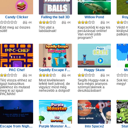
Candy Clicker
Falling the ball 3D
Willow Pond
Roy
4K
4K
3K
Edd meg az összes
Törj utat a
Kapcsolódj ki egy kis
Védd m
sütit!
labdádnak!
pecázással online!
királys
Van ennél jobb
patkány
program?
PAC Chef
Squidly Escape Fall Guy 3D
Huggy Skate
Mi
3K
4K
3K
Térj vissza ehhez az
Most kivételesen
Segíts Huggy-nak a
Sok kic
igazi kalsszikus
lefelé kell jutnod, de
fura mégis aranyos
megy!
játékhoz és mutasd
vigyázz most még
szörnyicskének a
meg ki az igazi
nehezebb a dolgod!
deszkázásban!
PACMAN!
Escape from Nightmare
Purple Monster Adventure
Into Space2
Stu