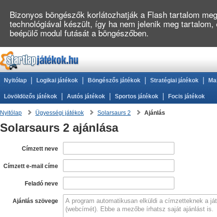
Bizonyos böngészők korlátozhatják a Flash tartalom megj
technológiával készült, így ha nem jelenik meg tartalom,
beépülő modul futását a böngészőben.
|
|
|
|
Nyitólap
Logikai játékok
Böngészős játékok
Stratégiai játékok
Ma
|
|
|
Lövöldözős játékok
Autós játékok
Sportos játékok
Focis játékok
Nyitólap
Ügyességi játékok
Solarsaurs 2
Ajánlás
Solarsaurs 2 ajánlása
Címzett neve
Címzett e-mail címe
Feladó neve
Ajánlás szövege