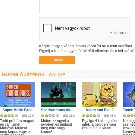
Kérjük, hogy a képen látható kódot írd be a fenti mezőbe!
Figyelj a kis- és nagybetűk közötti eltérésre és a két szó kö
HASONLÓ JÁTÉKOK... ONLINE
Super Mario Bros
Shadow motorbike rider game
Adam and Eve 2
10K
21K
46K
Tedd próbára magad
Motorozz egyet a
Egy igazi kattintgatós
Ne hig
és válj ismét
jövőben és mutasd
játék, amelyben meg
szeme
Marióvá! Mutasd
meg mire vagy
kell találni a kiutat.
lesz ez
meg képes vagy e
képes!
könnyű,