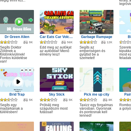
végig vinni ezt...
király, 
legrövi
Dr Green Alien
Car Eats Car Volcanic Adventure
Garbage Rampage
B
9K
56K
12K
Segíts Doktor
Edd meg az autókat
Segíts az
Szerete
Zöldnek a
az autóddal! Menő
emberiségen és
kipukka
földönkívülinek!
élmény lesz!
gyűjtsd be a
most ez
Fontos küldetése
szemetet!
feladat
van!
Brid Trap
Sky Stick
Pick me up city
Pai
5K
5K
8K
Segíts egy
Próbálj meg
Taxizz egy forgalmas
Rombol
madárkának a
száguldozni most
városban. Gyorsnak
a golyó
túlélésben!
futással!
és pontosnak kell
lenned!