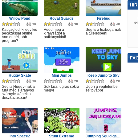
HÍR
Willow Pond
Royal Guards
Firebug
fo
3K
3K
4K
Kapcsolódj ki egy kis
Védd meg a
Segíts a tűzbogárnak
pecázással online!
királyságot a
a túlélésben!
Van ennél jobb
patkányoktól!
program?
FA
Huggy Skate
Mini Jumps
Keep Jump to Sky
3K
2K
2K
Segíts Huggy-nak a
Sok kicsi ugrás sokra
Ugorj a végtelenbe
fura mégis aranyos
megy!
és tovább!
szörnyicskének a
deszkázásban!
Into Space2
Stunt Extreme
Jumping Squid game