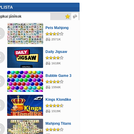
endezős
Kijutós
Farmos
Cápás
Fiús
LISTA
gás
Transformers
Verekedős
Böngészős
gikai játékok
ktoros
Focis
Barbie
Scooby Doo
Pets Mahjong
1
ős
Pónis
Vonatos
Sütős
Karácsony
2571K
gvarázs
Stratégiai
Monster High
Daily Jigsaw
2
erelmes
Ügyességi
Lányos
Mario
1618K
kemberes
Majmos
Buszos
Állatos
Bubble Game 3
3
1594K
Kings Klondike
4
1519K
Mahjong Titans
5