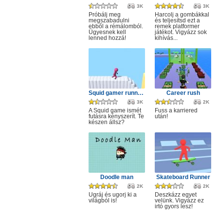
3K
3K
Próbálj meg
Harcolj a gombákkal
megszabadulni
és teljesítsd ezt a
ebből a rémálomból.
remek platformer
Ügyesnek kell
játékot. Vigyázz sok
lenned hozzá!
kihívás...
Squid gamer runner obstacle
Career rush
3K
2K
A Squid game ismét
Fuss a karriered
futásra kényszerít. Te
után!
készen állsz?
Doodle man
Skateboard Runner
2K
2K
Ugráj és ugorj ki a
Deszkázz egyet
világból is!
velünk. Vigyázz ez
irtó gyors lesz!