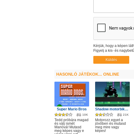
Kérjük, hogy a képen láth
Figyelj a kis- és nagybetű
HASONLÓ JÁTÉKOK... ONLINE
Super Mario Bros
Shadow motorbike rider game
10K
21K
Tedd próbára magad
Motorozz egyet a
és válj ismét
jövőben és mutasd
Marióvá! Mutasd
meg mire vagy
meg képes vagy e
képes!