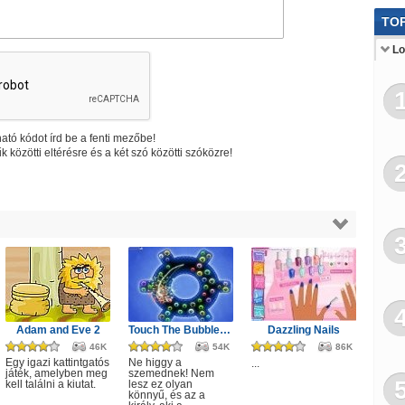
Ber
TOP
Csi
Lo
Tra
Főz
Jé
ató kódot írd be a fenti mezőbe!
k közötti eltérésre és a két szó közötti szóközre!
Sz
Pó
Adam and Eve 2
Touch The Bubbles 4
Dazzling Nails
46K
54K
86K
Egy igazi kattintgatós
Ne higgy a
...
játék, amelyben meg
szemednek! Nem
kell találni a kiutat.
lesz ez olyan
könnyű, és az a