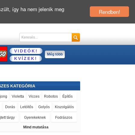
zült, így ha nem jelenik meg
Rendben!
VIDEÓK!
Még több
KVÍZEK!
SZES KATEGÓRIA
jong
Violetta
Vicces
Robotos
Építős
Dorás
Letöltős
Golyós
Kiszolgálós
tett tárgy
Gyerekeknek
Fodrászos
Mind mutatása
rgykeresős
Repülős
Tom és Jerry