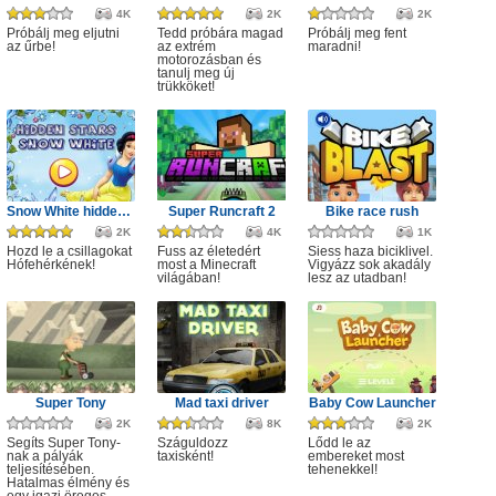
4K
2K
2K
Próbálj meg eljutni
Tedd próbára magad
Próbálj meg fent
az űrbe!
az extrém
maradni!
motorozásban és
tanulj meg új
trükköket!
Snow White hidden stars
Super Runcraft 2
Bike race rush
2K
4K
1K
Hozd le a csillagokat
Fuss az életedért
Siess haza biciklivel.
Hófehérkének!
most a Minecraft
Vigyázz sok akadály
világában!
lesz az utadban!
Super Tony
Mad taxi driver
Baby Cow Launcher
2K
8K
2K
Segíts Super Tony-
Száguldozz
Lődd le az
nak a pályák
taxisként!
embereket most
teljesítésében.
tehenekkel!
Hatalmas élmény és