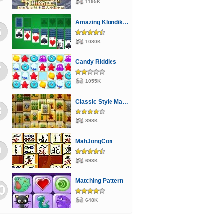
1195K
Amazing Klondike Solitaire
6
1080K
Candy Riddles
7
1055K
Classic Style Mahjong
8
898K
MahJongCon
9
693K
Matching Pattern
0
648K