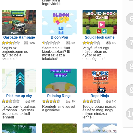
király, aki a
legrövidebb...
Garbage Rampage
Bloon Pop
Squid Hook game
12K
9K
8K
Segíts az
Szereted a lufikat
Vegyél részt egy
emberiségen és
kipukkasztani? Itt
húzópróbán és
gyűjtsd be a
most ez lesz a
győzd le az
szemetet!
feladatod!
ellenségedet!
Pick me up city
Painting Rings
Rope Ninja
8K
3K
3K
Taxizz egy forgalmas
Rombolj ismét egyet
Tedd próbára magad
városban. Gyorsnak
a golyóval!
és nézd meg, hogy
1
és pontosnak kell
milyen nindzsa
lenned!
lennél!