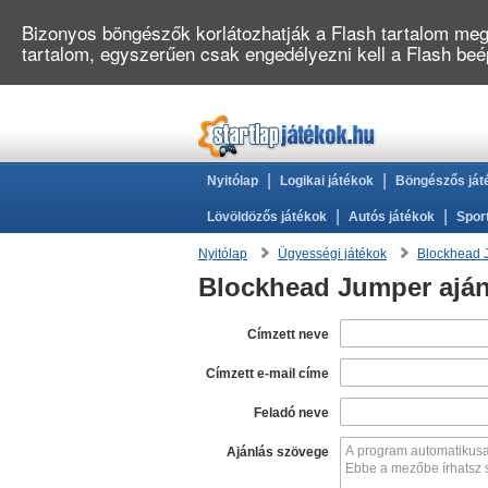
Bizonyos böngészők korlátozhatják a Flash tartalom megj
tartalom, egyszerűen csak engedélyezni kell a Flash be
|
|
Nyitólap
Logikai játékok
Böngészős ját
|
|
Lövöldözős játékok
Autós játékok
Spor
Nyitólap
Ügyességi játékok
Blockhead 
Blockhead Jumper aján
Címzett neve
Címzett e-mail címe
Feladó neve
Ajánlás szövege