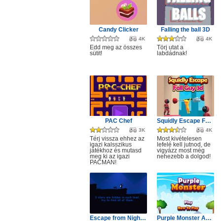
Candy Clicker
Falling the ball 3D
4K
4K
Edd meg az összes
Törj utat a
sütit!
labdádnak!
PAC Chef
Squidly Escape Fall Guy 3D
3K
4K
Térj vissza ehhez az
Most kivételesen
igazi kalsszikus
lefelé kell jutnod, de
játékhoz és mutasd
vigyázz most még
meg ki az igazi
nehezebb a dolgod!
PACMAN!
Escape from Nightmare
Purple Monster Adventure