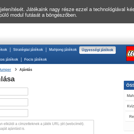
elenítését. Játékaink nagy része ezzel a technológiával kés
épülő modul futását a böngészőben.
|
|
ékok
Stratégiai játékok
Mahjong játékok
Ügyességi játékok
|
tos játékok
Focis játékok
Jumper
Ajánlás
lása
ÖS
Mah
Kvíz
Rej
Tá