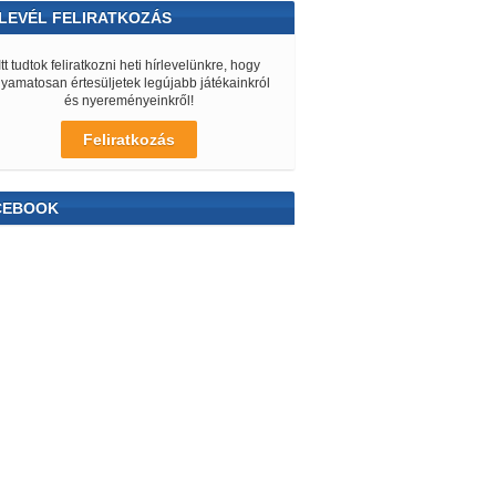
LEVÉL FELIRATKOZÁS
Itt tudtok feliratkozni heti hírlevelünkre, hogy
lyamatosan értesüljetek legújabb játékainkról
és nyereményeinkről!
Feliratkozás
CEBOOK