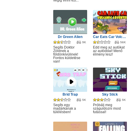
végig vinni ezt...
Dr Green Alien
Car Eats Car Volcanic Adventure
9K
56K
Segíts Doktor
Edd meg az autókat
Zöldnek a
az autóddal! Menő
földönkívülinek!
élmény lesz!
Fontos küldetése
van!
Brid Trap
Sky Stick
5K
5K
Segíts egy
Próbálj meg
madárkának a
száguldozni most
túlélésben!
futással!