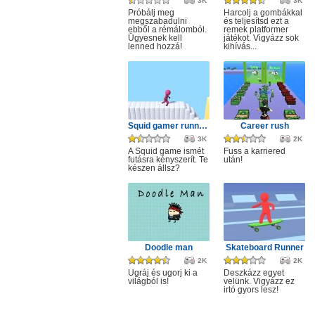
3K
3K
Próbálj meg
Harcolj a gombákkal
megszabadulni
és teljesítsd ezt a
ebből a rémálomból.
remek platformer
Ügyesnek kell
játékot. Vigyázz sok
lenned hozzá!
kihívás...
Squid gamer runner obstacle
Career rush
3K
2K
A Squid game ismét
Fuss a karriered
futásra kényszerít. Te
után!
készen állsz?
Doodle man
Skateboard Runner
2K
2K
Ugráj és ugorj ki a
Deszkázz egyet
világból is!
velünk. Vigyázz ez
irtó gyors lesz!