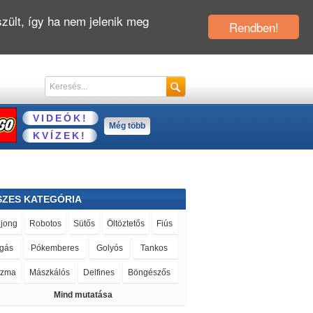
zült, így ha nem jelenik meg
Rendben!
VIDEÓK!
Még több
KVÍZEK!
SZES KATEGÓRIA
jong
Robotos
Sütős
Öltöztetős
Fiús
gás
Pókemberes
Golyós
Tankos
szma
Mászkálós
Delfines
Böngészős
Mind mutatása
GO®
Barbie
Ben 10
Hajós
Fodrászos