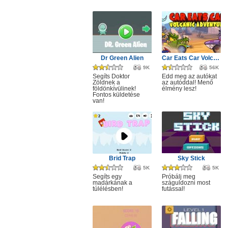
Dr Green Alien
Car Eats Car Volcanic Adventure
9K
56K
Segíts Doktor
Edd meg az autókat
Zöldnek a
az autóddal! Menő
földönkívülinek!
élmény lesz!
Fontos küldetése
van!
Brid Trap
Sky Stick
5K
5K
Segíts egy
Próbálj meg
madárkának a
száguldozni most
túlélésben!
futással!