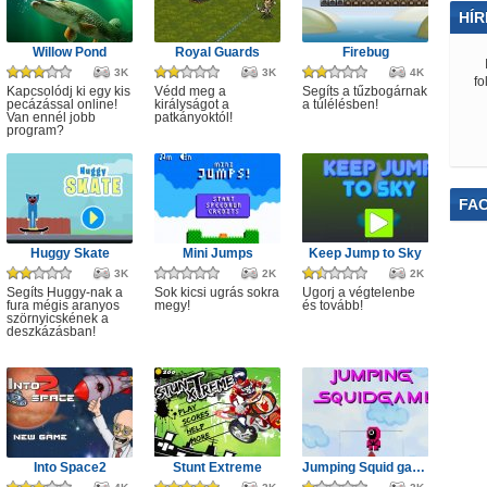
HÍR
Willow Pond
Royal Guards
Firebug
3K
3K
4K
fo
Kapcsolódj ki egy kis
Védd meg a
Segíts a tűzbogárnak
pecázással online!
királyságot a
a túlélésben!
Van ennél jobb
patkányoktól!
program?
FA
Huggy Skate
Mini Jumps
Keep Jump to Sky
3K
2K
2K
Segíts Huggy-nak a
Sok kicsi ugrás sokra
Ugorj a végtelenbe
fura mégis aranyos
megy!
és tovább!
szörnyicskének a
deszkázásban!
Into Space2
Stunt Extreme
Jumping Squid game