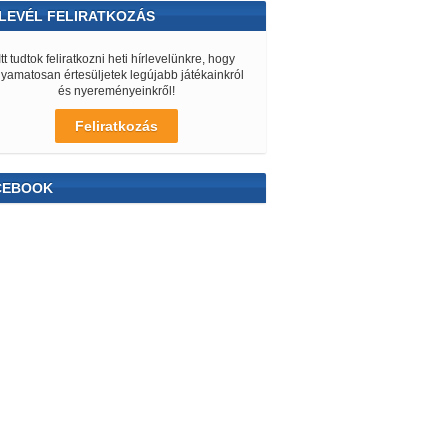
LEVÉL FELIRATKOZÁS
Itt tudtok feliratkozni heti hírlevelünkre, hogy
lyamatosan értesüljetek legújabb játékainkról
és nyereményeinkről!
Feliratkozás
CEBOOK