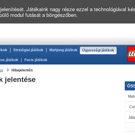
elenítését. Játékaink nagy része ezzel a technológiával kés
épülő modul futását a böngészőben.
|
|
ékok
Stratégiai játékok
Mahjong játékok
Ügyességi játékok
|
tos játékok
Focis játékok
us
Hibajelentés
 jelentése
ÖS
Mah
Csi
Ját
LE