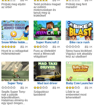
4K
2K
2K
Próbálj meg eljutni
Tedd próbára magad
Próbálj meg fent
az űrbe!
az extrém
maradni!
motorozásban és
tanulj meg új
trükköket!
Snow White hidden stars
Super Runcraft 2
Bike race rush
2K
4K
1K
Hozd le a csillagokat
Fuss az életedért
Siess haza biciklivel.
Hófehérkének!
most a Minecraft
Vigyázz sok akadály
világában!
lesz az utadban!
Super Tony
Mad taxi driver
Baby Cow Launcher
2K
8K
2K
Segíts Super Tony-
Száguldozz
Lődd le az
nak a pályák
taxisként!
embereket most
teljesítésében.
tehenekkel!
Hatalmas élmény és
egy igazi öreges...