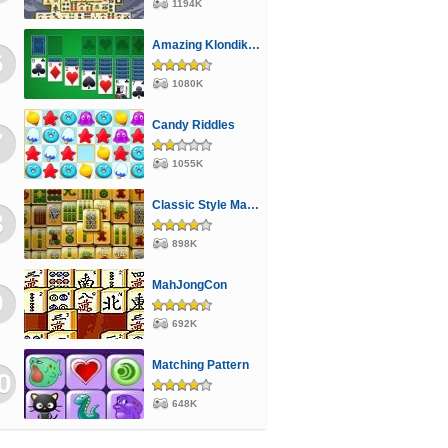
1194K
Amazing Klondike Solitaire
6
1080K
Candy Riddles
7
1055K
Classic Style Mahjong
8
898K
MahJongCon
9
692K
Matching Pattern
0
648K