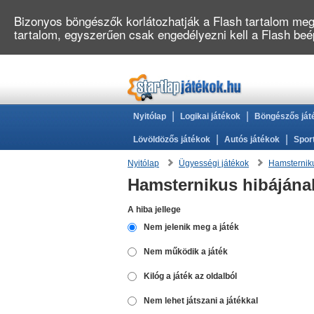
Bizonyos böngészők korlátozhatják a Flash tartalom megj
tartalom, egyszerűen csak engedélyezni kell a Flash be
|
|
Nyitólap
Logikai játékok
Böngészős ját
|
|
Lövöldözős játékok
Autós játékok
Spor
Nyitólap
Ügyességi játékok
Hamsternik
Hamsternikus hibájának
A hiba jellege
Nem jelenik meg a játék
Nem működik a játék
Kilóg a játék az oldalból
Nem lehet játszani a játékkal