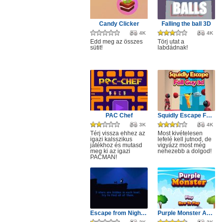
Candy Clicker
Falling the ball 3D
4K
4K
Edd meg az összes
Törj utat a
sütit!
labdádnak!
PAC Chef
Squidly Escape Fall Guy 3D
3K
4K
Térj vissza ehhez az
Most kivételesen
igazi kalsszikus
lefelé kell jutnod, de
játékhoz és mutasd
vigyázz most még
meg ki az igazi
nehezebb a dolgod!
PACMAN!
Escape from Nightmare
Purple Monster Adventure