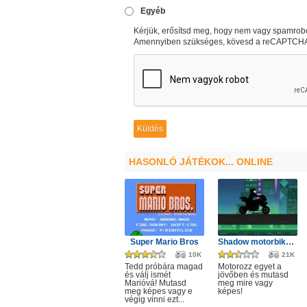
Egyéb
Kérjük, erősítsd meg, hogy nem vagy spamrobo
Amennyiben szükséges, kövesd a reCAPTCHA u
HASONLÓ JÁTÉKOK... ONLINE
Super Mario Bros
Shadow motorbike rider game
10K
21K
Tedd próbára magad
Motorozz egyet a
és válj ismét
jövőben és mutasd
Marióvá! Mutasd
meg mire vagy
meg képes vagy e
képes!
végig vinni ezt...