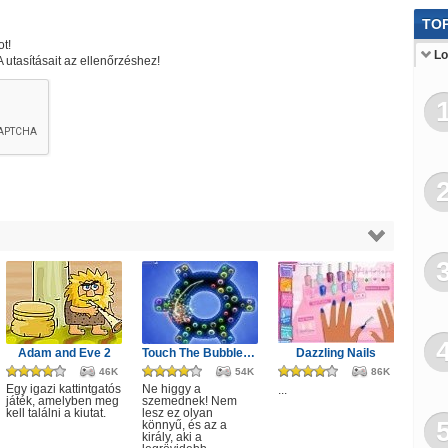
Sze
TOP
t!
Ka
Lo
tasításait az ellenőrzéshez!
Rep
Tár
Be
Sp
Mo
Ang
Rej
Adam and Eve 2
Touch The Bubbles 4
Dazzling Nails
46K
54K
86K
Egy igazi kattintgatós
Ne higgy a
...
játék, amelyben meg
szemednek! Nem
kell találni a kiutat.
lesz ez olyan
könnyű, és az a
király, aki a