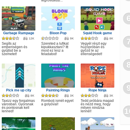
legrövidebb...
Garbage Rampage
Bloon Pop
Squid Hook game
12K
9K
8K
Segíts az
Szereted a lufikat
Vegyél részt egy
emberiségen és
kipukkasztani? Itt
húzópróbán és
gyűjtsd be a
most ez lesz a
győzd le az
szemetet!
feladatod!
ellenségedet!
Pick me up city
Painting Rings
Rope Ninja
8K
3K
3K
Taxizz egy forgalmas
Rombolj ismét egyet
Tedd próbára magad
városban. Gyorsnak
a golyóval!
és nézd meg, hogy
és pontosnak kell
milyen nindzsa
1
lenned!
lennél!