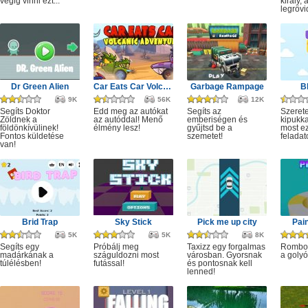
végig vinni ezt...
király, 
legrövi
Dr Green Alien
Car Eats Car Volcanic Adventure
Garbage Rampage
B
9K
56K
12K
Segíts Doktor
Edd meg az autókat
Segíts az
Szerete
Zöldnek a
az autóddal! Menő
emberiségen és
kipukka
földönkívülinek!
élmény lesz!
gyűjtsd be a
most ez
Fontos küldetése
szemetet!
feladat
van!
Brid Trap
Sky Stick
Pick me up city
Pai
5K
5K
8K
Segíts egy
Próbálj meg
Taxizz egy forgalmas
Rombol
madárkának a
száguldozni most
városban. Gyorsnak
a golyó
túlélésben!
futással!
és pontosnak kell
lenned!