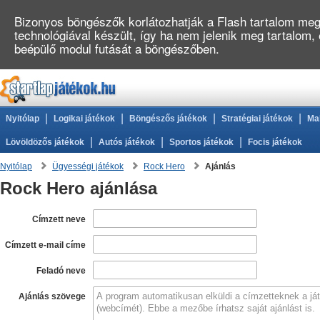
Bizonyos böngészők korlátozhatják a Flash tartalom megj
technológiával készült, így ha nem jelenik meg tartalom,
beépülő modul futását a böngészőben.
|
|
|
|
Nyitólap
Logikai játékok
Böngészős játékok
Stratégiai játékok
Ma
|
|
|
Lövöldözős játékok
Autós játékok
Sportos játékok
Focis játékok
Nyitólap
Ügyességi játékok
Rock Hero
Ajánlás
Rock Hero ajánlása
Címzett neve
Címzett e-mail címe
Feladó neve
Ajánlás szövege