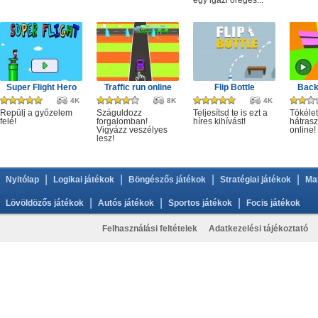
egy igazi öreges...
Super Flight Hero
Traffic run online
Flip Bottle
Back
4K
8K
4K
Repülj a győzelem
Száguldozz
Teljesítsd te is ezt a
Tökélet
felé!
forgalomban!
híres kihívást!
hátrasz
Vigyázz veszélyes
online!
lesz!
|
|
|
|
Nyitólap
Logikai játékok
Böngészős játékok
Stratégiai játékok
Ma
|
|
|
Lövöldözős játékok
Autós játékok
Sportos játékok
Focis játékok
Felhasználási feltételek
Adatkezelési tájékoztató