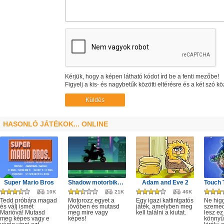
Kérjük, hogy a képen látható kódot írd be a fenti mezőbe!
Figyelj a kis- és nagybetűk közötti eltérésre és a két szó kö
HASONLÓ JÁTÉKOK... ONLINE
Super Mario Bros
Shadow motorbike rider game
Adam and Eve 2
10K
21K
46K
Tedd próbára magad
Motorozz egyet a
Egy igazi kattintgatós
Ne hig
és válj ismét
jövőben és mutasd
játék, amelyben meg
szeme
Marióvá! Mutasd
meg mire vagy
kell találni a kiutat.
lesz ez
meg képes vagy e
képes!
könnyű,