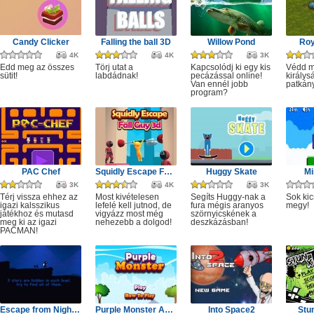
Candy Clicker
Falling the ball 3D
Willow Pond
Roy
4K
4K
3K
Edd meg az összes
Törj utat a
Kapcsolódj ki egy kis
Védd m
sütit!
labdádnak!
pecázással online!
királys
Van ennél jobb
patkány
program?
PAC Chef
Squidly Escape Fall Guy 3D
Huggy Skate
Mi
3K
4K
3K
Térj vissza ehhez az
Most kivételesen
Segíts Huggy-nak a
Sok kic
igazi kalsszikus
lefelé kell jutnod, de
fura mégis aranyos
megy!
játékhoz és mutasd
vigyázz most még
szörnyicskének a
meg ki az igazi
nehezebb a dolgod!
deszkázásban!
PACMAN!
Escape from Nightmare
Purple Monster Adventure
Into Space2
Stu