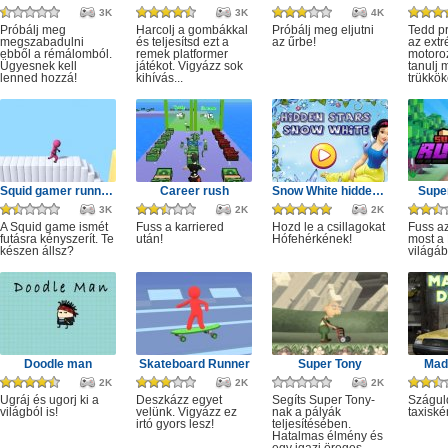
3K
3K
4K
Próbálj meg
Harcolj a gombákkal
Próbálj meg eljutni
Tedd p
megszabadulni
és teljesítsd ezt a
az űrbe!
az ext
ebből a rémálomból.
remek platformer
motoro
Ügyesnek kell
játékot. Vigyázz sok
tanulj 
lenned hozzá!
kihívás...
trükkök
Squid gamer runner obstacle
Career rush
Snow White hidden stars
Super
3K
2K
2K
A Squid game ismét
Fuss a karriered
Hozd le a csillagokat
Fuss az
futásra kényszerít. Te
után!
Hófehérkének!
most a 
készen állsz?
világáb
Doodle man
Skateboard Runner
Super Tony
Mad 
2K
2K
2K
Ugráj és ugorj ki a
Deszkázz egyet
Segíts Super Tony-
Szágul
világból is!
velünk. Vigyázz ez
nak a pályák
taxiské
irtó gyors lesz!
teljesítésében.
Hatalmas élmény és