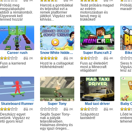
3K
3K
2K
Próbálj meg
Harcolj a gombákkal
Tedd próbára magad
Próbálj
megszabadulni
és teljesítsd ezt a
az extrém
maradn
ebből a rémálomból.
remek platformer
motorozásban és
Ügyesnek kell
játékot. Vigyázz sok
tanulj meg új
lenned hozzá!
kihívás...
trükköket!
Career rush
Snow White hidden stars
Super Runcraft 2
Bike
2K
2K
4K
Fuss a karriered
Hozd le a csillagokat
Fuss az életedért
Siess h
után!
Hófehérkének!
most a Minecraft
Vigyáz
világában!
lesz az
Skateboard Runner
Super Tony
Mad taxi driver
Baby 
2K
2K
8K
Deszkázz egyet
Segíts Super Tony-
Száguldozz
Lődd le
velünk. Vigyázz ez
nak a pályák
taxisként!
embere
irtó gyors lesz!
teljesítésében.
tehene
Hatalmas élmény és
egy igazi öreges...