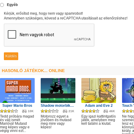
Egyéb
Kérjük, erősítsd meg, hogy nem vagy spamrobot!
Amennyiben szükséges, kövesd a reCAPTCHA utasításait az ellenőrzéshez!
HASONLÓ JÁTÉKOK... ONLINE
Super Mario Bros
Shadow motorbike rider game
Adam and Eve 2
10K
21K
46K
Tedd próbára magad
Motorozz egyet a
Egy igazi kattintgatós
Ne hig
és válj ismét
jövőben és mutasd
játék, amelyben meg
szeme
Marióvá! Mutasd
meg mire vagy
kell találni a kiutat.
lesz ez
meg képes vagy e
képes!
könnyű,
végig vinni ezt...
király, 