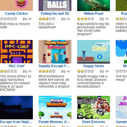
Candy Clicker
Falling the ball 3D
Willow Pond
Roy
4K
4K
3K
Edd meg az összes
Törj utat a
Kapcsolódj ki egy kis
Védd m
sütit!
labdádnak!
pecázással online!
királys
Van ennél jobb
patkány
program?
PAC Chef
Squidly Escape Fall Guy 3D
Huggy Skate
Mi
3K
4K
3K
Térj vissza ehhez az
Most kivételesen
Segíts Huggy-nak a
Sok kic
igazi kalsszikus
lefelé kell jutnod, de
fura mégis aranyos
megy!
játékhoz és mutasd
vigyázz most még
szörnyicskének a
meg ki az igazi
nehezebb a dolgod!
deszkázásban!
PACMAN!
Escape from Nightmare
Purple Monster Adventure
Stunt Extreme