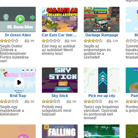
legrövi
Dr Green Alien
Car Eats Car Volcanic Adventure
Garbage Rampage
B
9K
56K
12K
Segíts Doktor
Edd meg az autókat
Segíts az
Szerete
Zöldnek a
az autóddal! Menő
emberiségen és
kipukka
földönkívülinek!
élmény lesz!
gyűjtsd be a
most ez
Fontos küldetése
szemetet!
feladat
van!
Brid Trap
Sky Stick
Pick me up city
Pai
5K
5K
8K
Segíts egy
Próbálj meg
Taxizz egy forgalmas
Rombol
madárkának a
száguldozni most
városban. Gyorsnak
a golyó
túlélésben!
futással!
és pontosnak kell
lenned!