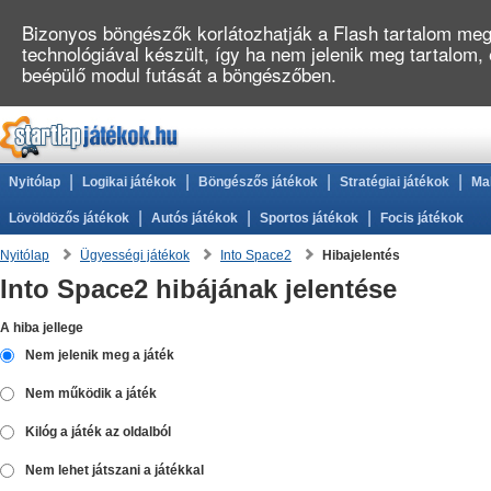
Bizonyos böngészők korlátozhatják a Flash tartalom megj
technológiával készült, így ha nem jelenik meg tartalom,
beépülő modul futását a böngészőben.
|
|
|
|
Nyitólap
Logikai játékok
Böngészős játékok
Stratégiai játékok
Ma
|
|
|
Lövöldözős játékok
Autós játékok
Sportos játékok
Focis játékok
Nyitólap
Ügyességi játékok
Into Space2
Hibajelentés
Into Space2 hibájának jelentése
A hiba jellege
Nem jelenik meg a játék
Nem működik a játék
Kilóg a játék az oldalból
Nem lehet játszani a játékkal