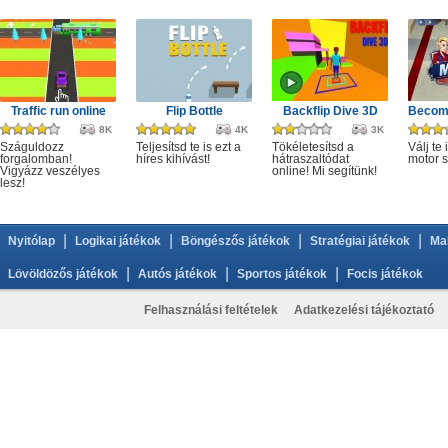
Traffic run online
Flip Bottle
Backflip Dive 3D
Becom
8K
4K
3K
Száguldozz
Teljesítsd te is ezt a
Tökéletesítsd a
Válj te 
forgalomban!
híres kihívást!
hátraszaltódat
motor s
Vigyázz veszélyes
online! Mi segítünk!
lesz!
|
|
|
|
Nyitólap
Logikai játékok
Böngészős játékok
Stratégiai játékok
Ma
|
|
|
Lövöldözős játékok
Autós játékok
Sportos játékok
Focis játékok
Felhasználási feltételek
Adatkezelési tájékoztató